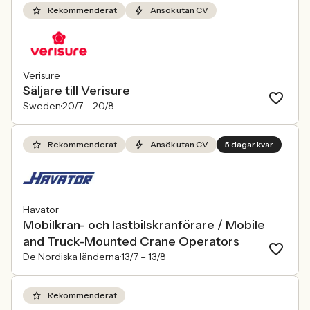
Rekommenderat
Ansök utan CV
Verisure
Säljare till Verisure
Sweden
20/7 –
20/8
Rekommenderat
Ansök utan CV
5 dagar kvar
Havator
Mobilkran- och lastbilskranförare / Mobile
and Truck-Mounted Crane Operators
De Nordiska länderna
13/7 –
13/8
Rekommenderat