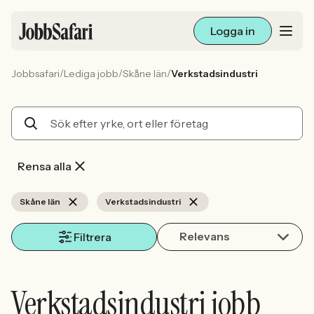
Logga in
/
/
/
Jobbsafari
Lediga jobb
Skåne län
Verkstadsindustri
Lediga jobb
Arbetsliv och karriär
För arbetsgivare
Rensa alla
Skapa annons
Skåne län
Verkstadsindustri
Relevans
Sök med AI
Filtrera
Ny här? Skapa konto
Verkstadsindustri jobb