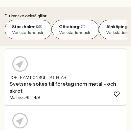
Du kanske också gillar
Stockholm
Göteborg
Jönköping
(125)
(74)
(4
Verkstadsindustri
Verkstadsindustri
Verkstadsindu
JOBTEAM KONSULT R.L.H. AB
Svetsare sökes till företag inom metall- och
skrot
Malmö
5/8 –
4/9