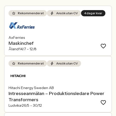
Rekommenderat
Ansök utan CV
4 dagar kvar
AxFerries
Maskinchef
Åland
14/7 –
12/8
Rekommenderat
Ansök utan CV
Hitachi Energy Sweden AB
Intresseanmälan – Produktionsledare Power
Transformers
Ludvika
26/5 –
30/12