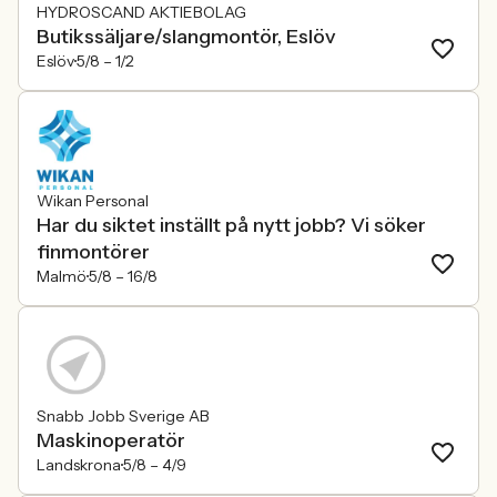
HYDROSCAND AKTIEBOLAG
Butikssäljare/slangmontör, Eslöv
Eslöv
5/8 –
1/2
Wikan Personal
Har du siktet inställt på nytt jobb? Vi söker
finmontörer
Malmö
5/8 –
16/8
Snabb Jobb Sverige AB
Maskinoperatör
Landskrona
5/8 –
4/9