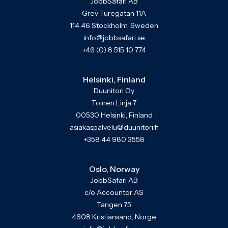
JobbSafari AB
Grev Turegatan 11A
114 46 Stockholm, Sweden
info@jobbsafari.se
+46 (0) 8 515 10 774
Helsinki, Finland
Duunitori Oy
Toinen Linja 7
00530 Helsinki, Finland
asiakaspalvelu@duunitori.fi
+358 44 980 3558
Oslo, Norway
JobbSafari AB
c/o Accountor AS
Tangen 75
4608 Kristiansand, Norge