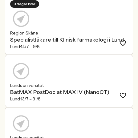
3 dagar kvar
Region Skåne
Specialistläkare till Klinisk farmakologi i Lund
Lund
14/7 –
9/8
Lunds universitet
BatMAX PostDoc at MAX IV (NanoCT)
Lund
13/7 –
31/8
Lunds universitet