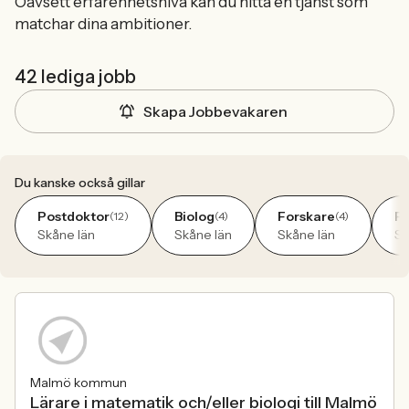
Oavsett erfarenhetsnivå kan du hitta en tjänst som
matchar dina ambitioner.
42 lediga jobb
Skapa Jobbevakaren
Du kanske också gillar
Postdoktor
Biolog
Forskare
Fo
(12)
(4)
(4)
Skåne län
Skåne län
Skåne län
Sk
Malmö kommun
Lärare i matematik och/eller biologi till Malmö