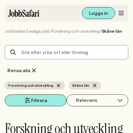
Logga in
/
/
/
Jobbsafari
Lediga jobb
Forskning och utveckling
Skåne län
Lediga jobb
Arbetsliv och karriär
För arbetsgivare
Rensa alla
Skapa annons
Forskning och utveckling
Skåne län
Relevans
Sök med AI
Filtrera
Ny här? Skapa konto
Forskning och utveckling