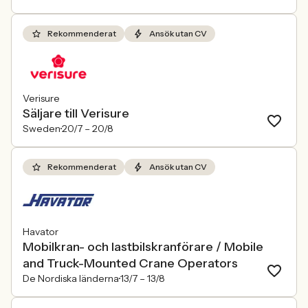
Rekommenderat
Ansök utan CV
Verisure
Säljare till Verisure
Sweden
20/7 –
20/8
Rekommenderat
Ansök utan CV
Havator
Mobilkran- och lastbilskranförare / Mobile
and Truck-Mounted Crane Operators
De Nordiska länderna
13/7 –
13/8