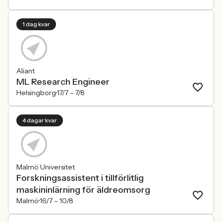
1 dag kvar
Aliant
ML Research Engineer
Helsingborg
17/7 –
7/8
4 dagar kvar
Malmö Universitet
Forskningsassistent i tillförlitlig
maskininlärning för äldreomsorg
Malmö
16/7 –
10/8