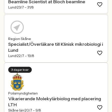
Beamline Scientist at Bloch beamline
Lund
23/7 –
31/8
Region Skåne
Specialist/Överläkare till Klinisk mikrobiologi i
Lund
Lund
22/7 –
19/8
3 dagar kvar
Polismyndigheten
Vikarierande Molekylärbiolog med placering
LTH
Skåne län
20/7 –
9/8