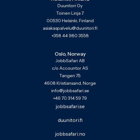
Duunitori Oy
Toinen Linja 7
00530 Helsinki, Finland
asiakaspalvelu@duunitori.fi
+358 44 980 3558
Oslo, Norway
JobbSafari AB
c/o Accountor AS
Tangen 75
4608 Kristiansand, Norge
info@jobbsafari.se
+46 70 314 59 79
jobbsafari.se
duunitori.fi
jobbsafari.no