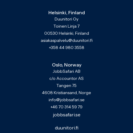
Helsinki, Finland
Duunitori Oy
Toinen Linja 7
00530 Helsinki, Finland
asiakaspalvelu@duunitori.fi
+358 44 980 3558
Oslo, Norway
JobbSafari AB
c/o Accountor AS
Tangen 75
4608 Kristiansand, Norge
info@jobbsafari.se
+46 70 314 59 79
jobbsafari.se
duunitori.fi