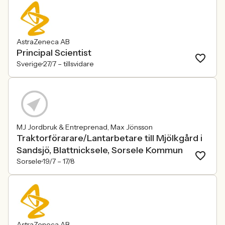
AstraZeneca AB
Principal Scientist
Sverige
27/7 –
tillsvidare
MJ Jordbruk & Entreprenad, Max Jönsson
Traktorförarare/Lantarbetare till Mjölkgård i
Sandsjö, Blattnicksele, Sorsele Kommun
Sorsele
19/7 –
17/8
AstraZeneca AB