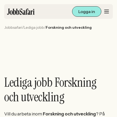
Logga in
/
/
Jobbsafari
Lediga jobb
Forskning och utveckling
Lediga jobb
Arbetsliv och karriär
För arbetsgivare
Skapa annons
Lediga jobb Forskning
Sök med AI
och utveckling
Ny här? Skapa konto
Vill du arbeta inom
Forskning och utveckling
? På