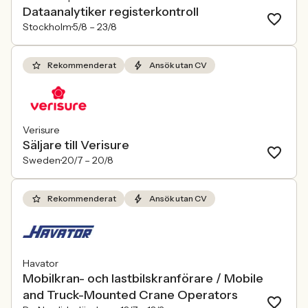
Dataanalytiker registerkontroll
Stockholm
5/8 –
23/8
Rekommenderat
Ansök utan CV
Verisure
Säljare till Verisure
Sweden
20/7 –
20/8
Rekommenderat
Ansök utan CV
Havator
Mobilkran- och lastbilskranförare / Mobile
and Truck-Mounted Crane Operators