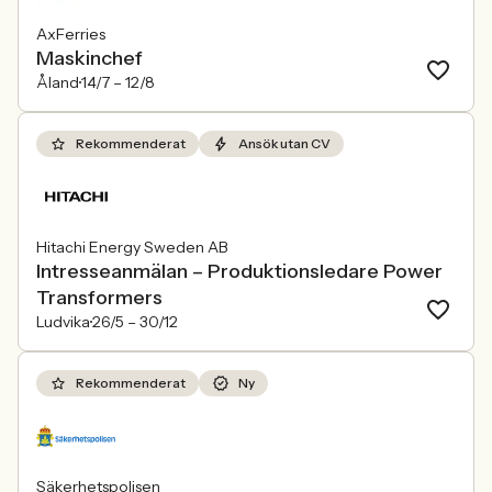
AxFerries
Maskinchef
Åland
14/7 –
12/8
Rekommenderat
Ansök utan CV
Hitachi Energy Sweden AB
Intresseanmälan – Produktionsledare Power
Transformers
Ludvika
26/5 –
30/12
Rekommenderat
Ny
Säkerhetspolisen