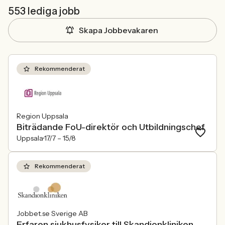
553 lediga jobb
Skapa Jobbevakaren
Rekommenderat
Region Uppsala
Biträdande FoU-direktör och Utbildningschef
Uppsala
17/7 –
15/8
Rekommenderat
Jobbet.se Sverige AB
Erfaren sjukhusfysiker till Skandionkliniken