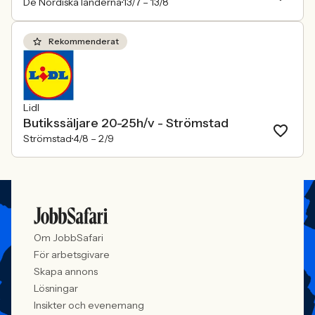
De Nordiska länderna
13/7 –
13/8
Rekommenderat
Lidl
Butikssäljare 20-25h/v - Strömstad
Strömstad
4/8 –
2/9
Om JobbSafari
För arbetsgivare
Skapa annons
Lösningar
Insikter och evenemang