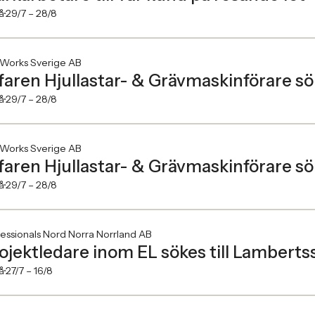
å
29/7 –
28/8
.Works Sverige AB
faren Hjullastar- & Grävmaskinförare s
å
29/7 –
28/8
.Works Sverige AB
faren Hjullastar- & Grävmaskinförare sök
å
29/7 –
28/8
essionals Nord Norra Norrland AB
ojektledare inom EL sökes till Lamberts
å
27/7 –
16/8