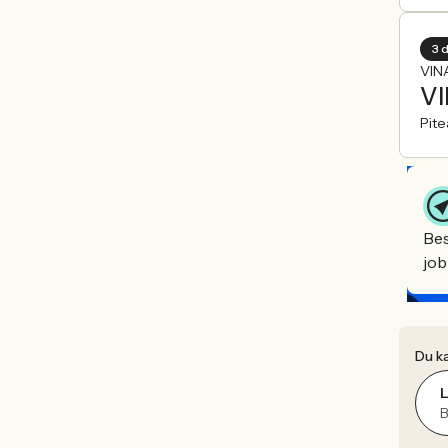
3 
VINA
VI
Pite
Bes
job
Du ka
L
B