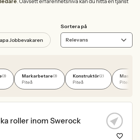
ledare
. Oavsett erfarenhetsnivå kan du hitta en tjänst
Sortera på
Relevans
apa Jobbevakaren
e
Markarbetare
Konstruktör
Maskinfö
(3)
(3)
(2)
Piteå
Piteå
Piteå
lika roller inom Swerock