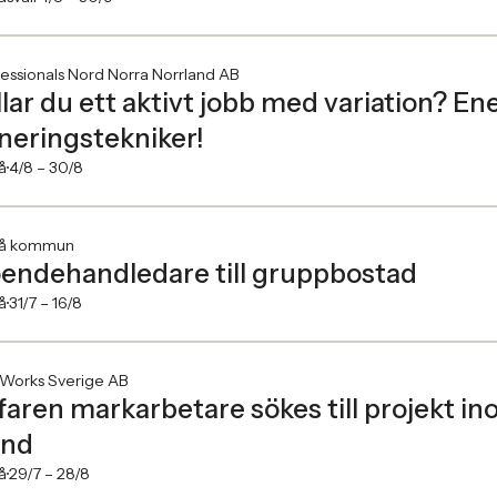
essionals Nord Norra Norrland AB
llar du ett aktivt jobb med variation? En
neringstekniker!
å
4/8 –
30/8
eå kommun
endehandledare till gruppbostad
å
31/7 –
16/8
.Works Sverige AB
faren markarbetare sökes till projekt inom
und
å
29/7 –
28/8