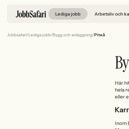
Lediga jobb
Arbetsliv och ka
/
/
/
Jobbsafari
Lediga jobb
Bygg och anläggning
Piteå
By
Här hi
hela r
eller e
Karr
Inom B