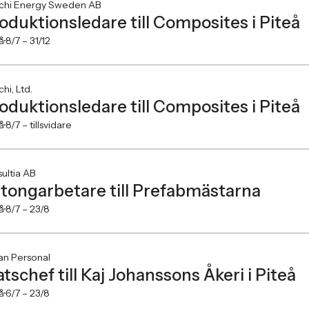
achi Energy Sweden AB
oduktionsledare till Composites i Piteå
å
8/7 –
31/12
chi, Ltd.
oduktionsledare till Composites i Piteå
å
8/7 –
tillsvidare
ultia AB
tongarbetare till Prefabmästarna
å
8/7 –
23/8
an Personal
atschef till Kaj Johanssons Åkeri i Piteå
å
6/7 –
23/8