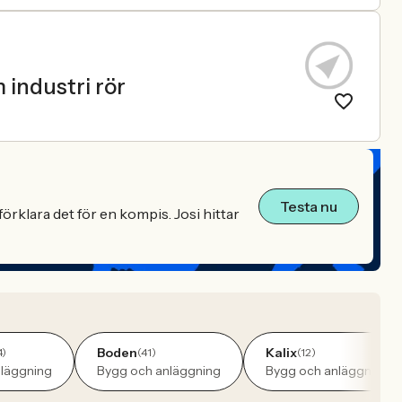
industri rör
Testa nu
örklara det för en kompis. Josi hittar
Boden
Kalix
4)
(41)
(12)
läggning
Bygg och anläggning
Bygg och anläggning