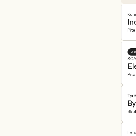
Kons
In
Pite
3 
SCA
El
Pite
Tyré
By
Skel
Lotu