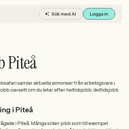
Sök med AI
Logga in
b Piteå
bbsafari samlar aktuella annonser från arbetsgivare i
jobb oavsett om du letar efter heltidsjobb, deltidsjobb
ng i Piteå
frågade i Piteå. Många söker jobb som till exempel