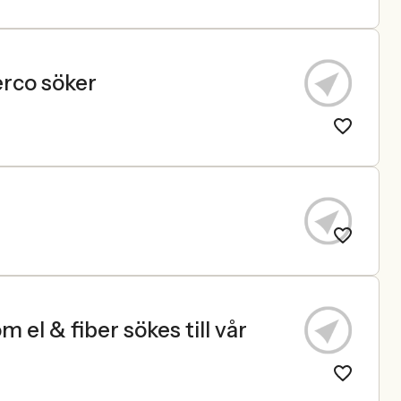
erco söker
 el & fiber sökes till vår