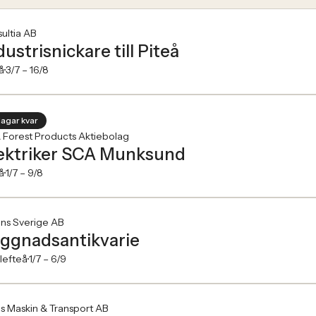
ultia AB
dustrisnickare till Piteå
å
3/7 –
16/8
dagar kvar
 Forest Products Aktiebolag
ektriker SCA Munksund
å
1/7 –
9/8
ns Sverige AB
ggnadsantikvarie
lefteå
1/7 –
6/9
s Maskin & Transport AB