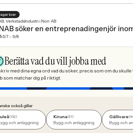
dagar kvar
B, VerkstadsIndustri i Norr AB
NAB söker en entreprenadingenjör inom 
å
3/7 –
9/8
Berätta vad du vill jobba med
kriv med dina egna ord vad du söker, precis som om du skulle f
b som matchar dig på riktigt.
nske också gillar
uleå
Kiruna
Gällivare
(132)
(51)
(4
ygg och anläggning
Bygg och anläggning
Bygg och an