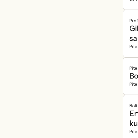
Prof
Gi
sa
Pite
Pit
Bo
Pite
Bolt
Er
k
Pite