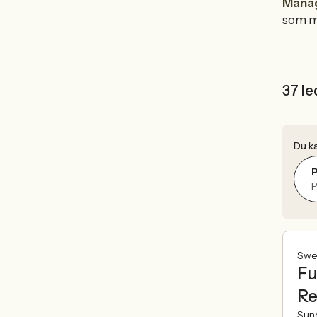
Mana
som m
37 le
Du ka
P
P
Swe
Fu
Re
Sund