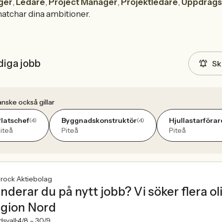
ger
,
Ledare
,
Project Manager
,
Projektledare
,
Uppdrags
atchar dina ambitioner.
diga jobb
Sk
nske också gillar
latschef
Byggnadskonstruktör
Hjullastarförar
(4)
(4)
iteå
Piteå
Piteå
rock Aktiebolag
nderar du på nytt jobb? Vi söker flera o
gion Nord
svall
4/8 –
30/9