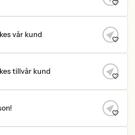
ökes vår kund
es tillvår kund
son!