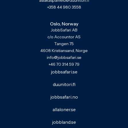
asiakaspalvelu@duunitori.fi
+358 44 980 3558
Oslo, Norway
JobbSafari AB
c/o Accountor AS
Tangen 75
4608 Kristiansand, Norge
info@jobbsafari.se
+46 70 314 59 79
jobbsafari.se
duunitori.fi
jobbsafari.no
allaloner.se
jobbland.se