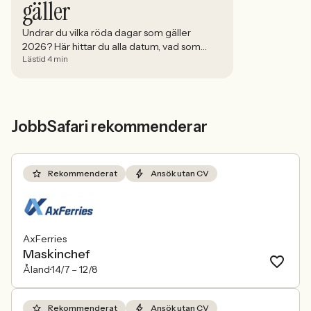
gäller
Undrar du vilka röda dagar som gäller
2026? Här hittar du alla datum, vad som
Lästid 4 min
gäller för OB-tillägg och hur du maxar
ledigheten med smarta klämdagar.
JobbSafari rekommenderar
Rekommenderat
Ansök utan CV
AxFerries
Maskinchef
Åland
14/7 –
12/8
Rekommenderat
Ansök utan CV