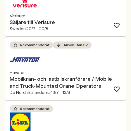
Verisure
Säljare till Verisure
Sweden
20/7 –
20/8
Rekommenderat
Ansök utan CV
Havator
Mobilkran- och lastbilskranförare / Mobile
and Truck-Mounted Crane Operators
De Nordiska länderna
13/7 –
13/8
Rekommenderat