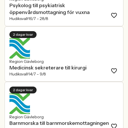
Psykolog till psykiatrisk
öppenvårdsmottagning för vuxna
Hudiksvall
16/7 –
28/8
2 dagar kvar
Region Gävleborg
Medicinsk sekreterare till kirurgi
Hudiksvall
14/7 –
9/8
2 dagar kvar
Region Gävleborg
Barnmorska till barnmorskemottagningen