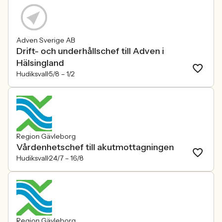
Adven Sverige AB
Drift- och underhållschef till Adven i
Hälsingland
Hudiksvall
5/8 –
1/2
Region Gävleborg
Vårdenhetschef till akutmottagningen
Hudiksvall
24/7 –
16/8
Region Gävleborg