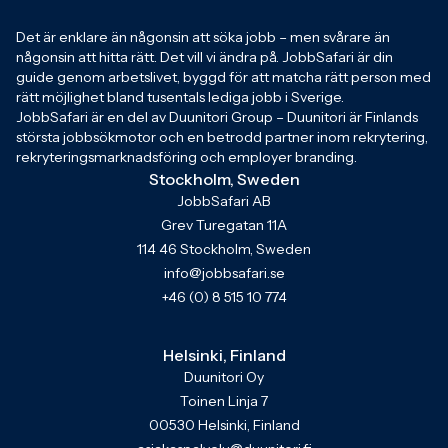
Det är enklare än någonsin att söka jobb – men svårare än
någonsin att hitta rätt. Det vill vi ändra på. JobbSafari är din
guide genom arbetslivet, byggd för att matcha rätt person med
rätt möjlighet bland tusentals lediga jobb i Sverige.
JobbSafari är en del av Duunitori Group – Duunitori är Finlands
största jobbsökmotor och en betrodd partner inom rekrytering,
rekryteringsmarknadsföring och employer branding.
Stockholm, Sweden
JobbSafari AB
Grev Turegatan 11A
114 46 Stockholm, Sweden
info@jobbsafari.se
+46 (0) 8 515 10 774
Helsinki, Finland
Duunitori Oy
Toinen Linja 7
00530 Helsinki, Finland