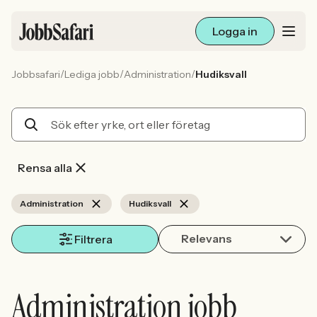
Logga in
/
/
/
Jobbsafari
Lediga jobb
Administration
Hudiksvall
Lediga jobb
Arbetsliv och karriär
För arbetsgivare
Rensa alla
Skapa annons
Administration
Hudiksvall
Relevans
Sök med AI
Filtrera
Ny här? Skapa konto
Administration jobb