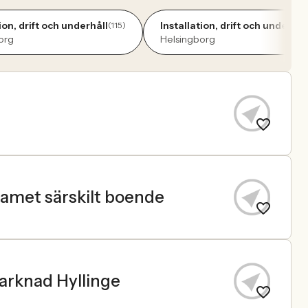
ion, drift och underhåll
Installation, drift och underhål
(115)
org
Helsingborg
eamet särskilt boende
marknad Hyllinge