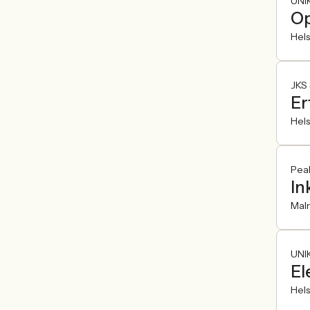
UNIK
Op
Hel
JKS
Er
Hel
Pea
In
Mal
UNIK
El
Hel