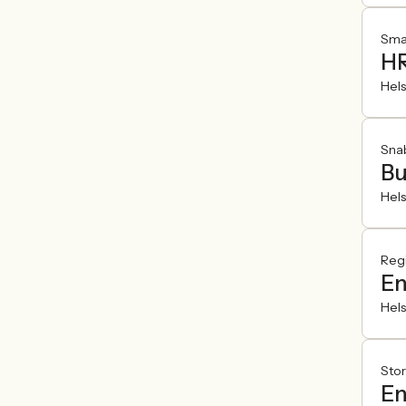
Smar
HR
Hel
Sna
Bu
Hel
Reg
En
Hel
Sto
En