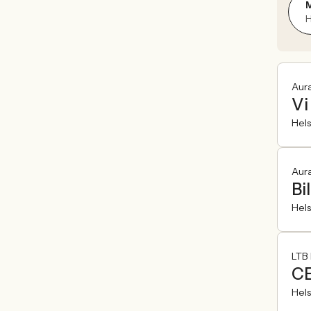
H
Aur
Vi
Hel
Aur
Bi
Hel
LTB 
CE
Hel