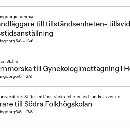
singborgs kommun
ndläggare till tillståndsenheten- tillsvi
sstidsanställning
singborg
5/8 –
16/8
ion Skåne
rnmorska till Gynekologimottagning i H
singborg
5/8 –
2/9
universitetet Stiftelsen Kurs- Verksamheten Vid Lunds Universitet
rare till Södra Folkhögskolan
singborg
5/8 –
17/8