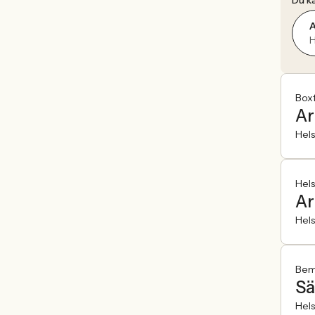
Du ka
A
H
Boxf
Ar
Hel
Hel
Ar
Hel
Bem
Sä
Hel