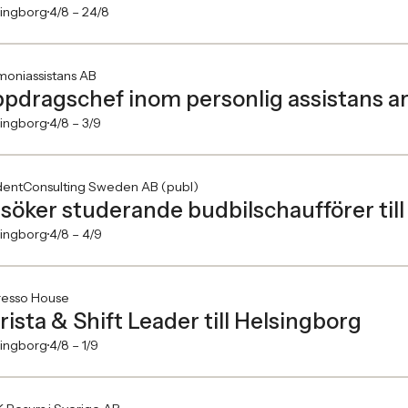
singborg
4/8 –
24/8
moniassistans AB
pdragschef inom personlig assistans a
singborg
4/8 –
3/9
dentConsulting Sweden AB (publ)
 söker studerande budbilschaufförer till
singborg
4/8 –
4/9
resso House
rista & Shift Leader till Helsingborg
singborg
4/8 –
1/9