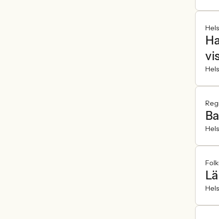
Hel
Ha
vi
Hel
Reg
Ba
Hel
Folk
Lä
Hel