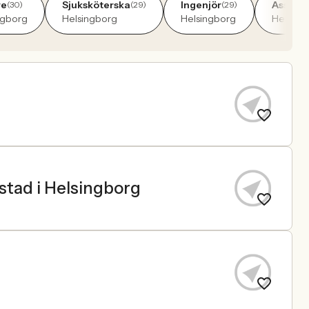
re
Sjuksköterska
Ingenjör
Assiste
(30)
(29)
(29)
ngborg
Helsingborg
Helsingborg
Helsing
kstad i Helsingborg