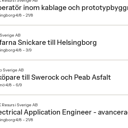
 Resurs i Sverige AB
eratör inom kablage och prototypbygg
singborg
4/8 –
21/8
 Sverige AB
farna Snickare till Helsingborg
singborg
4/8 –
3/9
b Sverige AB
köpare till Swerock och Peab Asfalt
mö
4/8 –
6/9
 Resurs i Sverige AB
ectrical Application Engineer - avance
singborg
4/8 –
21/8