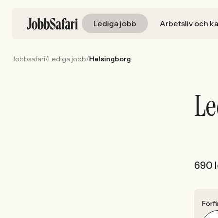
Lediga jobb
Arbetsliv och ka
/
/
Jobbsafari
Lediga jobb
Helsingborg
Le
690 l
Förfi