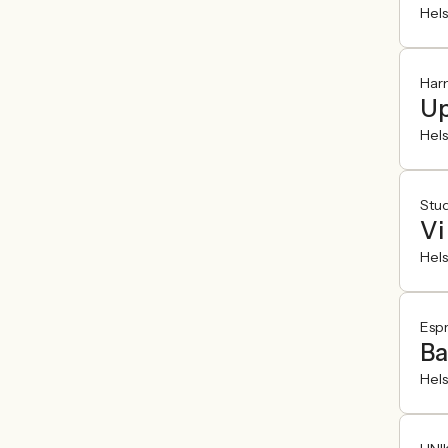
Hel
Har
Up
Hel
Stu
Vi
Hel
Esp
Ba
Hel