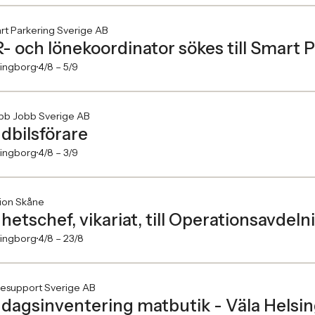
t Parkering Sverige AB
- och lönekoordinator sökes till Smart 
singborg
4/8 –
5/9
bb Jobb Sverige AB
dbilsförare
singborg
4/8 –
3/9
ion Skåne
hetschef, vikariat, till Operationsavdeln
singborg
4/8 –
23/8
resupport Sverige AB
dagsinventering matbutik - Väla Helsi