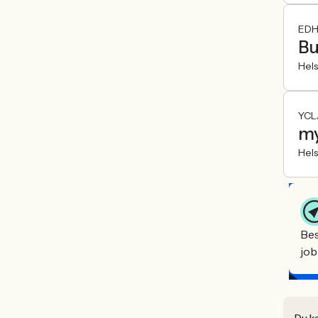
EDH
Bu
Hel
YCL
my
Hel
Bes
job