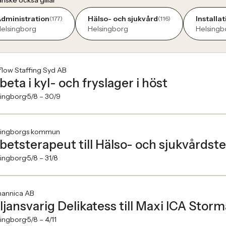
nske också gillar
dministration
Hälso- och sjukvård
Installat
(177)
(116)
elsingborg
Helsingborg
Helsingb
low Staffing Syd AB
beta i kyl- och fryslager i höst
singborg
5/8 –
30/9
singborgs kommun
betsterapeut till Hälso- och sjukvårdst
singborg
5/8 –
31/8
annica AB
ljansvarig Delikatess till Maxi ICA Stor
singborg
5/8 –
4/11