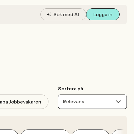
Sök med AI
Logga in
Sortera på
Relevans
apa Jobbevakaren