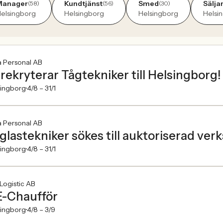
Manager
Kundtjänst
Smed
Sälja
(58)
(56)
(30)
elsingborg
Helsingborg
Helsingborg
Helsi
a Personal AB
 rekryterar Tågtekniker till Helsingborg!
singborg
4/8 –
31/1
a Personal AB
lglastekniker sökes till auktoriserad ver
singborg
4/8 –
31/1
Logistic AB
-Chaufför
singborg
4/8 –
3/9