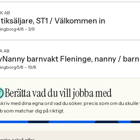
K AB
tiksäljare, ST1 / Välkommen in
singborg
4/8 –
3/9
A AB
Nanny barnvakt Fleninge, nanny / barn
singborg
5/8 –
19/8
Berätta vad du vill jobba med
kriv med dina egna ord vad du söker, precis som om du skulle f
b som matchar dig på riktigt.