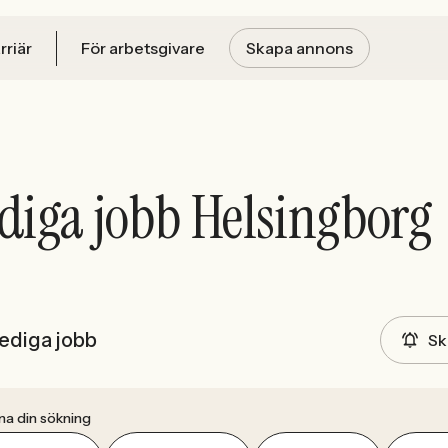
rriär
För arbetsgivare
Skapa annons
diga jobb Helsingborg
ediga jobb
Sk
na din sökning