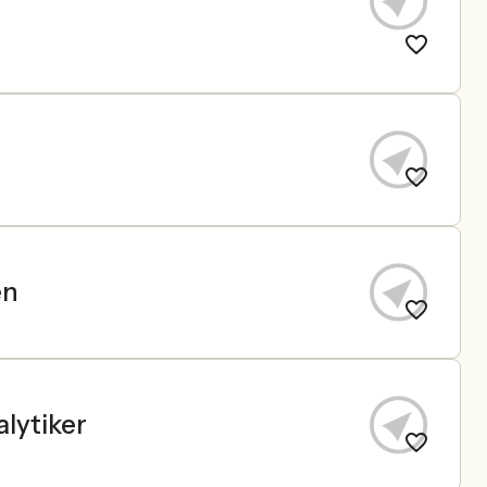
en
lytiker