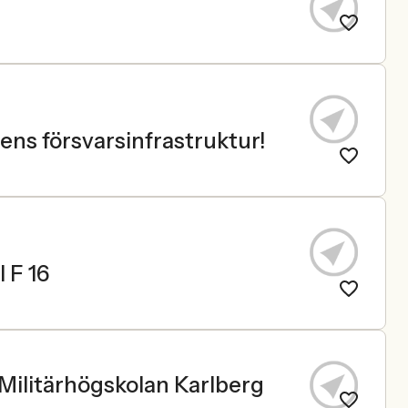
ens försvarsinfrastruktur!
l F 16
 Militärhögskolan Karlberg