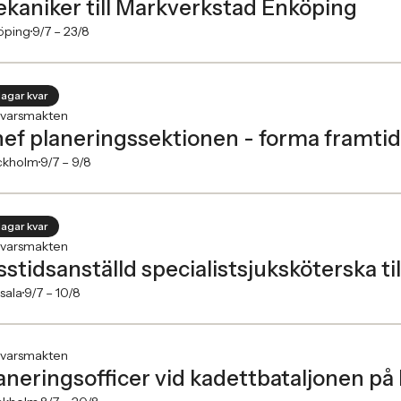
kaniker till Markverkstad Enköping
öping
9/7 –
23/8
dagar kvar
svarsmakten
ef planeringssektionen - forma framtid
ckholm
9/7 –
9/8
dagar kvar
svarsmakten
sstidsanställd specialistsjuksköterska til
sala
9/7 –
10/8
svarsmakten
aneringsofficer vid kadettbataljonen på