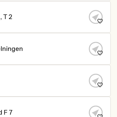
, T 2
elningen
d F 7