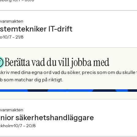
svarsmakten
stemtekniker IT-drift
o
10/7 –
21/8
Berätta vad du vill jobba med
kriv med dina egna ord vad du söker, precis som om du skulle f
b som matchar dig på riktigt.
svarsmakten
nior säkerhetshandläggare
ckholm
10/7 –
20/8