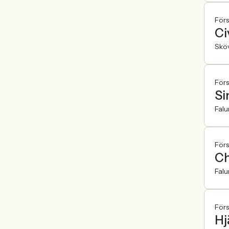
För
Ci
Skö
För
Si
Falu
För
Ch
Falu
För
Hj