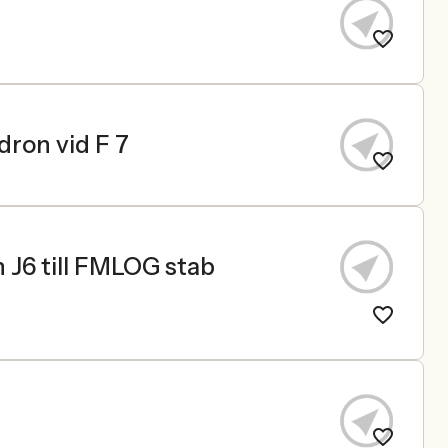
dron vid F 7
 J6 till FMLOG stab