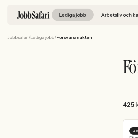
Lediga jobb
Arbetsliv och ka
/
/
Jobbsafari
Lediga jobb
Försvarsmakten
Fö
425 l
4 
För