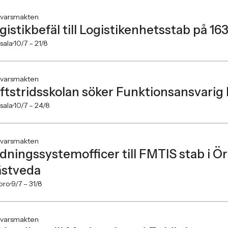
svarsmakten
gistikbefäl till Logistikenhetsstab på 16
sala
10/7 –
21/8
svarsmakten
ftstridsskolan söker Funktionsansvarig 
sala
10/7 –
24/8
svarsmakten
dningssystemofficer till FMTIS stab i Ör
stveda
bro
9/7 –
31/8
svarsmakten