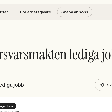
rriär
För arbetsgivare
Skapa annons
rsvarsmakten lediga j
ediga jobb
Sk
dagar kvar
svarsmakten