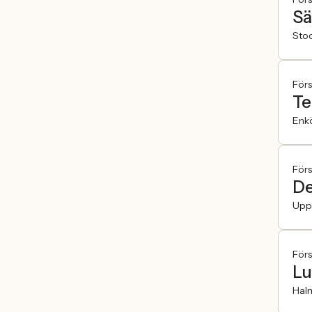
Sä
Sto
För
Te
Enk
För
De
Upp
För
Lu
Hal