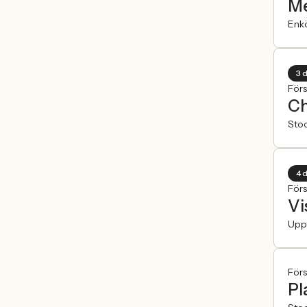
Me
Enk
3 
För
Ch
Sto
4 
För
Vi
Upp
För
Pl