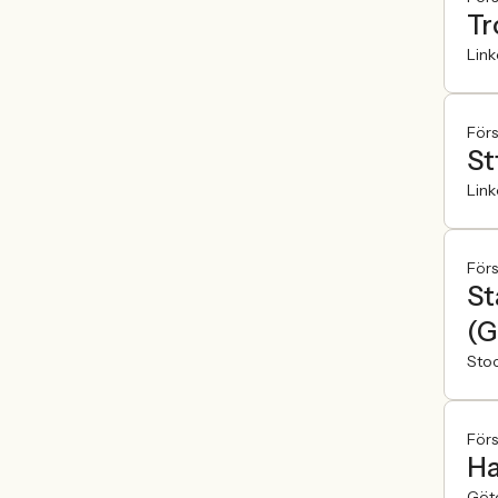
Tr
Lin
För
St
Lin
För
St
(G
Sto
För
Ha
Göt