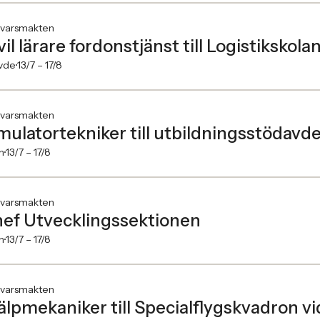
svarsmakten
vil lärare fordonstjänst till Logistikskolan
vde
13/7 –
17/8
svarsmakten
mulatortekniker till utbildningsstödavd
n
13/7 –
17/8
svarsmakten
ef Utvecklingssektionen
n
13/7 –
17/8
svarsmakten
älpmekaniker till Specialflygskvadron vi