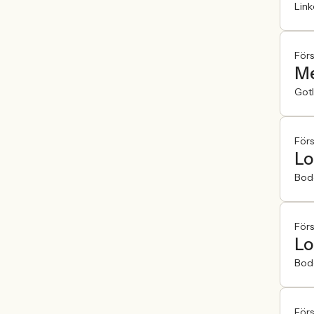
Lin
För
Me
Got
För
Lo
Bod
För
Lo
Bod
För