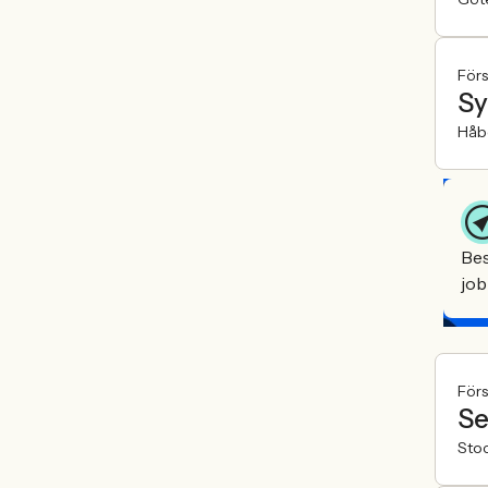
För
Sy
Håb
Bes
job
För
Se
Sto