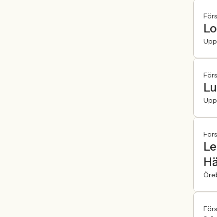
För
Lo
Upp
För
Lu
Upp
För
Le
Hä
Öre
För