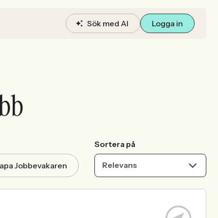
Sök med AI
Logga in
obb
Sortera på
Relevans
apa Jobbevakaren