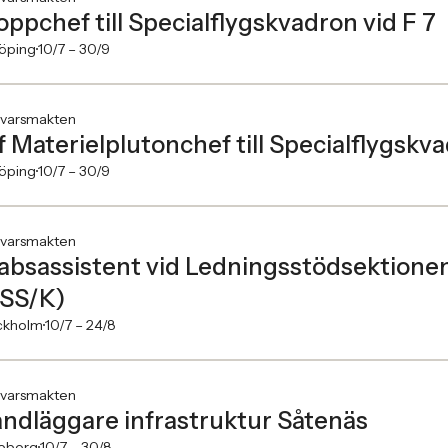
oppchef till Specialflygskvadron vid F 7
köping
10/7 –
30/9
svarsmakten
f Materielplutonchef till Specialflygskva
köping
10/7 –
30/9
svarsmakten
absassistent vid Ledningsstödsektionen
SS/K)
ckholm
10/7 –
24/8
svarsmakten
ndläggare infrastruktur Såtenäs
eborg
10/7 –
30/8