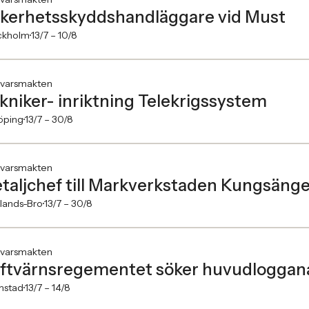
kerhetsskyddshandläggare vid Must
ckholm
13/7 –
10/8
svarsmakten
kniker- inriktning Telekrigssystem
öping
13/7 –
30/8
svarsmakten
taljchef till Markverkstaden Kungsäng
lands-Bro
13/7 –
30/8
svarsmakten
ftvärnsregementet söker huvudloggana
mstad
13/7 –
14/8