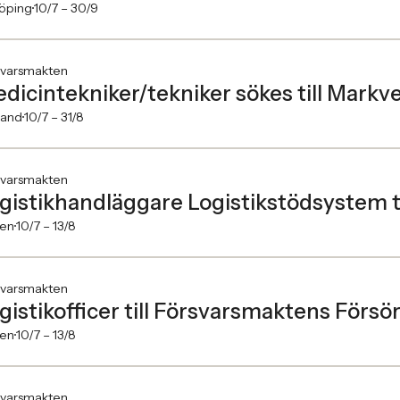
köping
10/7 –
30/9
svarsmakten
dicintekniker/tekniker sökes till Markv
land
10/7 –
31/8
svarsmakten
gistikhandläggare Logistikstödsystem t
en
10/7 –
13/8
svarsmakten
gistikofficer till Försvarsmaktens Förs
en
10/7 –
13/8
svarsmakten