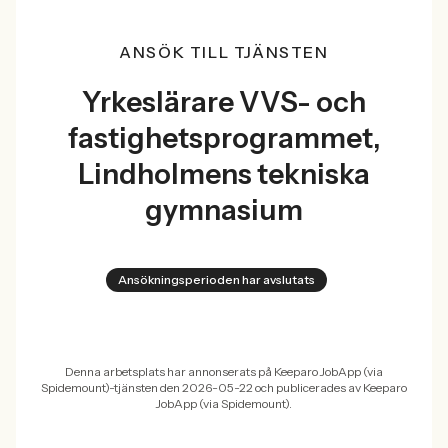
ANSÖK TILL TJÄNSTEN
Yrkeslärare VVS- och
fastighetsprogrammet,
Lindholmens tekniska
gymnasium
Ansökningsperioden har avslutats
Denna arbetsplats har annonserats på Keeparo JobApp (via
Spidemount)-tjänsten den 2026-05-22 och publicerades av Keeparo
JobApp (via Spidemount).