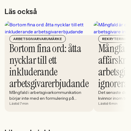
Läs också
ARBETSGIVARVARUMÄRKE
REKRYTERING
Bortom fina ord: åtta
Mångfald
nycklar till ett
affärskrit
inkluderande
arbetsgiv
arbetsgivarerbjudande
ignorera
Mångfald i arbetsgivarkommunikation
Det senaste dece
börjar inte med en formulering på
kvinnor inom tech 
Lästid 7 min
Lästid 6 min
karriärsidan. Den börjar i hur rekryteringen
stadigt på 30%. S
faktiskt fungerar: vem som får syn på
allt större del av
jobbet, vem som vågar söka och vilka
i. Åsa Johansen, 
meriter som räknas. När kandidater blir
Women in Tech, 
mer medvetna, regelverken skärps och
andelen kvinnor 