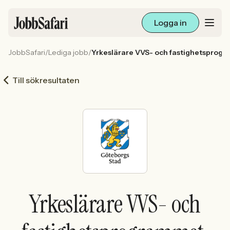
Logga in
JobbSafari
/
Lediga jobb
/
Yrkeslärare VVS- och fastighetsprog
Lediga jobb
Till sökresultaten
Arbetsliv och karriär
För arbetsgivare
Skapa annons
Sök med AI
Yrkeslärare VVS- och
Ny här? Skapa konto