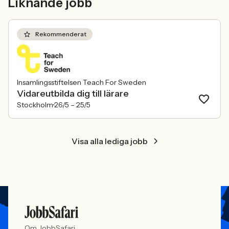
Liknande jobb
konkurrensen om rätt kompetens
ren affärsrisk.
förändras räcker det inte längre att säga
att alla är välkomna. Arbetsgivare
behöver kunna visa vad det betyder i
Rekommenderat
praktiken.
Insamlingsstiftelsen Teach For Sweden
Vidareutbilda dig till lärare
Stockholm
26/5 –
25/5
Visa alla lediga jobb
Om JobbSafari