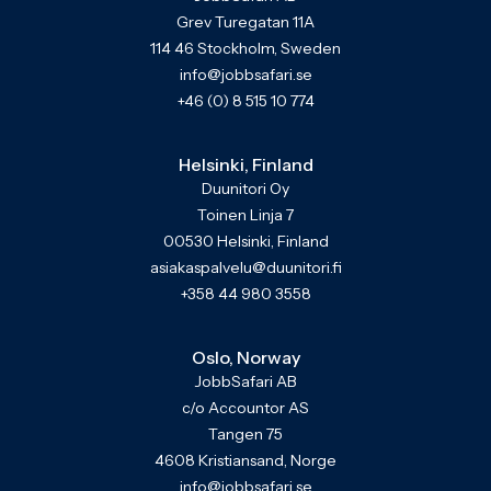
Grev Turegatan 11A
114 46 Stockholm, Sweden
info@jobbsafari.se
+46 (0) 8 515 10 774
Helsinki, Finland
Duunitori Oy
Toinen Linja 7
00530 Helsinki, Finland
asiakaspalvelu@duunitori.fi
+358 44 980 3558
Oslo, Norway
JobbSafari AB
c/o Accountor AS
Tangen 75
4608 Kristiansand, Norge
info@jobbsafari.se