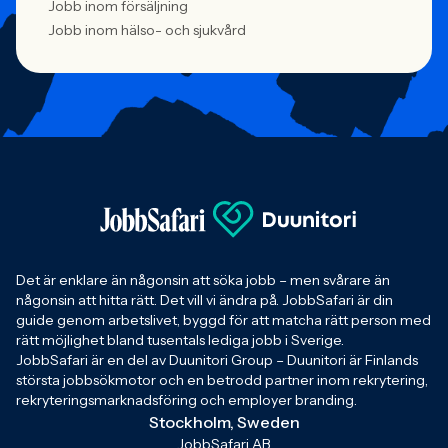
Jobb inom försäljning
Jobb inom hälso- och sjukvård
Det är enklare än någonsin att söka jobb – men svårare än
någonsin att hitta rätt. Det vill vi ändra på. JobbSafari är din
guide genom arbetslivet, byggd för att matcha rätt person med
rätt möjlighet bland tusentals lediga jobb i Sverige.
JobbSafari är en del av Duunitori Group – Duunitori är Finlands
största jobbsökmotor och en betrodd partner inom rekrytering,
rekryteringsmarknadsföring och employer branding.
Stockholm, Sweden
JobbSafari AB