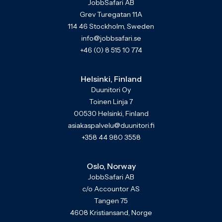
JobbSafari AB
Grev Turegatan 11A
114 46 Stockholm, Sweden
info@jobbsafari.se
+46 (0) 8 515 10 774
Helsinki, Finland
Duunitori Oy
Toinen Linja 7
00530 Helsinki, Finland
asiakaspalvelu@duunitori.fi
+358 44 980 3558
Oslo, Norway
JobbSafari AB
c/o Accountor AS
Tangen 75
4608 Kristiansand, Norge