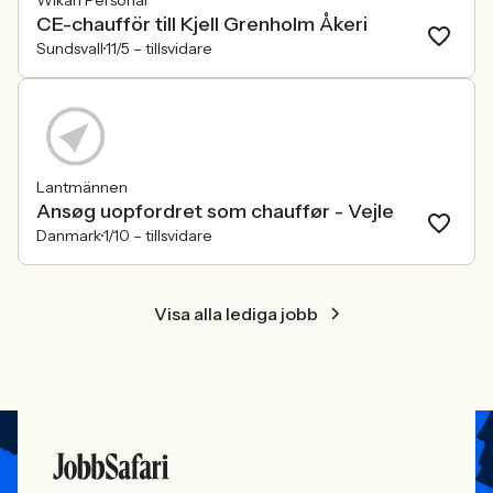
Wikan Personal
CE-chaufför till Kjell Grenholm Åkeri
Sundsvall
11/5 –
tillsvidare
Lantmännen
Ansøg uopfordret som chauffør - Vejle
Danmark
1/10 –
tillsvidare
Visa alla lediga jobb