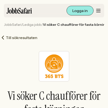
Logga in
JobbSafari
/
Lediga jobb
/
Vi söker C chaufförer för fasta körning
Lediga jobb
Till sökresultaten
Arbetsliv och karriär
För arbetsgivare
Skapa annons
Sök med AI
Vi söker C chaufförer för
Ny här? Skapa konto