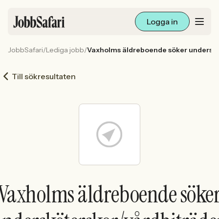
Logga in
JobbSafari
/
Lediga jobb
/
Vaxholms äldreboende söker underskö
Lediga jobb
Till sökresultaten
Arbetsliv och karriär
För arbetsgivare
Skapa annons
Sök med AI
Vaxholms äldreboende söke
Ny här? Skapa konto