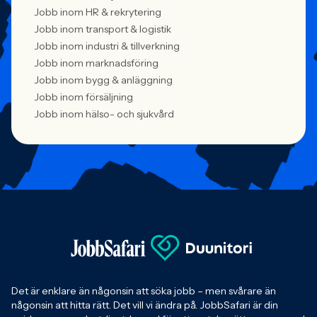
Jobb inom HR & rekrytering
Jobb inom transport & logistik
Jobb inom industri & tillverkning
Jobb inom marknadsföring
Jobb inom bygg & anläggning
Jobb inom försäljning
Jobb inom hälso- och sjukvård
Det är enklare än någonsin att söka jobb – men svårare än
någonsin att hitta rätt. Det vill vi ändra på. JobbSafari är din