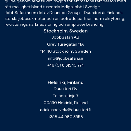
guide genom arbetslivet, byggd för att matcha rätt person med
rätt möjlighet bland tusentals lediga jobb i Sverige.
JobbSafari är en del av Duunitori Group – Duunitori är Finlands
största jobbsökmotor och en betrodd partner inom rekrytering,
rekryteringsmarknadsföring och employer branding.
Stockholm, Sweden
JobbSafari AB
Grev Turegatan 11A
114 46 Stockholm, Sweden
info@jobbsafari.se
+46 (0) 8 515 10 774
Helsinki, Finland
Duunitori Oy
Toinen Linja 7
00530 Helsinki, Finland
asiakaspalvelu@duunitori.fi
+358 44 980 3558