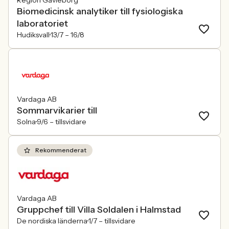
Region Gävleborg
Biomedicinsk analytiker till fysiologiska
laboratoriet
Hudiksvall
13/7 –
16/8
Vardaga AB
Sommarvikarier till
Solna
9/6 –
tillsvidare
Rekommenderat
Vardaga AB
Gruppchef till Villa Soldalen i Halmstad
De nordiska länderna
1/7 –
tillsvidare