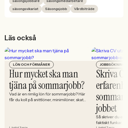
säsongsjobbare
säsongsmedarbetare
säsongsvikariat
Säsongsjobb
Vårdbiträde
Läs också
LÖN OCH FÖRMÅNER
JOBBSÖKNING 
Hur mycket ska man
Skriva CV
tjäna på sommarjobb?
erfarenhe
sommarjo
Vad är en rimlig lön för sommarjobb? Här
får du koll på snittlöner, minimilöner, skatt
jobbet
och vad du ska tänka på innan du skriver
på.
Så skriver du ett
faktiskt funkar. Lä
Lästid 3 min
Lästid 7 min