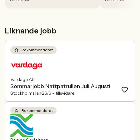
styrkor, struktur
fritid till releva
Liknande jobb
Rekommenderat
Vardaga AB
Sommarjobb Nattpatrullen Juli Augusti
Stockholms län
26/6 –
tillsvidare
Rekommenderat