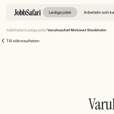
Lediga jobb
Arbetsliv och ka
JobbSafari
/
Lediga jobb
/
Varuhuschef Motonet Stockholm
Till sökresultaten
Varu