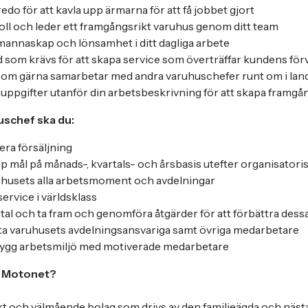
edo för att kavla upp ärmarna för att få jobbet gjort
roll och leder ett framgångsrikt varuhus genom ditt team
smannaskap och lönsamhet i ditt dagliga arbete
som krävs för att skapa service som överträffar kundens för
om gärna samarbetar med andra varuhuschefer runt om i lan
 an uppgifter utanför din arbetsbeskrivning för att skapa framgå
uschef ska du:
ra försäljning
pp mål på månads-, kvartals- och årsbasis utefter organisatori
aruhusets alla arbetsmoment och avdelningar
ervice i världsklass
al och ta fram och genomföra åtgärder för att förbättra dessa
a varuhusets avdelningsansvariga samt övriga medarbetare
rygg arbetsmiljö med motiverade medarbetare
ja Motonet?
kt och välmående bolag som drivs av den familjeägda och näst