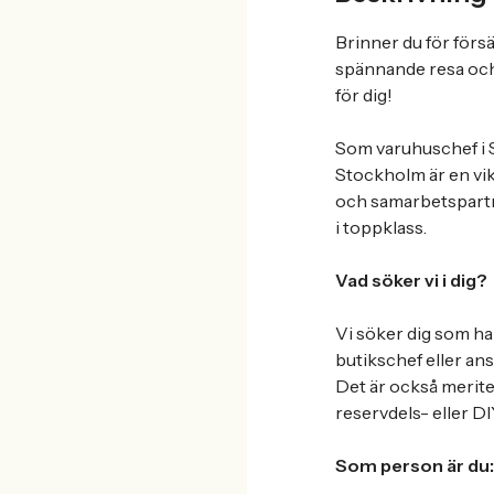
Brinner du för försä
spännande resa och 
för dig!
Som varuhuschef i S
Stockholm är en vi
och samarbetspartne
i toppklass.
Vad söker vi i dig?
Vi söker dig som ha
butikschef eller an
Det är också merite
reservdels- eller D
Som person är du: