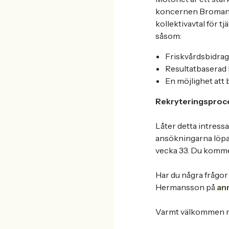
koncernen Broman G
kollektivavtal för
såsom:
Friskvårdsbidrag
Resultatbaserad
En möjlighet att 
Rekryteringsproc
Låter detta intress
ansökningarna löpan
vecka 33. Du kommer
Har du några frågor
Hermansson på
an
Varmt välkommen m