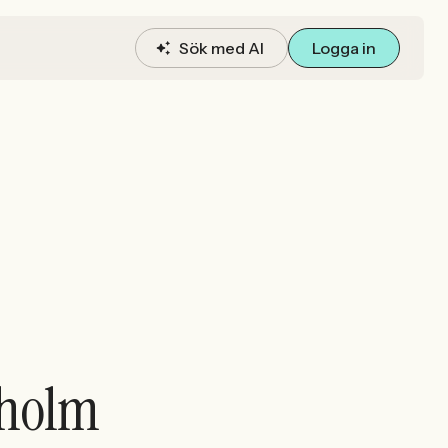
Sök med AI
Logga in
kholm