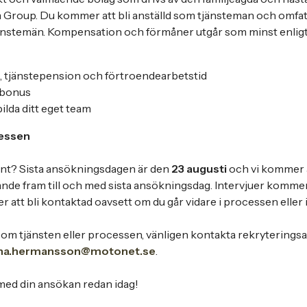
roup. Du kommer att bli anställd som tjänsteman och omfat
 tjänstemän. Kompensation och förmåner utgår som minst enli
, tjänstepension och förtroendearbetstid
 bonus
bilda ditt eget team
essen
ant? Sista ansökningsdagen är den
23 augusti
och vi kommer 
de fram till och med sista ansökningsdag. Intervjuer kommer t
 att bli kontaktad oavsett om du går vidare i processen eller i
 om tjänsten eller processen, vänligen kontakta rekryterings
na.hermansson@motonet.se
.
ed din ansökan redan idag!