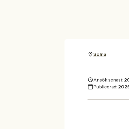
Solna
Ansök senast:
2
Publicerad:
202