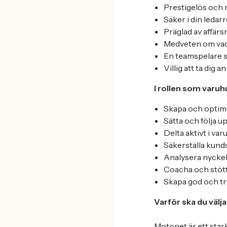
Prestigelös och r
Säker i din ledar
Präglad av affär
Medveten om vad 
En teamspelare s
Villig att ta dig
I rollen som varuh
Skapa och optime
Sätta och följa u
Delta aktivt i v
Säkerställa kunds
Analysera nyckelt
Coacha och stött
Skapa god och t
Varför ska du väl
Motonet är ett star