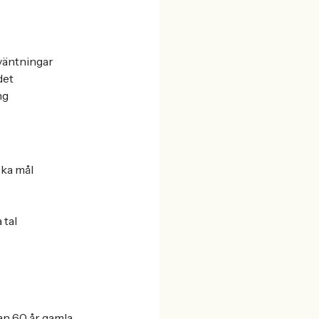
väntningar
det
ng
ska mål
 tal
an 60 år gamla