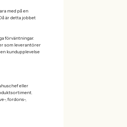
 vara med på en
å är detta jobbet
a förväntningar.
er som leverantörer
h en kundupplevelse
uhuschef eller
roduktsortiment.
e-, fordons-,