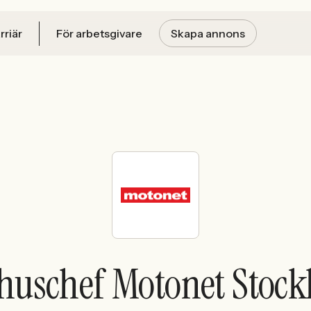
rriär
För arbetsgivare
Skapa annons
huschef Motonet Stoc