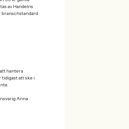
tas av Handelns
gt branschstandard
att hantera
idigast att ske i
nte.
ansvarig Anna