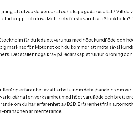
ljning, att utveckla personal och skapa goda resultat? Vill du
starta upp och driva Motonets första varuhus i Stockholm? D
tockholm får du leda ett varuhus med högt kundflöde och hög
ktig marknad för Motonet och du kommer att möta såväl kund
rs. Det ställer höga krav på ledarskap, struktur, ordning oc
r flerårig erfarenhet av att arbeta inom detaljhandeln som var
svarig, gärna i en verksamhet med högt varuflöde och brett p
rande om du har erfarenhet av B2B. Erfarenhet från automotiv
IY-branschen är meriterande.