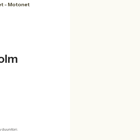
t - Motonet
olm
 duunitori.