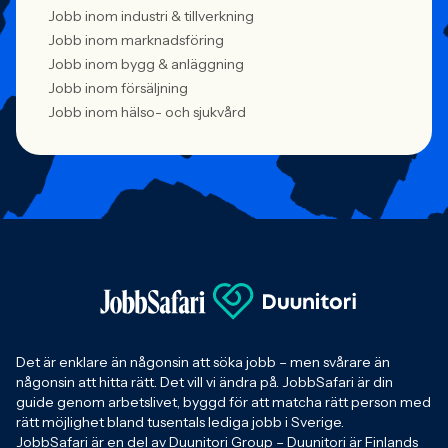
Jobb inom industri & tillverkning
Jobb inom marknadsföring
Jobb inom bygg & anläggning
Jobb inom försäljning
Jobb inom hälso- och sjukvård
Det är enklare än någonsin att söka jobb – men svårare än
någonsin att hitta rätt. Det vill vi ändra på. JobbSafari är din
guide genom arbetslivet, byggd för att matcha rätt person med
rätt möjlighet bland tusentals lediga jobb i Sverige.
JobbSafari är en del av Duunitori Group – Duunitori är Finlands