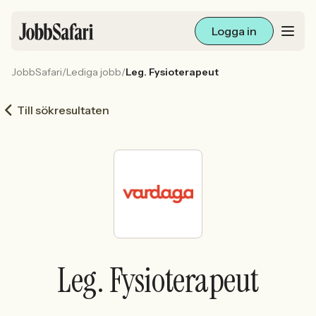
Logga in
JobbSafari
/
Lediga jobb
/
Leg. Fysioterapeut
Lediga jobb
Till sökresultaten
Arbetsliv och karriär
För arbetsgivare
Skapa annons
Sök med AI
Leg. Fysioterapeut
Ny här? Skapa konto