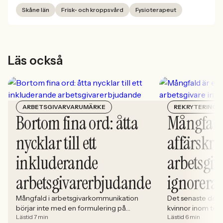
Skåne län
Frisk- och kroppsvård
Fysioterapeut
Läs också
ARBETSGIVARVARUMÄRKE
REKRYTERING
Bortom fina ord: åtta
Mångfald
nycklar till ett
affärskrit
inkluderande
arbetsgiv
arbetsgivarerbjudande
ignorera
Mångfald i arbetsgivarkommunikation
Det senaste dece
börjar inte med en formulering på
kvinnor inom tech 
Lästid 7 min
Lästid 6 min
karriärsidan. Den börjar i hur rekryteringen
stadigt på 30%. S