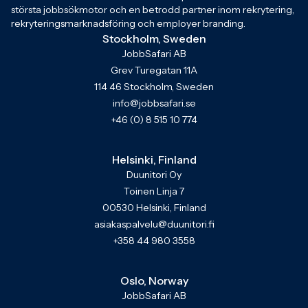
största jobbsökmotor och en betrodd partner inom rekrytering,
rekryteringsmarknadsföring och employer branding.
Stockholm, Sweden
JobbSafari AB
Grev Turegatan 11A
114 46 Stockholm, Sweden
info@jobbsafari.se
+46 (0) 8 515 10 774
Helsinki, Finland
Duunitori Oy
Toinen Linja 7
00530 Helsinki, Finland
asiakaspalvelu@duunitori.fi
+358 44 980 3558
Oslo, Norway
JobbSafari AB