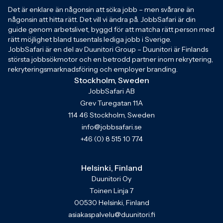
Det är enklare än någonsin att söka jobb – men svårare än
någonsin att hitta rätt. Det vill vi ändra på. JobbSafari är din
guide genom arbetslivet, byggd för att matcha rätt person med
rätt möjlighet bland tusentals lediga jobb i Sverige.
JobbSafari är en del av Duunitori Group – Duunitori är Finlands
största jobbsökmotor och en betrodd partner inom rekrytering,
rekryteringsmarknadsföring och employer branding.
Stockholm, Sweden
JobbSafari AB
Grev Turegatan 11A
114 46 Stockholm, Sweden
info@jobbsafari.se
+46 (0) 8 515 10 774
Helsinki, Finland
Duunitori Oy
Toinen Linja 7
00530 Helsinki, Finland
asiakaspalvelu@duunitori.fi