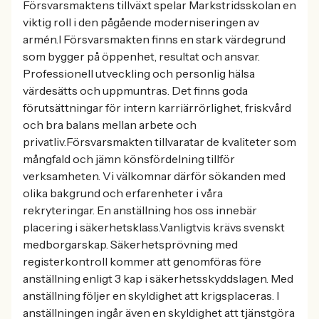
Försvarsmaktens tillväxt spelar Markstridsskolan en
viktig roll i den pågående moderniseringen av
armén.I Försvarsmakten finns en stark värdegrund
som bygger på öppenhet, resultat och ansvar.
Professionell utveckling och personlig hälsa
värdesätts och uppmuntras. Det finns goda
förutsättningar för intern karriärrörlighet, friskvård
och bra balans mellan arbete och
privatliv.Försvarsmakten tillvaratar de kvaliteter som
mångfald och jämn könsfördelning tillför
verksamheten. Vi välkomnar därför sökanden med
olika bakgrund och erfarenheter i våra
rekryteringar. En anställning hos oss innebär
placering i säkerhetsklass.Vanligtvis krävs svenskt
medborgarskap. Säkerhetsprövning med
registerkontroll kommer att genomföras före
anställning enligt 3 kap i säkerhetsskyddslagen. Med
anställning följer en skyldighet att krigsplaceras. I
anställningen ingår även en skyldighet att tjänstgöra