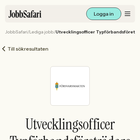
Logga in
JobbSafari
/
Lediga jobb
/
Utvecklingsofficer Typförbandsföretr
Lediga jobb
Till sökresultaten
Arbetsliv och karriär
För arbetsgivare
Skapa annons
Sök med AI
Utvecklingsofficer
Ny här? Skapa konto