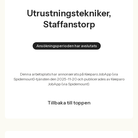
Utrustningstekniker,
Staffanstorp
Ansökningsperioden har avslutats
Denna arbetsplats har annonserats på Keeparo JobApp (via
Spidemount)-tjänsten den 2025-11-20 och publicerades av Keeparo
JobApp (via Spidemount).
Tillbaka till toppen