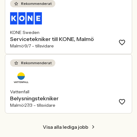
behöver kunna visa vad det betyder i
Rekommenderat
praktiken.
KONE Sweden
Servicetekniker till KONE, Malmö
Malmö
9/7 –
tillsvidare
Rekommenderat
Vattenfall
Belysningstekniker
Malmö
27/3 –
tillsvidare
Visa alla lediga jobb