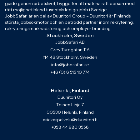
guide genom arbetslivet, byggd för att matcha rätt person med
rätt möjlighet bland tusentals lediga jobb i Sverige.
JobbSafari är en del av Duunitori Group – Duunitori är Finlands
största jobbsökmotor och en betrodd partner inom rekrytering,
rekryteringsmarknadsföring och employer branding.
Stockholm, Sweden
JobbSafari AB
Grev Turegatan 11A
114 46 Stockholm, Sweden
info@jobbsafari.se
+46 (0) 8 515 10 774
Helsinki, Finland
Duunitori Oy
Toinen Linja 7
00530 Helsinki, Finland
asiakaspalvelu@duunitori.fi
+358 44 980 3558