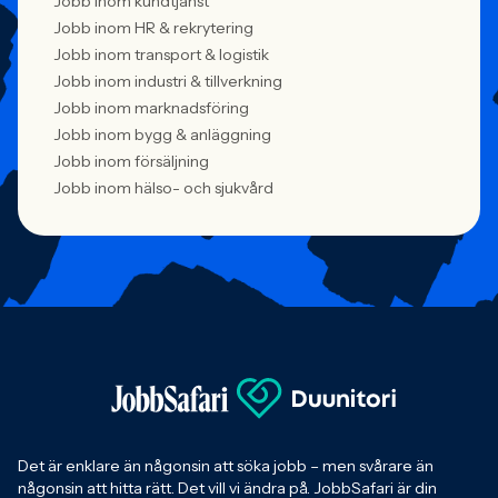
Jobb inom kundtjänst
Jobb inom HR & rekrytering
Jobb inom transport & logistik
Jobb inom industri & tillverkning
Jobb inom marknadsföring
Jobb inom bygg & anläggning
Jobb inom försäljning
Jobb inom hälso- och sjukvård
Det är enklare än någonsin att söka jobb – men svårare än
någonsin att hitta rätt. Det vill vi ändra på. JobbSafari är din