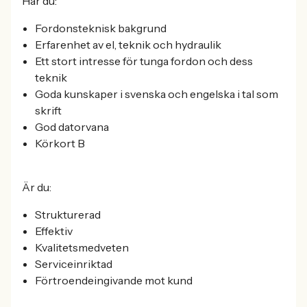
Har du:
Fordonsteknisk bakgrund
Erfarenhet av el, teknik och hydraulik
Ett stort intresse för tunga fordon och dess
teknik
Goda kunskaper i svenska och engelska i tal som
skrift
God datorvana
Körkort B
Är du:
Strukturerad
Effektiv
Kvalitetsmedveten
Serviceinriktad
Förtroendeingivande mot kund