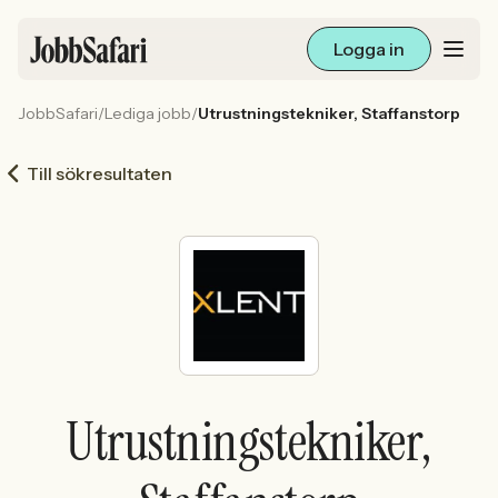
Logga in
JobbSafari
/
Lediga jobb
/
Utrustningstekniker, Staffanstorp
Lediga jobb
Till sökresultaten
Arbetsliv och karriär
För arbetsgivare
Skapa annons
Sök med AI
Utrustningstekniker,
Ny här? Skapa konto