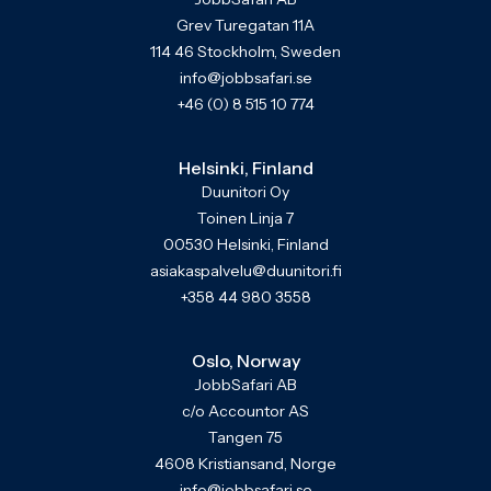
Grev Turegatan 11A
114 46 Stockholm, Sweden
info@jobbsafari.se
+46 (0) 8 515 10 774
Helsinki, Finland
Duunitori Oy
Toinen Linja 7
00530 Helsinki, Finland
asiakaspalvelu@duunitori.fi
+358 44 980 3558
Oslo, Norway
JobbSafari AB
c/o Accountor AS
Tangen 75
4608 Kristiansand, Norge
info@jobbsafari.se