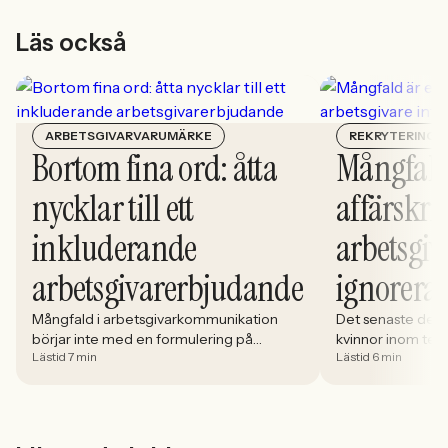
Läs också
ARBETSGIVARVARUMÄRKE
REKRYTERING
Bortom fina ord: åtta
Mångfald
nycklar till ett
affärskrit
inkluderande
arbetsgiv
arbetsgivarerbjudande
ignorera
Mångfald i arbetsgivarkommunikation
Det senaste dece
börjar inte med en formulering på
kvinnor inom tech 
Lästid 7 min
Lästid 6 min
karriärsidan. Den börjar i hur rekryteringen
stadigt på 30%. S
faktiskt fungerar: vem som får syn på
allt större del av
jobbet, vem som vågar söka och vilka
i. Åsa Johansen, 
meriter som räknas. När kandidater blir
Women in Tech, 
mer medvetna, regelverken skärps och
andelen kvinnor 