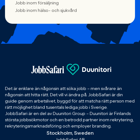
Jobb inom försäljning
Jobb inom hälso- och sjukvård
Det är enklare än någonsin att söka jobb – men svårare än
någonsin att hitta rätt. Det vill vi ändra på. JobbSafari är din
guide genom arbetslivet, byggd för att matcha rätt person med
rätt möjlighet bland tusentals lediga jobb i Sverige.
JobbSafari är en del av Duunitori Group – Duunitori är Finlands
största jobbsökmotor och en betrodd partner inom rekrytering,
rekryteringsmarknadsföring och employer branding.
Stockholm, Sweden
JobbSafari AB