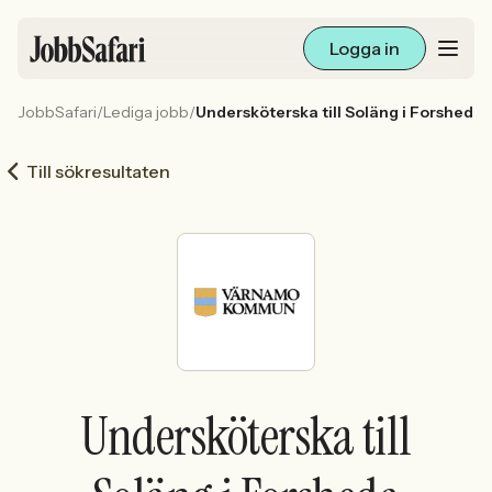
Logga in
JobbSafari
/
Lediga jobb
/
Undersköterska till Soläng i Forsheda
Lediga jobb
Till sökresultaten
Arbetsliv och karriär
För arbetsgivare
Skapa annons
Sök med AI
Undersköterska till
Ny här? Skapa konto