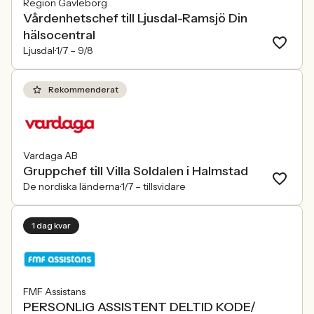
Region Gävleborg
Vårdenhetschef till Ljusdal-Ramsjö Din
hälsocentral
Ljusdal
1/7 –
9/8
Rekommenderat
Vardaga AB
Gruppchef till Villa Soldalen i Halmstad
De nordiska länderna
1/7 –
tillsvidare
1 dag kvar
FMF Assistans
PERSONLIG ASSISTENT DELTID KODE/