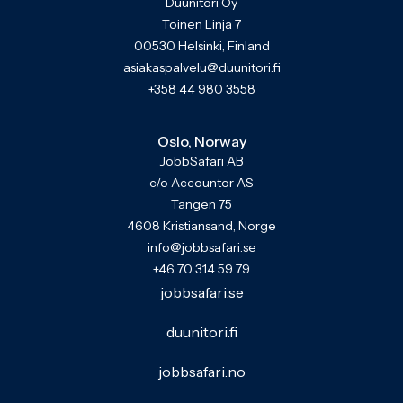
Duunitori Oy
Toinen Linja 7
00530 Helsinki, Finland
asiakaspalvelu@duunitori.fi
+358 44 980 3558
Oslo, Norway
JobbSafari AB
c/o Accountor AS
Tangen 75
4608 Kristiansand, Norge
info@jobbsafari.se
+46 70 314 59 79
jobbsafari.se
duunitori.fi
jobbsafari.no