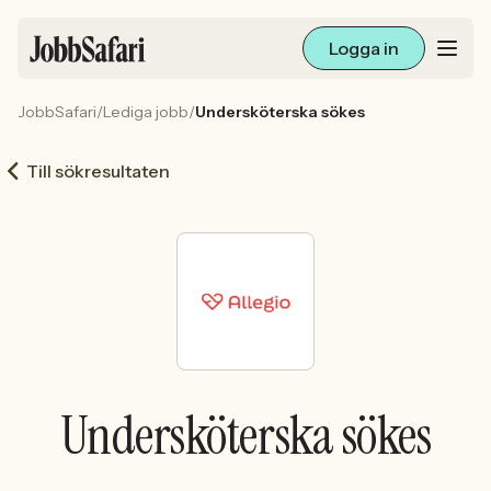
Logga in
JobbSafari
/
Lediga jobb
/
Undersköterska sökes
Lediga jobb
Till sökresultaten
Arbetsliv och karriär
För arbetsgivare
Skapa annons
Sök med AI
Undersköterska sökes
Ny här? Skapa konto