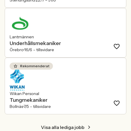
Stenungsund
22/7 –
31/8
Lantmännen
Underhållsmekaniker
Örebro
16/6 –
tillsvidare
Rekommenderat
Wikan Personal
Tungmekaniker
Bollnäs
7/5 –
tillsvidare
Visa alla lediga jobb