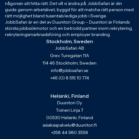
någonsin att hitta rätt. Det vill vi ändra på. JobbSafari är din
guide genom arbetslivet, byggd för att matcha rätt person med
rätt möjlighet bland tusentals lediga jobb i Sverige.
JobbSafari är en del av Duunitori Group – Duunitori är Finlands
största jobbsökmotor och en betrodd partner inom rekrytering,
rekryteringsmarknadsföring och employer branding.
Stockholm, Sweden
JobbSafari AB
Grev Turegatan 11A
114 46 Stockholm, Sweden
info@jobbsafari.se
+46 (0) 8 515 10 774
Helsinki, Finland
Duunitori Oy
Toinen Linja 7
00530 Helsinki, Finland
asiakaspalvelu@duunitori.fi
+358 44 980 3558