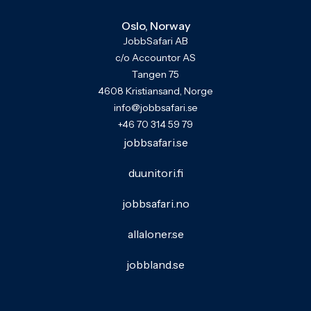
Oslo, Norway
JobbSafari AB
c/o Accountor AS
Tangen 75
4608 Kristiansand, Norge
info@jobbsafari.se
+46 70 314 59 79
jobbsafari.se
duunitori.fi
jobbsafari.no
allaloner.se
jobbland.se