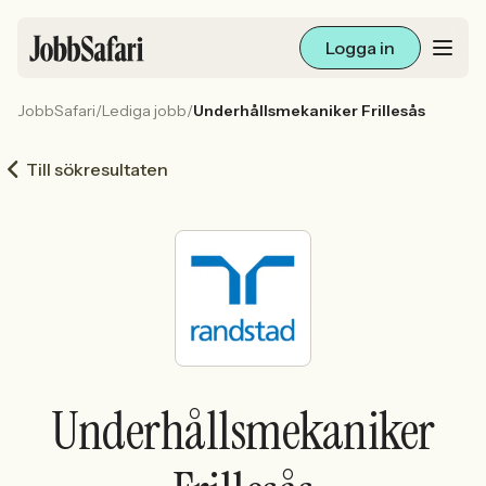
Logga in
JobbSafari
/
Lediga jobb
/
Underhållsmekaniker Frillesås
Lediga jobb
Till sökresultaten
Arbetsliv och karriär
För arbetsgivare
Skapa annons
Sök med AI
Underhållsmekaniker
Ny här? Skapa konto