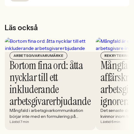
Läs också
ARBETSGIVARVARUMÄRKE
REKRYTERING
Bortom fina ord: åtta
Mångfald
nycklar till ett
affärskrit
inkluderande
arbetsgiv
arbetsgivarerbjudande
ignorera
Mångfald i arbetsgivarkommunikation
Det senaste dece
börjar inte med en formulering på
kvinnor inom tech 
Lästid 7 min
Lästid 6 min
karriärsidan. Den börjar i hur rekryteringen
stadigt på 30%. S
faktiskt fungerar: vem som får syn på
allt större del av