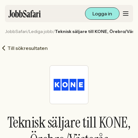
Logga in
JobbSafari
/
Lediga jobb
/
Teknisk säljare till KONE, Örebro/Väst
Lediga jobb
Till sökresultaten
Arbetsliv och karriär
För arbetsgivare
Skapa annons
Sök med AI
Teknisk säljare till KONE,
Ny här? Skapa konto