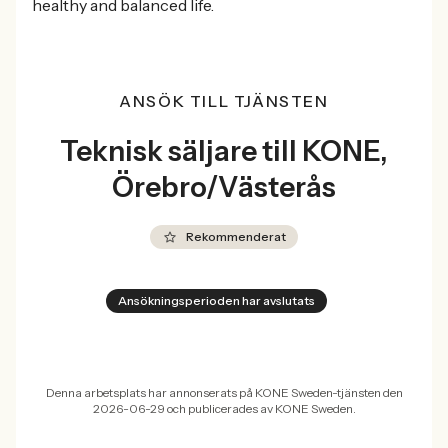
healthy and balanced life.
ANSÖK TILL TJÄNSTEN
Teknisk säljare till KONE,
Örebro/Västerås
Rekommenderat
Ansökningsperioden har avslutats
Denna arbetsplats har annonserats på KONE Sweden-tjänsten den
2026-06-29 och publicerades av KONE Sweden.