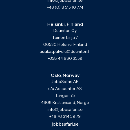
info@jobbsafari.se
+46 (0) 8 515 10 774
Helsinki, Finland
Duunitori Oy
Toinen Linja 7
00530 Helsinki, Finland
asiakaspalvelu@duunitori.fi
+358 44 980 3558
Oslo, Norway
JobbSafari AB
c/o Accountor AS
Tangen 75
4608 Kristiansand, Norge
info@jobbsafari.se
+46 70 314 59 79
jobbsafari.se