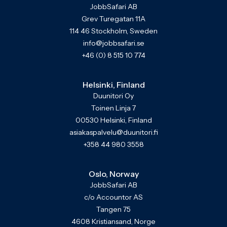
JobbSafari AB
Grev Turegatan 11A
114 46 Stockholm, Sweden
info@jobbsafari.se
+46 (0) 8 515 10 774
Helsinki, Finland
Duunitori Oy
Toinen Linja 7
00530 Helsinki, Finland
asiakaspalvelu@duunitori.fi
+358 44 980 3558
Oslo, Norway
JobbSafari AB
c/o Accountor AS
Tangen 75
4608 Kristiansand, Norge