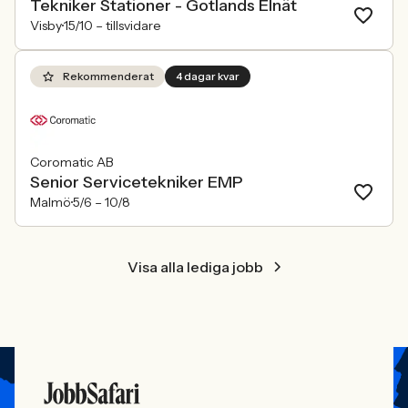
Tekniker Stationer - Gotlands Elnät
Visby
15/10 –
tillsvidare
Rekommenderat
4 dagar kvar
Coromatic AB
Senior Servicetekniker EMP
Malmö
5/6 –
10/8
Visa alla lediga jobb