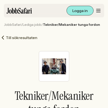
Logga in
JobbSafari
/
Lediga jobb
/
Tekniker/Mekaniker tunga fordon
Lediga jobb
Till sökresultaten
Arbetsliv och karriär
För arbetsgivare
Skapa annons
Sök med AI
Tekniker/Mekaniker
Ny här? Skapa konto