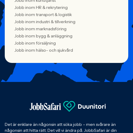
Jobb inom kundtjänst
Jobb inom HR & rekrytering
Jobb inom transport & logistik
Jobb inom industri & tillverkning
Jobb inom marknadsföring
Jobb inom bygg & anläggning
Jobb inom försäljning
Jobb inom hälso- och sjukvård
Det är enklare än någonsin att söka jobb – men svårare än
någonsin att hitta rätt. Det vill vi ändra på. JobbSafari är din