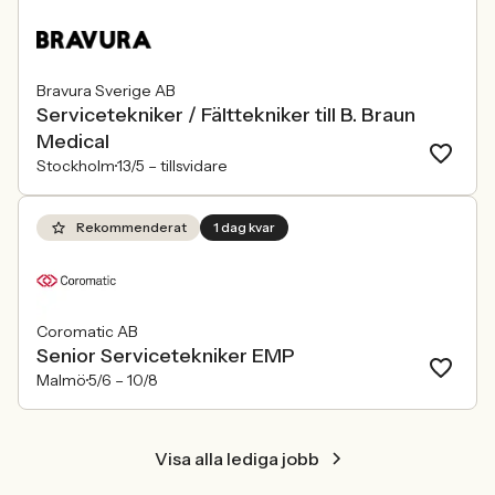
praktiken.
Bravura Sverige AB
Servicetekniker / Fälttekniker till B. Braun
Medical
Stockholm
13/5 –
tillsvidare
Rekommenderat
1 dag kvar
Coromatic AB
Senior Servicetekniker EMP
Malmö
5/6 –
10/8
Visa alla lediga jobb