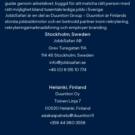
guide genom arbetslivet, byggd för att matcha rätt person med
rätt möjlighet bland tusentals lediga jobb i Sverige.
JobbSafari är en del av Duunitori Group – Duunitori är Finlands
största jobbsökmotor och en betrodd partner inom rekrytering,
rekryteringsmarknadsföring och employer branding.
Stockholm, Sweden
JobbSafari AB
Grev Turegatan 11A
114 46 Stockholm, Sweden
info@jobbsafari.se
+46 (0) 8 515 10 774
Helsinki, Finland
Duunitori Oy
Toinen Linja 7
00530 Helsinki, Finland
asiakaspalvelu@duunitori.fi
+358 44 980 3558