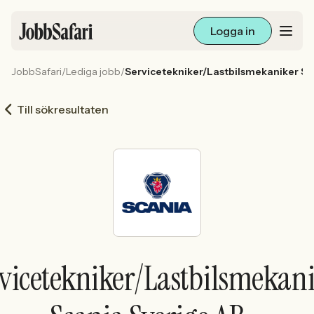
Logga in
JobbSafari
/
Lediga jobb
/
Servicetekniker/Lastbilsmekaniker Sc
Lediga jobb
Till sökresultaten
Arbetsliv och karriär
För arbetsgivare
Skapa annons
Sök med AI
vicetekniker/Lastbilsmekan
Ny här? Skapa konto