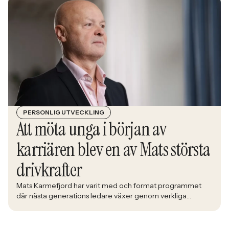
affärsrisk.
PERSONLIG UTVECKLING
Att möta unga i början av
karriären blev en av Mats största
drivkrafter
Mats Karmefjord har varit med och format programmet
där nästa generations ledare växer genom verkliga
utmaningar. När han möter deltagarna i Bolidens Graduate
Program ser han framtiden ta form framför sig. Med lång
erfarenhet av att utveckla ledare fick han uppdraget att