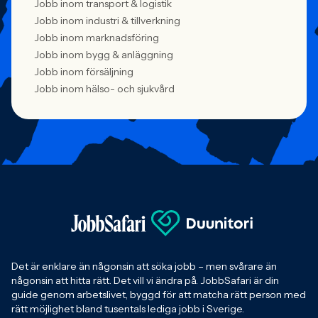
Jobb inom transport & logistik
Jobb inom industri & tillverkning
Jobb inom marknadsföring
Jobb inom bygg & anläggning
Jobb inom försäljning
Jobb inom hälso- och sjukvård
Det är enklare än någonsin att söka jobb – men svårare än
någonsin att hitta rätt. Det vill vi ändra på. JobbSafari är din
guide genom arbetslivet, byggd för att matcha rätt person med
rätt möjlighet bland tusentals lediga jobb i Sverige.