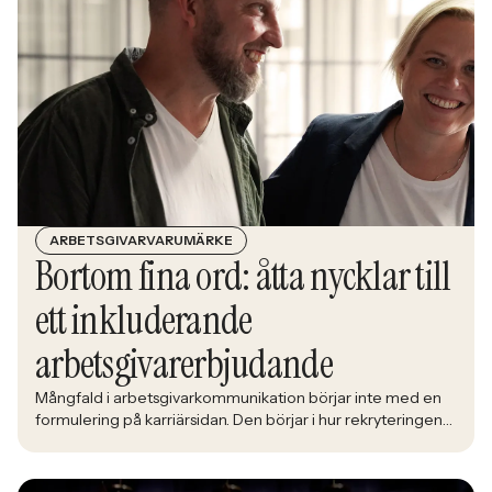
ARBETSGIVARVARUMÄRKE
Bortom fina ord: åtta nycklar till
ett inkluderande
arbetsgivarerbjudande
Mångfald i arbetsgivarkommunikation börjar inte med en
formulering på karriärsidan. Den börjar i hur rekryteringen
faktiskt fungerar: vem som får syn på jobbet, vem som
vågar söka och vilka meriter som räknas. När kandidater blir
mer medvetna, regelverken skärps och konkurrensen om