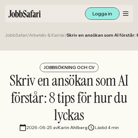
Logga in
JobbSafari
/
Arbetsliv & Karriär
/
Skriv en ansökan som AI förstår: 8
Lediga jobb
Arbetsliv och karriär
För arbetsgivare
JOBBSÖKNING OCH CV
Skriv en ansökan som AI
Skapa annons
förstår: 8 tips för hur du
Sök med AI
lyckas
Ny här? Skapa konto
2026-06-25
av
Karin Ahlberg
Lästid 4 min