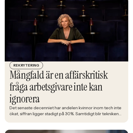
rätt kompetens förändras räcker det inte längre att säga
att alla är välkomna. Arbetsgivare behöver kunna visa vad
det betyder i praktiken.
REKRYTERING
Mångfald är en affärskritisk
fråga arbetsgivare inte kan
ignorera
Det senaste decenniet har andelen kvinnor inom tech inte
ökat, siffran ligger stadigt på 30%. Samtidigt blir tekniken
en allt större del av det samhälle alla ska leva i. Åsa
Johansen, direktör på nätverket Women in Tech, menar att
den låga andelen kvinnor inom branschen är en ren