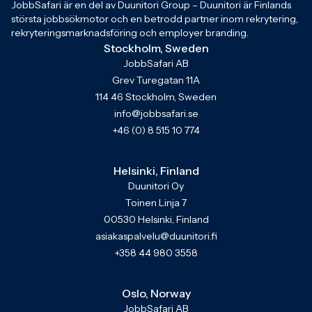
JobbSafari är en del av Duunitori Group – Duunitori är Finlands
största jobbsökmotor och en betrodd partner inom rekrytering,
rekryteringsmarknadsföring och employer branding.
Stockholm, Sweden
JobbSafari AB
Grev Turegatan 11A
114 46 Stockholm, Sweden
info@jobbsafari.se
+46 (0) 8 515 10 774
Helsinki, Finland
Duunitori Oy
Toinen Linja 7
00530 Helsinki, Finland
asiakaspalvelu@duunitori.fi
+358 44 980 3558
Oslo, Norway
JobbSafari AB