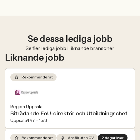
Se dessa lediga jobb
Se fler lediga jobb i liknande branscher
Liknande jobb
Rekommenderat
Region Uppsala
Biträdande FoU-direktör och Utbildningschef
Uppsala
17/7 –
15/8
Rekommenderat
Ansök utan CV
2 dagar kvar