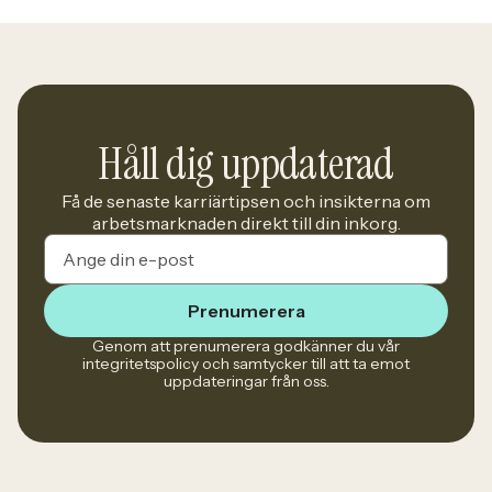
utveckla ett program där teori möter praktik och
deltagarna förbereds för yrkeslivet. – […]
Håll dig uppdaterad
Få de senaste karriärtipsen och insikterna om
arbetsmarknaden direkt till din inkorg.
Prenumerera
Genom att prenumerera godkänner du vår
integritetspolicy och samtycker till att ta emot
uppdateringar från oss.