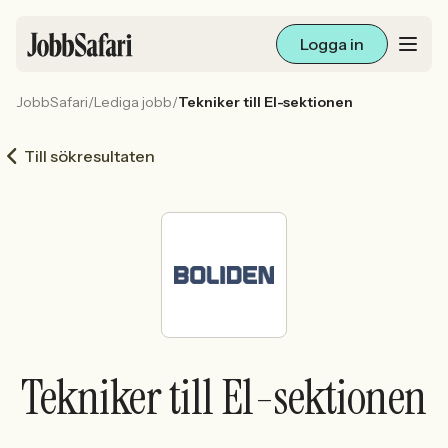
Logga in
JobbSafari
/
Lediga jobb
/
Tekniker till El-sektionen
Lediga jobb
Till sökresultaten
Arbetsliv och karriär
För arbetsgivare
Skapa annons
Sök med AI
Tekniker till El-sektionen
Ny här? Skapa konto