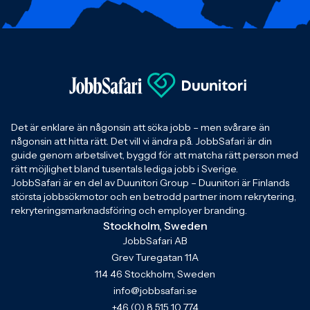
Det är enklare än någonsin att söka jobb – men svårare än
någonsin att hitta rätt. Det vill vi ändra på. JobbSafari är din
guide genom arbetslivet, byggd för att matcha rätt person med
rätt möjlighet bland tusentals lediga jobb i Sverige.
JobbSafari är en del av Duunitori Group – Duunitori är Finlands
största jobbsökmotor och en betrodd partner inom rekrytering,
rekryteringsmarknadsföring och employer branding.
Stockholm, Sweden
JobbSafari AB
Grev Turegatan 11A
114 46 Stockholm, Sweden
info@jobbsafari.se
+46 (0) 8 515 10 774