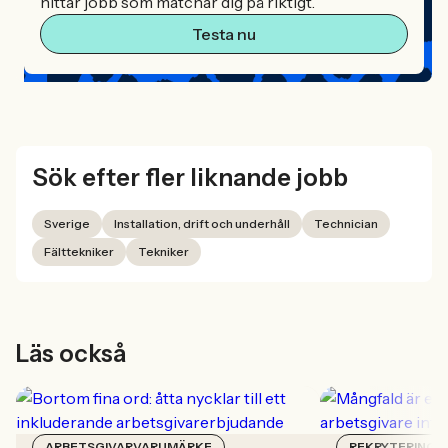
hittar jobb som matchar dig på riktigt.
Testa nu
Sök efter fler liknande jobb
Sverige
Installation, drift och underhåll
Technician
Fälttekniker
Tekniker
Läs också
ARBETSGIVARVARUMÄRKE
REKRYTERING