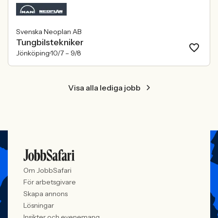
Svenska Neoplan AB
Tungbilstekniker
Jönköping
10/7 –
9/8
Visa alla lediga jobb
Om JobbSafari
För arbetsgivare
Skapa annons
Lösningar
Insikter och evenemang