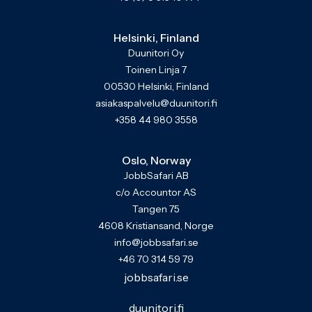
Helsinki, Finland
Duunitori Oy
Toinen Linja 7
00530 Helsinki, Finland
asiakaspalvelu@duunitori.fi
+358 44 980 3558
Oslo, Norway
JobbSafari AB
c/o Accountor AS
Tangen 75
4608 Kristiansand, Norge
info@jobbsafari.se
+46 70 314 59 79
jobbsafari.se
duunitori.fi