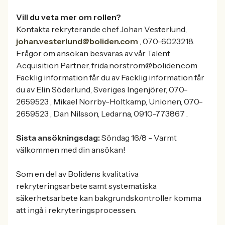
Vill du veta mer om rollen?
Kontakta rekryterande chef Johan Vesterlund,
johan.vesterlund@boliden.com
, 070-6023218.
Frågor om ansökan besvaras av vår Talent
Acquisition Partner, frida.norstrom@boliden.com
Facklig information får du av Facklig information får
du av Elin Söderlund, Sveriges Ingenjörer, 070-
2659523 , Mikael Norrby-Holtkamp, Unionen, 070-
2659523 , Dan Nilsson, Ledarna, 0910-773867 .
Sista ansökningsdag:
Söndag 16/8 - Varmt
välkommen med din ansökan!
Som en del av Bolidens kvalitativa
rekryteringsarbete samt systematiska
säkerhetsarbete kan bakgrundskontroller komma
att ingå i rekryteringsprocessen.