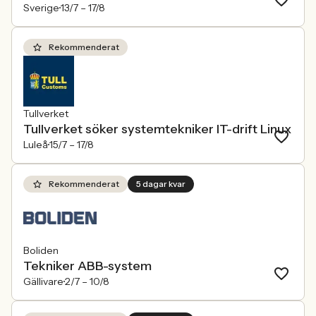
Sverige
13/7 –
17/8
Rekommenderat
Tullverket
Tullverket söker systemtekniker IT-drift Linux
Luleå
15/7 –
17/8
Rekommenderat
5 dagar kvar
Boliden
Tekniker ABB-system
Gällivare
2/7 –
10/8