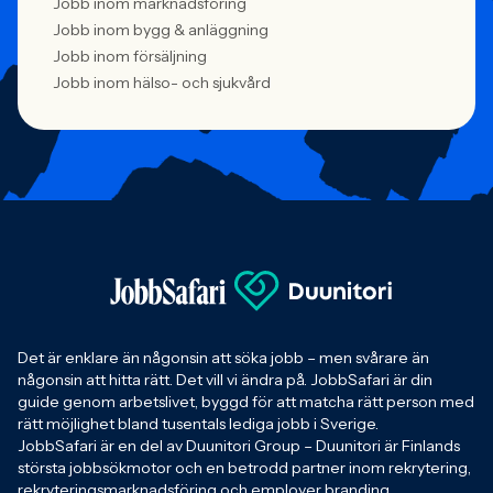
Jobb inom marknadsföring
Jobb inom bygg & anläggning
Jobb inom försäljning
Jobb inom hälso- och sjukvård
Det är enklare än någonsin att söka jobb – men svårare än
någonsin att hitta rätt. Det vill vi ändra på. JobbSafari är din
guide genom arbetslivet, byggd för att matcha rätt person med
rätt möjlighet bland tusentals lediga jobb i Sverige.
JobbSafari är en del av Duunitori Group – Duunitori är Finlands
största jobbsökmotor och en betrodd partner inom rekrytering,
rekryteringsmarknadsföring och employer branding.