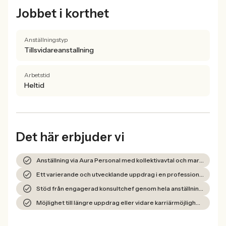
Jobbet i korthet
Anställningstyp
Tillsvidareanstallning
Arbetstid
Heltid
Det här erbjuder vi
Anställning via Aura Personal med kollektivavtal och marknadsmässig lön
Ett varierande och utvecklande uppdrag i en professionell miljö
Stöd från engagerad konsultchef genom hela anställningen
Möjlighet till längre uppdrag eller vidare karriärmöjligheter