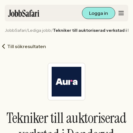
Logga in
JobbSafari
/
Lediga jobb
/
Tekniker till auktoriserad verkstad i 
Lediga jobb
Till sökresultaten
Arbetsliv och karriär
För arbetsgivare
Skapa annons
Sök med AI
Tekniker till auktoriserad
Ny här? Skapa konto