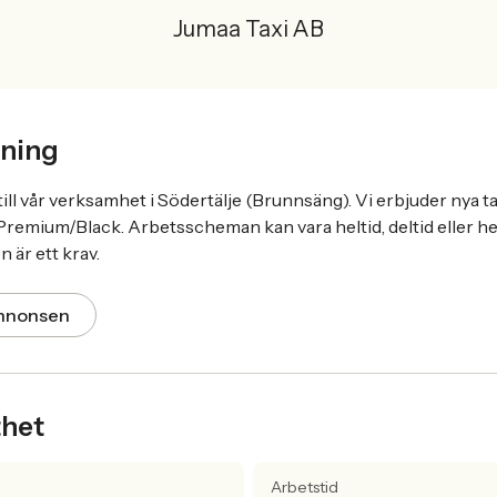
Jumaa Taxi AB
ning
till vår verksamhet i Södertälje (Brunnsäng). Vi erbjuder nya tax
emium/Black. Arbetsscheman kan vara heltid, deltid eller he
n är ett krav.
annonsen
thet
Arbetstid