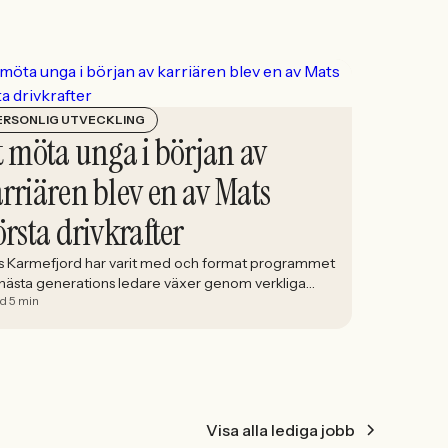
ERSONLIG UTVECKLING
t möta unga i början av
rriären blev en av Mats
örsta drivkrafter
s Karmefjord har varit med och format programmet
 nästa generations ledare växer genom verkliga
id 5 min
aningar. När han möter deltagarna i Bolidens
duate Program ser han framtiden ta form framför
 Med lång erfarenhet av att utveckla ledare fick han
draget att utveckla ett program där teori möter
tik och deltagarna förbereds för yrkeslivet. –
llip;]
Visa alla lediga jobb