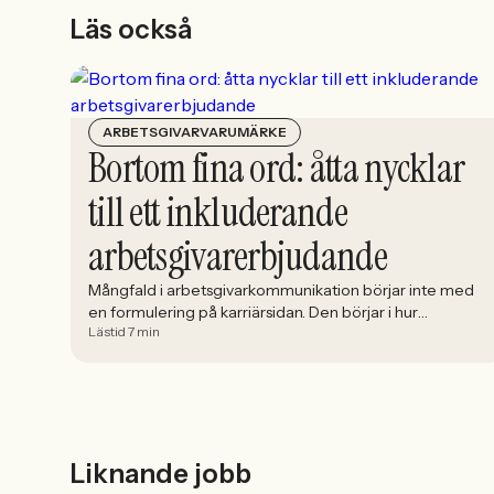
Läs också
ARBETSGIVARVARUMÄRKE
Bortom fina ord: åtta nycklar
till ett inkluderande
arbetsgivarerbjudande
Mångfald i arbetsgivarkommunikation börjar inte med
en formulering på karriärsidan. Den börjar i hur
Lästid 7 min
rekryteringen faktiskt fungerar: vem som får syn på
jobbet, vem som vågar söka och vilka meriter som
räknas. När kandidater blir mer medvetna, regelverken
skärps och konkurrensen om rätt kompetens förändras
räcker det inte längre att säga att alla är välkomna.
Arbetsgivare behöver kunna visa vad det betyder i
praktiken.
Liknande jobb