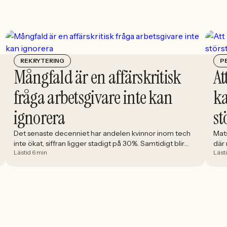
REKRYTERING
P
Mångfald är en affärskritisk
At
fråga arbetsgivare inte kan
ka
ignorera
st
Det senaste decenniet har andelen kvinnor inom tech
Mat
inte ökat, siffran ligger stadigt på 30%. Samtidigt blir
där
Lästid 6 min
Läst
tekniken en allt större del av det samhälle alla ska leva i.
utm
Åsa Johansen, direktör på nätverket Women in Tech,
Gra
menar att den låga andelen kvinnor inom branschen är
sig.
en ren affärsrisk.
upp
prak
[&he