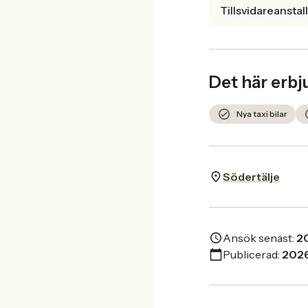
Tillsvidareanstal
Det här erbj
Nya taxi bilar
Södertälje
Ansök senast:
2
Publicerad:
202