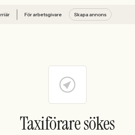
rriär
För arbetsgivare
Skapa annons
Taxiförare sökes