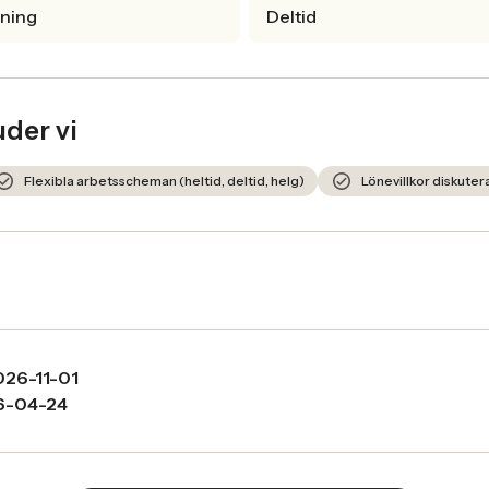
lning
Deltid
uder vi
Flexibla arbetsscheman (heltid, deltid, helg)
Lönevillkor diskutera
026-11-01
6-04-24