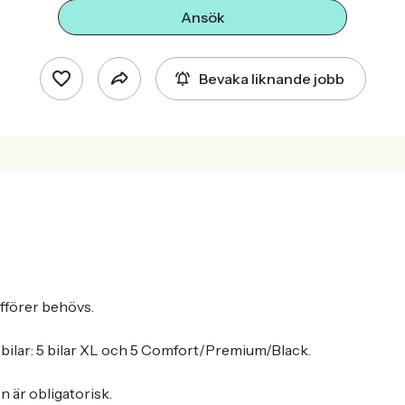
Ansök
Bevaka liknande jobb
fförer behövs.
i bilar: 5 bilar XL och 5 Comfort/Premium/Black.
n är obligatorisk.