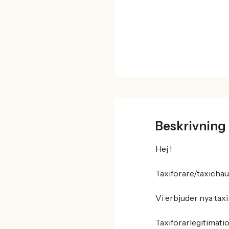
Beskrivning
Hej !
Taxiförare/taxichau
Vi erbjuder nya tax
Taxiförarlegitimatio