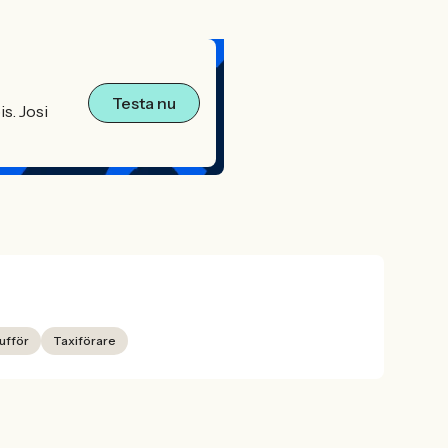
Testa nu
s. Josi
ufför
Taxiförare