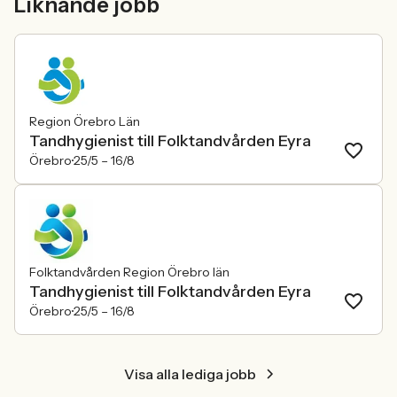
Liknande jobb
konkurrensen om rätt kompetens
ren affärsrisk.
förändras räcker det inte längre att säga
att alla är välkomna. Arbetsgivare
behöver kunna visa vad det betyder i
praktiken.
Region Örebro Län
Tandhygienist till Folktandvården Eyra
Örebro
25/5 –
16/8
Folktandvården Region Örebro län
Tandhygienist till Folktandvården Eyra
Örebro
25/5 –
16/8
Visa alla lediga jobb