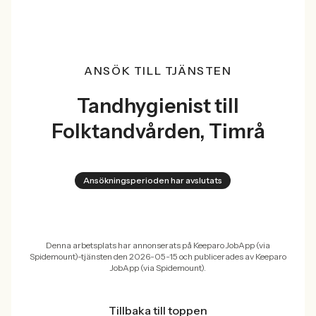
ANSÖK TILL TJÄNSTEN
Tandhygienist till
Folktandvården, Timrå
Ansökningsperioden har avslutats
Denna arbetsplats har annonserats på Keeparo JobApp (via
Spidemount)-tjänsten den 2026-05-15 och publicerades av Keeparo
JobApp (via Spidemount).
Tillbaka till toppen