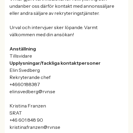
undanber oss därför kontakt med annonssäljare
eller andra säljare av rekryteringstjänster.
Urval och intervjuer sker löpande. Varmt
välkommen med din ansökan!
Anställning
Tillsvidare
Upplysningar/fackliga kontaktpersoner
Elin Svedberg
Rekryterande chef
+4660188387
elin.svedberg@rvn.se
Kristina Franzen
SRAT
+46 601 848 90
kristina.franzen@rvn.se