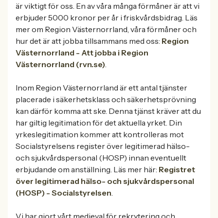
är viktigt för oss. En av våra många förmåner är att vi
erbjuder 5000 kronor per år i friskvårdsbidrag. Läs
mer om Region Västernorrland, våra förmåner och
hur det är att jobba tillsammans med oss:
Region
Västernorrland - Att jobba i Region
Västernorrland (rvn.se)
.
Inom Region Västernorrland är ett antal tjänster
placerade i säkerhetsklass och säkerhetsprövning
kan därför komma att ske. Denna tjänst kräver att du
har giltig legitimation för det aktuella yrket. Din
yrkeslegitimation kommer att kontrolleras mot
Socialstyrelsens register över legitimerad hälso-
och sjukvårdspersonal (HOSP) innan eventuellt
erbjudande om anställning. Läs mer här:
Registret
över legitimerad hälso- och sjukvårdspersonal
(HOSP) - Socialstyrelsen
.
Vi har gjort vårt medieval för rekrytering och