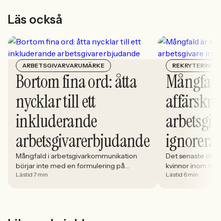
Läs också
ARBETSGIVARVARUMÄRKE
REKRYTERING
Bortom fina ord: åtta
Mångfald
nycklar till ett
affärskrit
inkluderande
arbetsgiv
arbetsgivarerbjudande
ignorera
Mångfald i arbetsgivarkommunikation
Det senaste dece
börjar inte med en formulering på
kvinnor inom tech 
Lästid 7 min
Lästid 6 min
karriärsidan. Den börjar i hur rekryteringen
stadigt på 30%. S
faktiskt fungerar: vem som får syn på
allt större del av
jobbet, vem som vågar söka och vilka
i. Åsa Johansen, 
meriter som räknas. När kandidater blir
Women in Tech, 
mer medvetna, regelverken skärps och
andelen kvinnor 