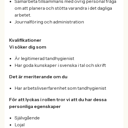
Samarbeta tillsammans med övrig personal fråga
om att planera och stötta varandra i det dagliga
arbetet.
Journalföring och administration
Kvalifikationer
Vi söker dig som
Är legitimerad tandhygienist
Har goda kunskaper i svenska i tal och skrift
Det är meriterande om du
Har arbetslivserfarenhet som tandhygienist
För att lyckas i rollen tror vi att du har dessa
personliga egenskaper
Självgående
Lojal