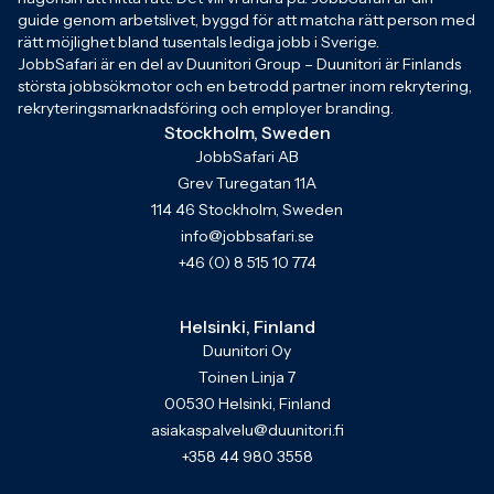
guide genom arbetslivet, byggd för att matcha rätt person med
rätt möjlighet bland tusentals lediga jobb i Sverige.
JobbSafari är en del av Duunitori Group – Duunitori är Finlands
största jobbsökmotor och en betrodd partner inom rekrytering,
rekryteringsmarknadsföring och employer branding.
Stockholm, Sweden
JobbSafari AB
Grev Turegatan 11A
114 46 Stockholm, Sweden
info@jobbsafari.se
+46 (0) 8 515 10 774
Helsinki, Finland
Duunitori Oy
Toinen Linja 7
00530 Helsinki, Finland
asiakaspalvelu@duunitori.fi
+358 44 980 3558