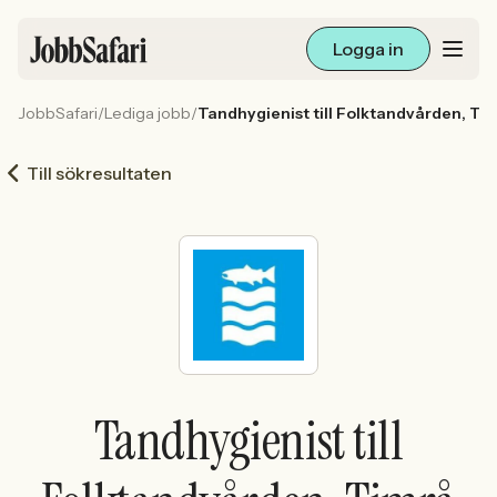
Logga in
JobbSafari
/
Lediga jobb
/
Tandhygienist till Folktandvården, Ti
Lediga jobb
Till sökresultaten
Arbetsliv och karriär
För arbetsgivare
Skapa annons
Sök med AI
Tandhygienist till
Ny här? Skapa konto