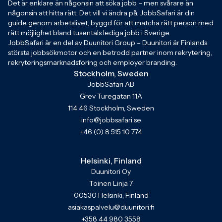
Det är enklare än någonsin att söka jobb – men svårare än
någonsin att hitta rätt. Det vill vi ändra på. JobbSafari är din
guide genom arbetslivet, byggd för att matcha rätt person med
rätt möjlighet bland tusentals lediga jobb i Sverige.
JobbSafari är en del av Duunitori Group – Duunitori är Finlands
största jobbsökmotor och en betrodd partner inom rekrytering,
rekryteringsmarknadsföring och employer branding.
Stockholm, Sweden
JobbSafari AB
Grev Turegatan 11A
114 46 Stockholm, Sweden
info@jobbsafari.se
+46 (0) 8 515 10 774
Helsinki, Finland
Duunitori Oy
Toinen Linja 7
00530 Helsinki, Finland
asiakaspalvelu@duunitori.fi
+358 44 980 3558