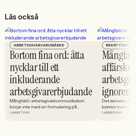
Läs också
ARBETSGIVARVARUMÄRKE
REKRYTERING
Bortom fina ord: åtta
Mångfald
nycklar till ett
affärskrit
inkluderande
arbetsgiv
arbetsgivarerbjudande
ignorera
Mångfald i arbetsgivarkommunikation
Det senaste dece
börjar inte med en formulering på
kvinnor inom tech 
Lästid 7 min
Lästid 6 min
karriärsidan. Den börjar i hur rekryteringen
stadigt på 30%. S
faktiskt fungerar: vem som får syn på
allt större del av
jobbet, vem som vågar söka och vilka
i. Åsa Johansen, 
meriter som räknas. När kandidater blir
Women in Tech, 