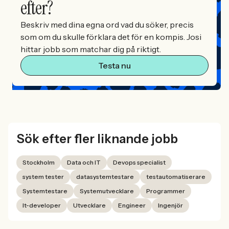
efter?
Beskriv med dina egna ord vad du söker, precis
som om du skulle förklara det för en kompis. Josi
hittar jobb som matchar dig på riktigt.
Testa nu
Sök efter fler liknande jobb
Stockholm
Data och IT
Devops specialist
system tester
datasystemtestare
testautomatiserare
Systemtestare
Systemutvecklare
Programmer
It-developer
Utvecklare
Engineer
Ingenjör