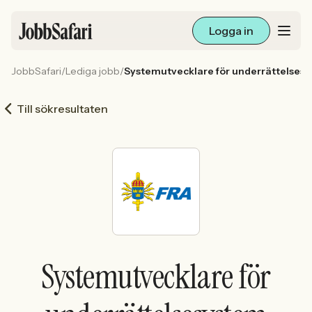
Logga in
JobbSafari
/
Lediga jobb
/
Systemutvecklare för underrättelses
Lediga jobb
Till sökresultaten
Arbetsliv och karriär
För arbetsgivare
Skapa annons
Sök med AI
Systemutvecklare för
Ny här? Skapa konto