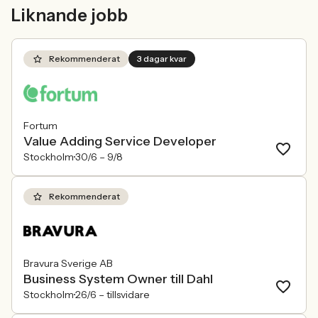
mer medvetna, regelverken skärps och
andelen kvinnor 
Liknande jobb
konkurrensen om rätt kompetens
ren affärsrisk.
förändras räcker det inte längre att säga
att alla är välkomna. Arbetsgivare
behöver kunna visa vad det betyder i
Rekommenderat
3 dagar kvar
praktiken.
Fortum
Value Adding Service Developer
Stockholm
30/6 –
9/8
Rekommenderat
Bravura Sverige AB
Business System Owner till Dahl
Stockholm
26/6 –
tillsvidare