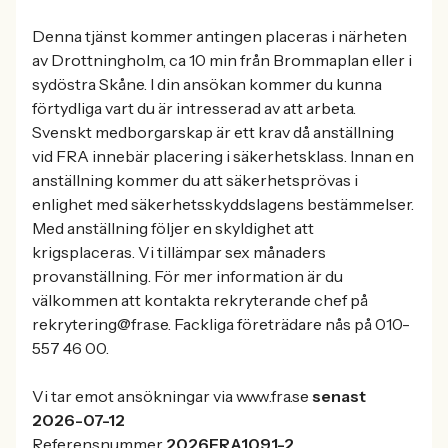
Denna tjänst kommer antingen placeras i närheten
av Drottningholm, ca 10 min från Brommaplan eller i
sydöstra Skåne. I din ansökan kommer du kunna
förtydliga vart du är intresserad av att arbeta.
Svenskt medborgarskap är ett krav då anställning
vid FRA innebär placering i säkerhetsklass. Innan en
anställning kommer du att säkerhetsprövas i
enlighet med säkerhetsskyddslagens bestämmelser.
Med anställning följer en skyldighet att
krigsplaceras. Vi tillämpar sex månaders
provanställning. För mer information är du
välkommen att kontakta rekryterande chef på
rekrytering@fra.se. Fackliga företrädare nås på 010-
557 46 00.
Vi tar emot ansökningar via www.fra.se
senast
2026-07-12
Referensnummer
2026FRA1091-2