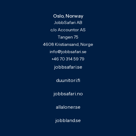
Oslo, Norway
JobbSafari AB
c/o Accountor AS
Tangen 75
4608 Kristiansand, Norge
info@jobbsafari.se
+46 70 314 59 79
jobbsafari.se
duunitori.fi
jobbsafari.no
allaloner.se
jobbland.se