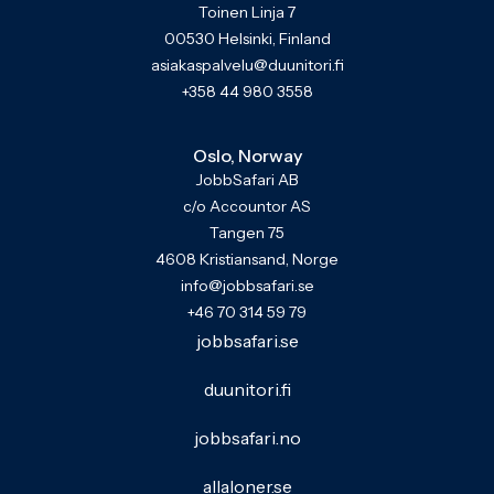
Toinen Linja 7
00530 Helsinki, Finland
asiakaspalvelu@duunitori.fi
+358 44 980 3558
Oslo, Norway
JobbSafari AB
c/o Accountor AS
Tangen 75
4608 Kristiansand, Norge
info@jobbsafari.se
+46 70 314 59 79
jobbsafari.se
duunitori.fi
jobbsafari.no
allaloner.se