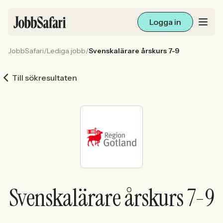
Logga in
JobbSafari
/
Lediga jobb
/
Svenskalärare årskurs 7-9
Lediga jobb
Till sökresultaten
Arbetsliv och karriär
För arbetsgivare
Skapa annons
Sök med AI
Svenskalärare årskurs 7-9
Ny här? Skapa konto