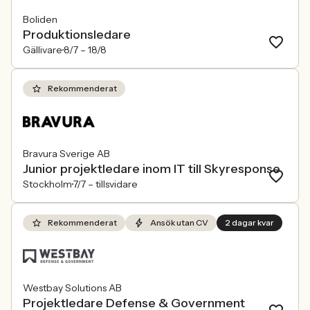
Boliden
Produktionsledare
Gällivare
8/7 –
18/8
Rekommenderat
Bravura Sverige AB
Junior projektledare inom IT till Skyresponse
Stockholm
7/7 –
tillsvidare
Rekommenderat
Ansök utan CV
2 dagar kvar
Westbay Solutions AB
Projektledare Defense & Government