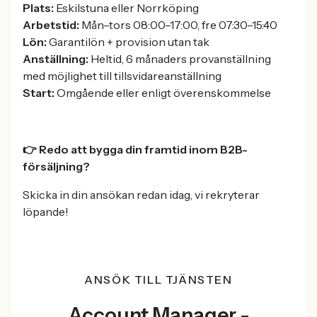
Plats:
Eskilstuna eller Norrköping
Arbetstid:
Mån–tors 08:00–17:00, fre 07:30–15:40
Lön:
Garantilön + provision utan tak
Anställning:
Heltid, 6 månaders provanställning
med möjlighet till tillsvidareanställning
Start:
Omgående eller enligt överenskommelse
👉 Redo att bygga din framtid inom B2B-
försäljning?
Skicka in din ansökan redan idag, vi rekryterar
löpande!
ANSÖK TILL TJÄNSTEN
Account Manager -