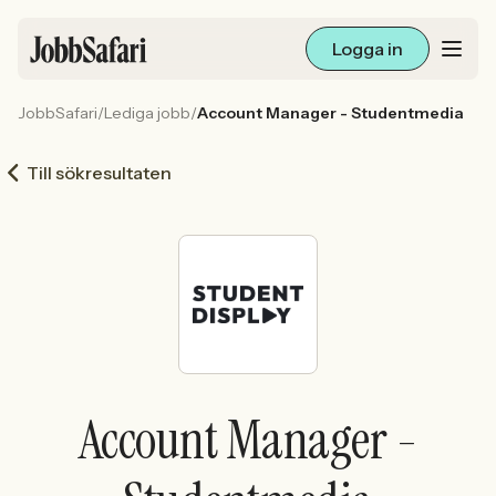
Logga in
JobbSafari
/
Lediga jobb
/
Account Manager - Studentmedia
Lediga jobb
Till sökresultaten
Arbetsliv och karriär
För arbetsgivare
Skapa annons
Sök med AI
Account Manager -
Ny här? Skapa konto