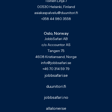
Toinen Linja 7
00530 Helsinki, Finland
asiakaspalvelu@duunitori.fi
+358 44 980 3558
Oslo, Norway
JobbSafari AB
c/o Accountor AS
Tangen 75
4608 Kristiansand, Norge
info@jobbsafari.se
+46 70 314 59 79
jobbsafari.se
duunitori.fi
jobbsafari.no
allaloner.se