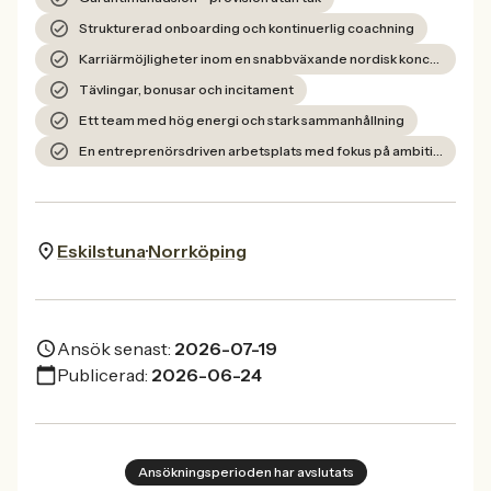
Strukturerad onboarding och kontinuerlig coachning
Karriärmöjligheter inom en snabbväxande nordisk koncern
Tävlingar, bonusar och incitament
Ett team med hög energi och stark sammanhållning
En entreprenörsdriven arbetsplats med fokus på ambition och utveckling
Eskilstuna
Norrköping
Ansök senast:
2026-07-19
Publicerad:
2026-06-24
Ansökningsperioden har avslutats