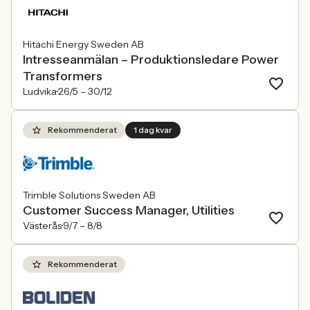
Hitachi Energy Sweden AB
Intresseanmälan – Produktionsledare Power
Transformers
Ludvika
26/5 –
30/12
Rekommenderat
1 dag kvar
Trimble Solutions Sweden AB
Customer Success Manager, Utilities
Västerås
9/7 –
8/8
Rekommenderat