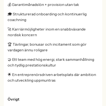
💰 Garantimånadslön + provision utan tak
🎓 Strukturerad onboarding och kontinuerlig
coachning
🚀 Karriärmöjligheter inom en snabbväxande
nordisk koncern
🏆 Tävlingar, bonusar och incitament som gör
vardagen ännu roligare
🤝 Ett team med hög energi, stark sammanhållning
och tydlig prestationskultur
🌟 En entreprenörsdriven arbetsplats där ambition
och utveckling uppmuntras
Övrigt