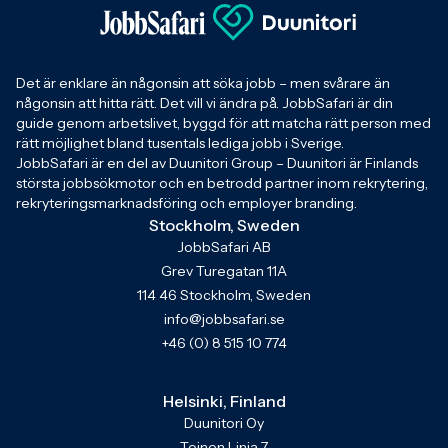
Det är enklare än någonsin att söka jobb – men svårare än
någonsin att hitta rätt. Det vill vi ändra på. JobbSafari är din
guide genom arbetslivet, byggd för att matcha rätt person med
rätt möjlighet bland tusentals lediga jobb i Sverige.
JobbSafari är en del av Duunitori Group – Duunitori är Finlands
största jobbsökmotor och en betrodd partner inom rekrytering,
rekryteringsmarknadsföring och employer branding.
Stockholm, Sweden
JobbSafari AB
Grev Turegatan 11A
114 46 Stockholm, Sweden
info@jobbsafari.se
+46 (0) 8 515 10 774
Helsinki, Finland
Duunitori Oy
Toinen Linja 7