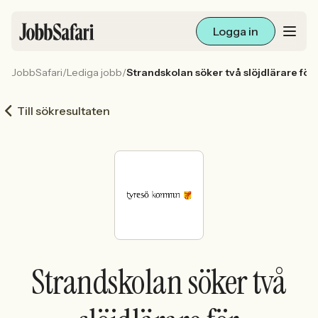
Logga in
JobbSafari
/
Lediga jobb
/
Strandskolan söker två slöjdlärare för
Lediga jobb
Till sökresultaten
Arbetsliv och karriär
För arbetsgivare
Skapa annons
Sök med AI
Strandskolan söker två
Ny här? Skapa konto