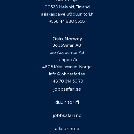
00530 Helsinki, Finland
asiakaspalvelu@duunitori.fi
+358 44 980 3558
Oslo, Norway
JobbSafari AB
c/o Accountor AS
Tangen 75
4608 Kristiansand, Norge
info@jobbsafari.se
+46 70 314 59 79
jobbsafari.se
duunitori.fi
jobbsafari.no
allaloner.se