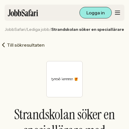
Logga in
JobbSafari
/
Lediga jobb
/
Strandskolan söker en speciallärare m
Lediga jobb
Till sökresultaten
Arbetsliv och karriär
För arbetsgivare
Skapa annons
Sök med AI
Strandskolan söker en
Ny här? Skapa konto