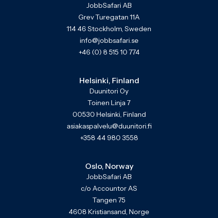
JobbSafari AB
Grev Turegatan 11A
114 46 Stockholm, Sweden
info@jobbsafari.se
+46 (0) 8 515 10 774
Helsinki, Finland
Duunitori Oy
Toinen Linja 7
00530 Helsinki, Finland
asiakaspalvelu@duunitori.fi
+358 44 980 3558
Oslo, Norway
JobbSafari AB
c/o Accountor AS
Tangen 75
4608 Kristiansand, Norge