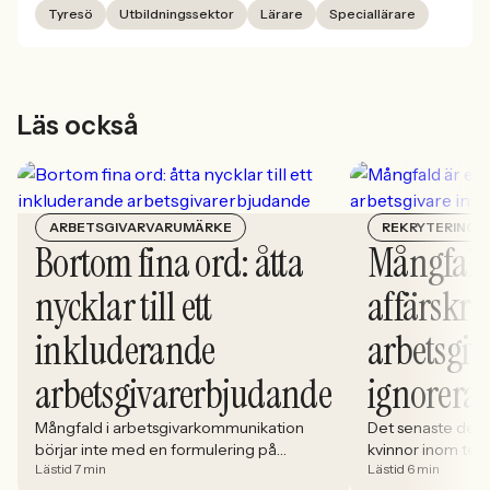
Tyresö
Utbildningssektor
Lärare
Speciallärare
Läs också
ARBETSGIVARVARUMÄRKE
REKRYTERING
Bortom fina ord: åtta
Mångfald
nycklar till ett
affärskrit
inkluderande
arbetsgiv
arbetsgivarerbjudande
ignorera
Mångfald i arbetsgivarkommunikation
Det senaste dece
börjar inte med en formulering på
kvinnor inom tech 
Lästid 7 min
Lästid 6 min
karriärsidan. Den börjar i hur rekryteringen
stadigt på 30%. S