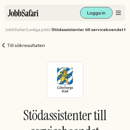
Logga in
JobbSafari
/
Lediga jobb
/
Stödassistenter till serviceboendet Kr
Lediga jobb
Till sökresultaten
Arbetsliv och karriär
För arbetsgivare
Skapa annons
Sök med AI
Stödassistenter till
Ny här? Skapa konto