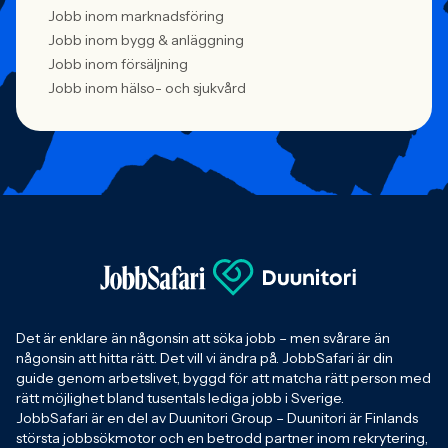
Jobb inom marknadsföring
Jobb inom bygg & anläggning
Jobb inom försäljning
Jobb inom hälso- och sjukvård
Det är enklare än någonsin att söka jobb – men svårare än
någonsin att hitta rätt. Det vill vi ändra på. JobbSafari är din
guide genom arbetslivet, byggd för att matcha rätt person med
rätt möjlighet bland tusentals lediga jobb i Sverige.
JobbSafari är en del av Duunitori Group – Duunitori är Finlands
största jobbsökmotor och en betrodd partner inom rekrytering,