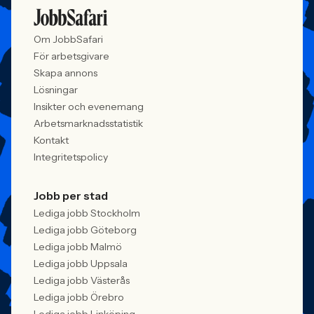
mer medvetna, regelverken skärps och
andelen kvinnor 
konkurrensen om rätt kompetens
ren affärsrisk.
Om JobbSafari
förändras räcker det inte längre att säga
att alla är välkomna. Arbetsgivare
För arbetsgivare
behöver kunna visa vad det betyder i
Skapa annons
praktiken.
Lösningar
Insikter och evenemang
Arbetsmarknadsstatistik
Kontakt
Integritetspolicy
Jobb per stad
Lediga jobb Stockholm
Lediga jobb Göteborg
Lediga jobb Malmö
Lediga jobb Uppsala
Lediga jobb Västerås
Lediga jobb Örebro