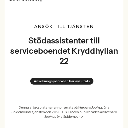
ANSÖK TILL TJÄNSTEN
Stödassistenter till
serviceboendet Kryddhyllan
22
Ansökningsperioden har avslutats
Denna arbetsplats har annonserats på Keeparo JobApp (via
Spidemount)-tjänsten den 2026-06-02 och publicerades av Keeparo
JobApp (via Spidemount).