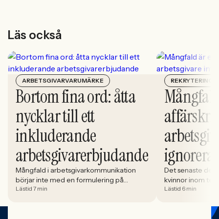
Läs också
ARBETSGIVARVARUMÄRKE
REKRYTERING
Bortom fina ord: åtta
Mångfald
nycklar till ett
affärskrit
inkluderande
arbetsgiv
arbetsgivarerbjudande
ignorera
Mångfald i arbetsgivarkommunikation
Det senaste dece
börjar inte med en formulering på
kvinnor inom tech 
Lästid 7 min
Lästid 6 min
karriärsidan. Den börjar i hur rekryteringen
stadigt på 30%. S
faktiskt fungerar: vem som får syn på
allt större del av
jobbet, vem som vågar söka och vilka
i. Åsa Johansen, 
meriter som räknas. När kandidater blir
Women in Tech, 