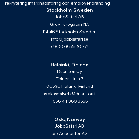
rekryteringsmarknadsföring och employer branding.
Stockholm, Sweden
JobbSafari AB
Grev Turegatan 11A
114 46 Stockholm, Sweden
info@jobbsafari.se
+46 (0) 8 515 10 774
Helsinki, Finland
Duunitori Oy
Toinen Linja 7
00530 Helsinki, Finland
asiakaspalvelu@duunitori.fi
+358 44 980 3558
Oslo, Norway
JobbSafari AB
c/o Accountor AS