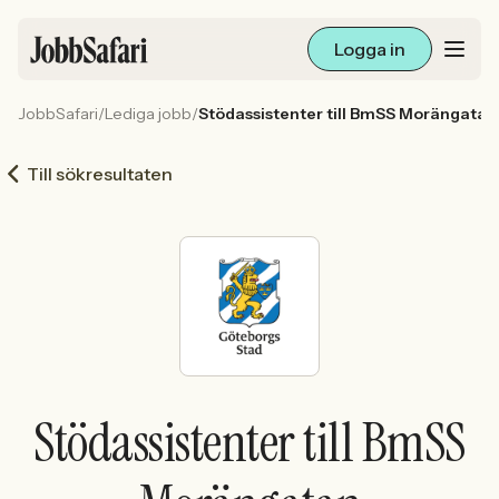
Logga in
JobbSafari
/
Lediga jobb
/
Stödassistenter till BmSS Morängatan
Lediga jobb
Till sökresultaten
Arbetsliv och karriär
För arbetsgivare
Skapa annons
Sök med AI
Stödassistenter till BmSS
Ny här? Skapa konto