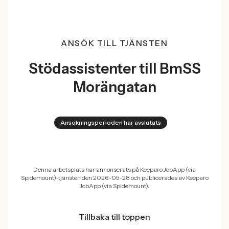
ANSÖK TILL TJÄNSTEN
Stödassistenter till BmSS
Morängatan
Ansökningsperioden har avslutats
Denna arbetsplats har annonserats på Keeparo JobApp (via
Spidemount)-tjänsten den 2026-05-28 och publicerades av Keeparo
JobApp (via Spidemount).
Tillbaka till toppen