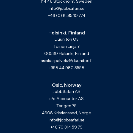
114 46 Stockholm, Sweden
info@jobbsafari.se
+46 (0) 8 515 10 774
Helsinki, Finland
Duunitori Oy
Toinen Linja 7
00530 Helsinki, Finland
asiakaspalvelu@duunitori.fi
+358 44 980 3558
Oslo, Norway
JobbSafari AB
c/o Accountor AS
Tangen 75
4608 Kristiansand, Norge
info@jobbsafari.se
+46 70 314 59 79