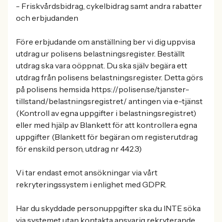
- Friskvårdsbidrag, cykelbidrag samt andra rabatter
och erbjudanden
Före erbjudande om anställning ber vi dig uppvisa
utdrag ur polisens belastningsregister. Beställt
utdrag ska vara oöppnat. Du ska själv begära ett
utdrag från polisens belastningsregister. Detta görs
på polisens hemsida https://polisen.se/tjanster-
tillstand/belastningsregistret/ antingen via e-tjänst
(Kontroll av egna uppgifter i belastningsregistret)
eller med hjälp av Blankett för att kontrollera egna
uppgifter (Blankett för begäran om registerutdrag
för enskild person, utdrag nr 442.3)
Vi tar endast emot ansökningar via vårt
rekryteringssystem i enlighet med GDPR.
Har du skyddade personuppgifter ska du INTE söka
via systemet utan kontakta ansvarig rekryterande