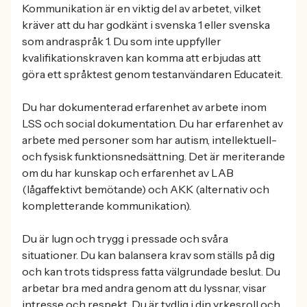
Kommunikation är en viktig del av arbetet, vilket
kräver att du har godkänt i svenska 1 eller svenska
som andraspråk 1. Du som inte uppfyller
kvalifikationskraven kan komma att erbjudas att
göra ett språktest genom testanvändaren Educateit.
Du har dokumenterad erfarenhet av arbete inom
LSS och social dokumentation. Du har erfarenhet av
arbete med personer som har autism, intellektuell-
och fysisk funktionsnedsättning. Det är meriterande
om du har kunskap och erfarenhet av LAB
(lågaffektivt bemötande) och AKK (alternativ och
kompletterande kommunikation).
Du är lugn och trygg i pressade och svåra
situationer. Du kan balansera krav som ställs på dig
och kan trots tidspress fatta välgrundade beslut. Du
arbetar bra med andra genom att du lyssnar, visar
intresse och respekt. Du är tydlig i din yrkesroll och