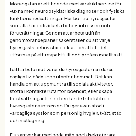
Morängatan är ett boende med särskild service för
vuxna med neuropsykiatriska diagnoser och fysiska
funktionsnedsättningar. Här bor tio hyresgäster
som alla har individuella behov, intressen och
förutsättningar. Genom att arbeta utifrån
genomförandeplaner säkerställer du att varje
hyresgästs behov står i fokus och att stödet
utformas på ett respektfullt och professionellt sätt.
I ditt arbete motiverar du hyresgästerna i deras
dagliga liv, både i och utanför hemmet. Det kan
handla om att uppmuntra till sociala aktiviteter,
stötta i kontakter utanför boendet, eller skapa
förutsättningar för en berikande fritid utifrån
hyresgästens intressen. Du ger även stöd i
vardagliga sysslor som personlig hygien, tvätt, städ
och matlagning.
Du samverkar med gode män, socialsekreterare,