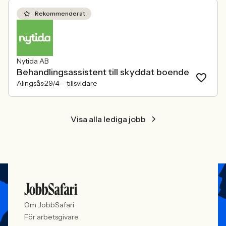
att alla är välkomna. Arbetsgivare
behöver kunna visa vad det betyder i
Rekommenderat
praktiken.
Nytida AB
Behandlingsassistent till skyddat boende
Alingsås
29/4 –
tillsvidare
Visa alla lediga jobb
Om JobbSafari
För arbetsgivare