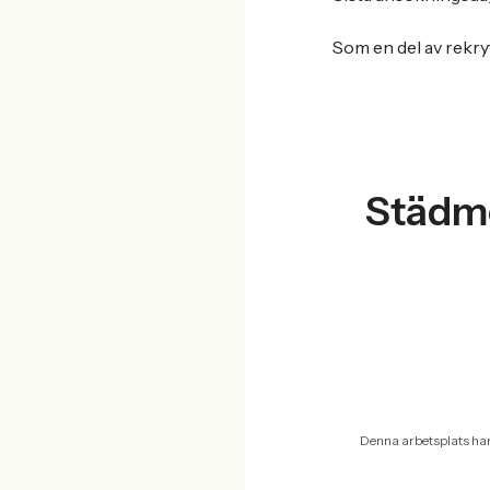
Som en del av rekr
Städme
Denna arbetsplats ha