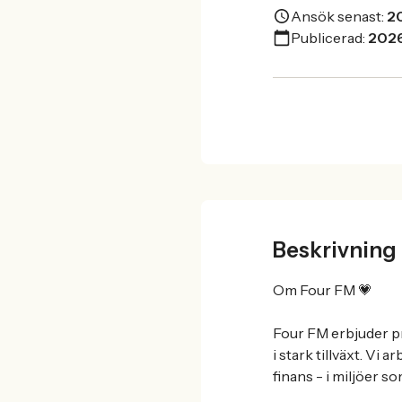
Ansök senast:
2
Publicerad:
202
Beskrivning
Om Four FM 💗
Four FM erbjuder p
i stark tillväxt. Vi
finans - i miljöer s