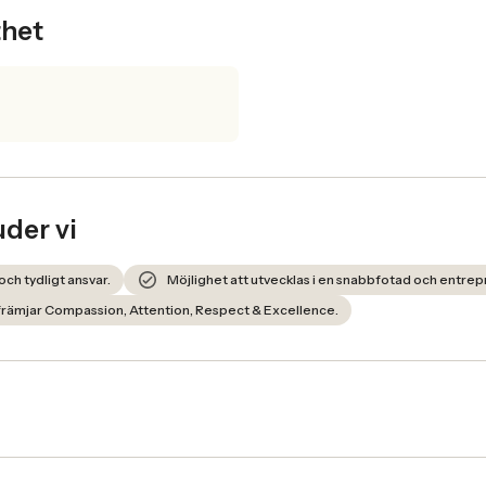
thet
uder vi
ch tydligt ansvar.
Möjlighet att utvecklas i en snabbfotad och entrep
rämjar Compassion, Attention, Respect & Excellence.