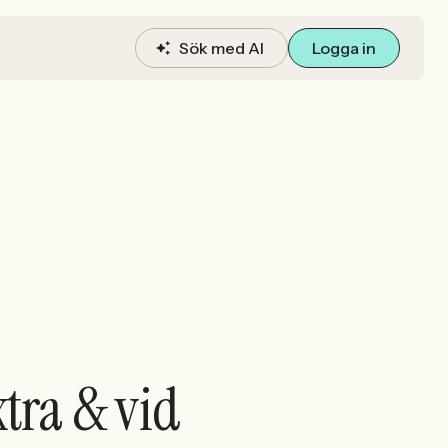
Sök med AI
Logga in
xtra & vid