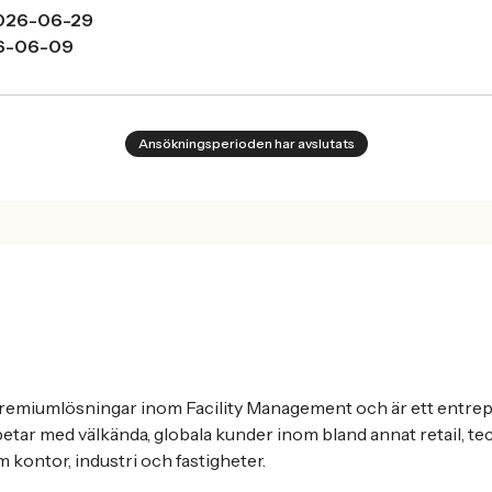
026-06-29
6-06-09
Ansökningsperioden har avslutats
remiumlösningar inom Facility Management och är ett entrep
 arbetar med välkända, globala kunder inom bland annat retail, te
om kontor, industri och fastigheter.