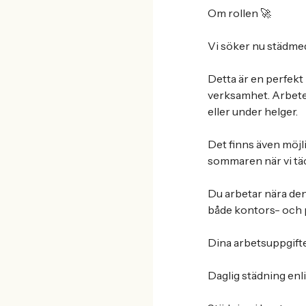
Om rollen 🚀
Vi söker nu städmeda
Detta är en perfekt 
verksamhet. Arbetet 
eller under helger.
Det finns även möj
sommaren när vi tä
Du arbetar nära den 
både kontors- och 
Dina arbetsuppgift
Daglig städning enli