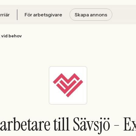
rriär
För arbetsgivare
Skapa annons
& vid behov
betare till Sävsjö - E