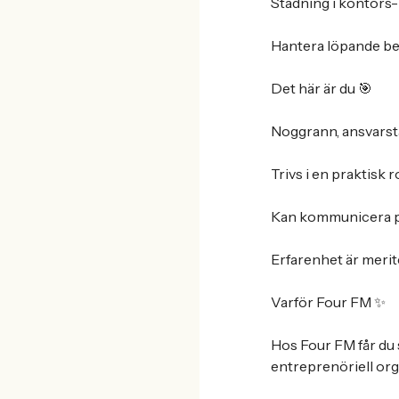
Städning i kontors- 
Hantera löpande beh
Det här är du 🎯
Noggrann, ansvarst
Trivs i en praktisk 
Kan kommunicera på
Erfarenhet är merit
Varför Four FM ✨
Hos Four FM får du 
entreprenöriell org