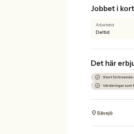
Jobbet i kor
Arbetstid
Deltid
Det här erbj
Stort förtroende o
Värderingar som f
Sävsjö