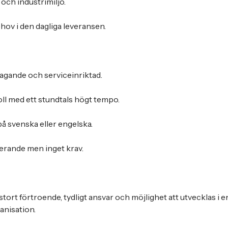
och industrimiljö.
ov i den dagliga leveransen.
agande och serviceinriktad.
roll med ett stundtals högt tempo.
 svenska eller engelska.
erande men inget krav.
stort förtroende, tydligt ansvar och möjlighet att utvecklas i
anisation.