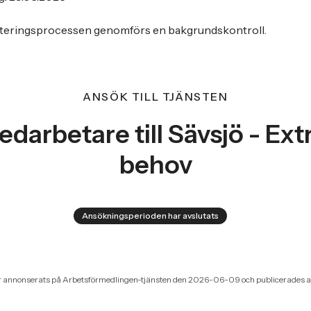
yteringsprocessen genomförs en bakgrundskontroll.
ANSÖK TILL TJÄNSTEN
darbetare till Sävsjö - Extr
behov
Ansökningsperioden har avslutats
r annonserats på Arbetsförmedlingen-tjänsten den 2026-06-09 och publicerades a