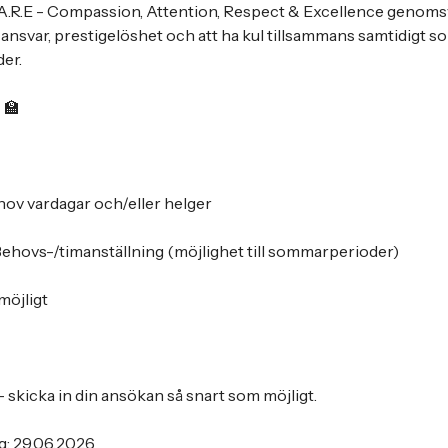
A.R.E - Compassion, Attention, Respect & Excellence genomsyra
 ansvar, prestigelöshet och att ha kul tillsammans samtidigt s
der.
‍🏫
hov vardagar och/eller helger
ehovs-/timanställning (möjlighet till sommarperioder)
möjligt
- skicka in din ansökan så snart som möjligt.
g: 29.06.2026