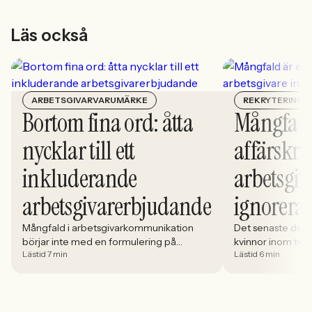
Läs också
ARBETSGIVARVARUMÄRKE
REKRYTERING
Bortom fina ord: åtta
Mångfald
nycklar till ett
affärskrit
inkluderande
arbetsgiv
arbetsgivarerbjudande
ignorera
Mångfald i arbetsgivarkommunikation
Det senaste dece
börjar inte med en formulering på
kvinnor inom tech 
Lästid 7 min
Lästid 6 min
karriärsidan. Den börjar i hur rekryteringen
stadigt på 30%. S
faktiskt fungerar: vem som får syn på
allt större del av
jobbet, vem som vågar söka och vilka
i. Åsa Johansen, 
meriter som räknas. När kandidater blir
Women in Tech, 
mer medvetna, regelverken skärps och
andelen kvinnor 