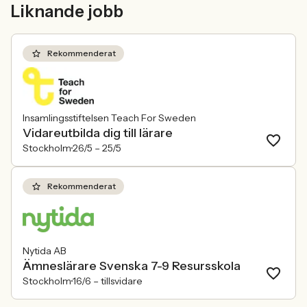
Liknande jobb
konkurrensen om rätt kompetens
ren affärsrisk.
förändras räcker det inte längre att säga
att alla är välkomna. Arbetsgivare
behöver kunna visa vad det betyder i
Rekommenderat
praktiken.
Insamlingsstiftelsen Teach For Sweden
Vidareutbilda dig till lärare
Stockholm
26/5 –
25/5
Rekommenderat
Nytida AB
Ämneslärare Svenska 7-9 Resursskola
Stockholm
16/6 –
tillsvidare