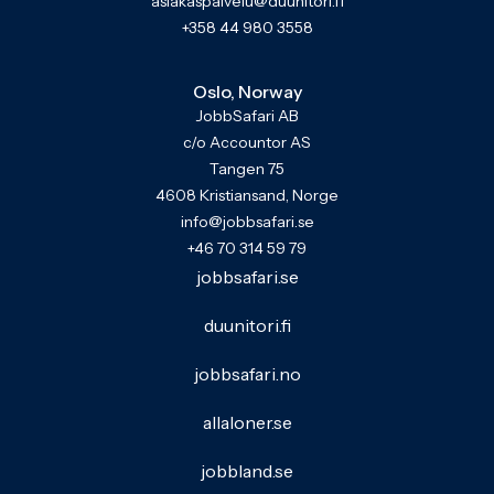
asiakaspalvelu@duunitori.fi
+358 44 980 3558
Oslo, Norway
JobbSafari AB
c/o Accountor AS
Tangen 75
4608 Kristiansand, Norge
info@jobbsafari.se
+46 70 314 59 79
jobbsafari.se
duunitori.fi
jobbsafari.no
allaloner.se
jobbland.se