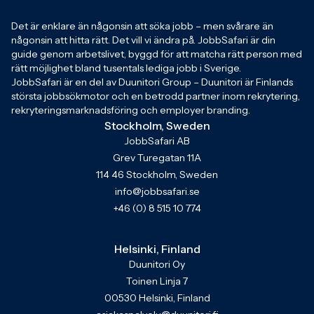
Det är enklare än någonsin att söka jobb – men svårare än
någonsin att hitta rätt. Det vill vi ändra på. JobbSafari är din
guide genom arbetslivet, byggd för att matcha rätt person med
rätt möjlighet bland tusentals lediga jobb i Sverige.
JobbSafari är en del av Duunitori Group – Duunitori är Finlands
största jobbsökmotor och en betrodd partner inom rekrytering,
rekryteringsmarknadsföring och employer branding.
Stockholm, Sweden
JobbSafari AB
Grev Turegatan 11A
114 46 Stockholm, Sweden
info@jobbsafari.se
+46 (0) 8 515 10 774
Helsinki, Finland
Duunitori Oy
Toinen Linja 7
00530 Helsinki, Finland