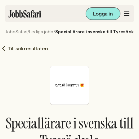
Logga in
JobbSafari
/
Lediga jobb
/
Speciallärare i svenska till Tyresö skol
Lediga jobb
Till sökresultaten
Arbetsliv och karriär
För arbetsgivare
Skapa annons
Sök med AI
Speciallärare i svenska till
Ny här? Skapa konto