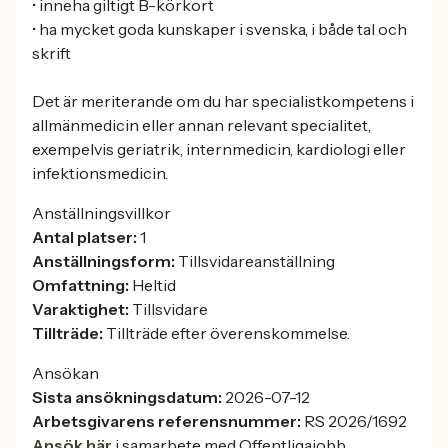
• inneha giltigt B-körkort
• ha mycket goda kunskaper i svenska, i både tal och
skrift
Det är meriterande om du har specialistkompetens i
allmänmedicin eller annan relevant specialitet,
exempelvis geriatrik, internmedicin, kardiologi eller
infektionsmedicin.
Anställningsvillkor
Antal platser:
1
Anställningsform:
Tillsvidareanställning
Omfattning:
Heltid
Varaktighet:
Tillsvidare
Tillträde:
Tillträde efter överenskommelse.
Ansökan
Sista ansökningsdatum:
2026-07-12
Arbetsgivarens referensnummer:
RS 2026/1692
Ansök här
i samarbete med Offentligajobb