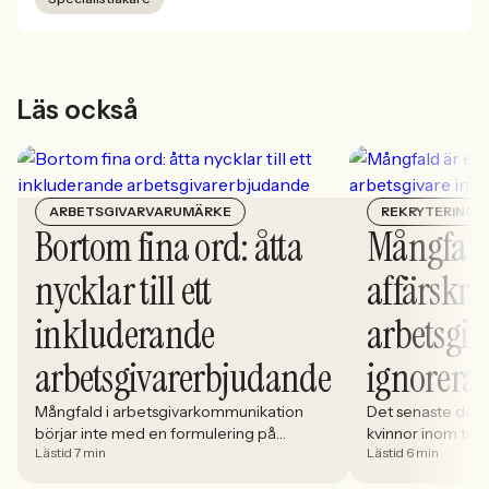
Läs också
ARBETSGIVARVARUMÄRKE
REKRYTERING
Bortom fina ord: åtta
Mångfald
nycklar till ett
affärskrit
inkluderande
arbetsgiv
arbetsgivarerbjudande
ignorera
Mångfald i arbetsgivarkommunikation
Det senaste dece
börjar inte med en formulering på
kvinnor inom tech 
Lästid 7 min
Lästid 6 min
karriärsidan. Den börjar i hur rekryteringen
stadigt på 30%. S
faktiskt fungerar: vem som får syn på
allt större del av