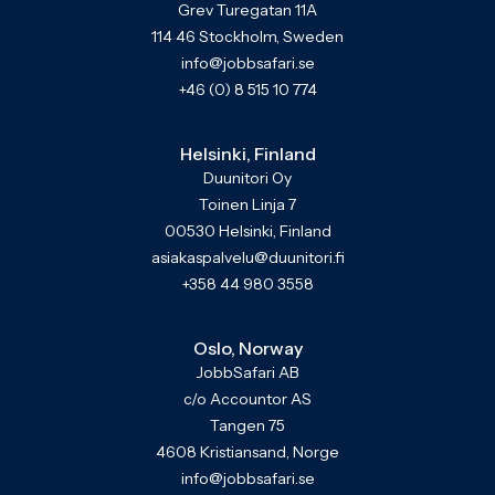
Grev Turegatan 11A
114 46 Stockholm, Sweden
info@jobbsafari.se
+46 (0) 8 515 10 774
Helsinki, Finland
Duunitori Oy
Toinen Linja 7
00530 Helsinki, Finland
asiakaspalvelu@duunitori.fi
+358 44 980 3558
Oslo, Norway
JobbSafari AB
c/o Accountor AS
Tangen 75
4608 Kristiansand, Norge
info@jobbsafari.se