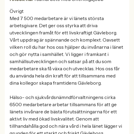
Övrigt
Med 7 500 medarbetare är vi länets största
arbetsgivare. Det ger oss styrka att driva
utvecklingen framåt för ett livskraftigt Gävleborg.
Vårt uppdrag är spännande och komplext. Oavsett
vilken roll du har hos oss hjälper du invånarna i länet
och gör nytta i samhället. Vi ligger i framkant i
samhällsutvecklingen och satsar på att du som
medarbetare ska få växa och utvecklas. Hos oss får
du använda hela din kraft för att tillsammans med
dina kollegor skapa framtidens Gävleborg.
Hälso- och sjukvårdsnämndförvaltningens cirka
6500 medarbetare arbetar tillsammans för att ge
länets invånare de bästa förutsättningarna för ett
aktivt liv med ökad livskvalitet. Genom att
tillhandahålla god och nära vård i hela länet lägger vi
grunden för ett starkt och friskt Gävleborg.