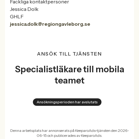
Fackliga kontaktpersoner
Jessica Dolk
GHLF
jessica.dolk@regiongavleborg.se
ANSÖK TILL TJÄNSTEN
Specialistläkare till mobila
teamet
Ansökningsperioden har avslutats
Denna arbetsplats har annonserats på KeeparoAds-tjänsten den 2026-
06-15 och publicerades av KeeparoAds.