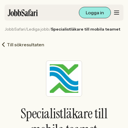
Logga in
JobbSafari
/
Lediga jobb
/
Specialistläkare till mobila teamet
Lediga jobb
Till sökresultaten
Arbetsliv och karriär
För arbetsgivare
Skapa annons
Sök med AI
Specialistläkare till
Ny här? Skapa konto