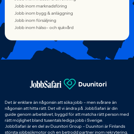
Jobb inom marknadsföring
Jobb inom bygg & anläggning
Jobb inom försäljning
Jobb inom hälso- och sjukvård
Det är enklare än någonsin att söka jobb – men svårare än
någonsin att hitta rätt. Det vill vi ändra på. JobbSafari är din
guide genom arbetslivet, byggd för att matcha rätt person med
rätt möjlighet bland tusentals lediga jobb i Sverige.
JobbSafari är en del av Duunitori Group – Duunitori är Finlands
största jobbsökmotor och en betrodd partner inom rekrytering,