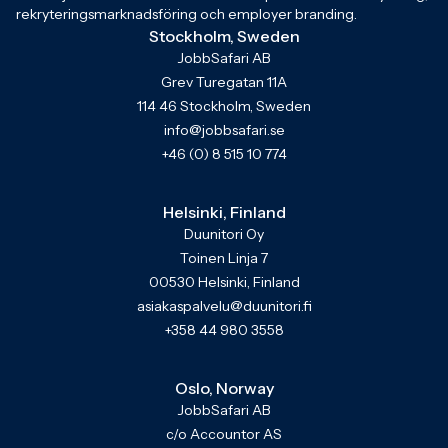
rekryteringsmarknadsföring och employer branding.
Stockholm, Sweden
JobbSafari AB
Grev Turegatan 11A
114 46 Stockholm, Sweden
info@jobbsafari.se
+46 (0) 8 515 10 774
Helsinki, Finland
Duunitori Oy
Toinen Linja 7
00530 Helsinki, Finland
asiakaspalvelu@duunitori.fi
+358 44 980 3558
Oslo, Norway
JobbSafari AB
c/o Accountor AS