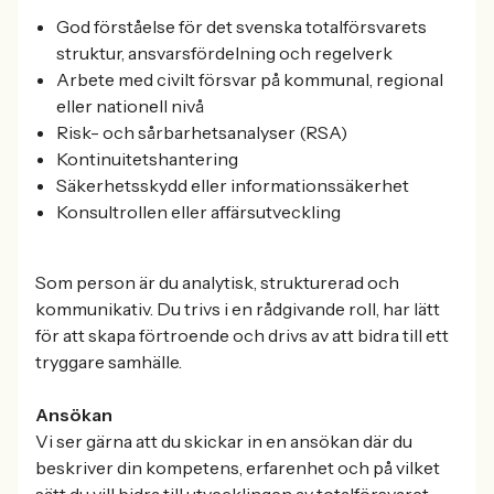
God förståelse för det svenska totalförsvarets
struktur, ansvarsfördelning och regelverk
Arbete med civilt försvar på kommunal, regional
eller nationell nivå
Risk- och sårbarhetsanalyser (RSA)
Kontinuitetshantering
Säkerhetsskydd eller informationssäkerhet
Konsultrollen eller affärsutveckling
Som person är du analytisk, strukturerad och
kommunikativ. Du trivs i en rådgivande roll, har lätt
för att skapa förtroende och drivs av att bidra till ett
tryggare samhälle.
Ansökan
Vi ser gärna att du skickar in en ansökan där du
beskriver din kompetens, erfarenhet och på vilket
sätt du vill bidra till utvecklingen av totalförsvaret