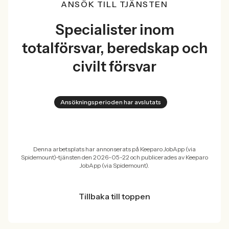
ANSÖK TILL TJÄNSTEN
Specialister inom
totalförsvar, beredskap och
civilt försvar
Ansökningsperioden har avslutats
Denna arbetsplats har annonserats på Keeparo JobApp (via
Spidemount)-tjänsten den 2026-05-22 och publicerades av Keeparo
JobApp (via Spidemount).
Tillbaka till toppen