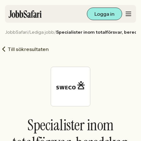
Logga in
JobbSafari
/
Lediga jobb
/
Specialister inom totalförsvar, beredsk
Lediga jobb
Till sökresultaten
Arbetsliv och karriär
För arbetsgivare
Skapa annons
Sök med AI
Specialister inom
Ny här? Skapa konto