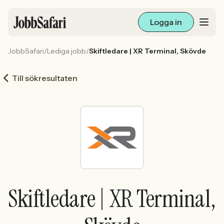
Logga in
JobbSafari
/
Lediga jobb
/
Skiftledare | XR Terminal, Skövde
Lediga jobb
Till sökresultaten
Arbetsliv och karriär
För arbetsgivare
Skapa annons
Sök med AI
Skiftledare | XR Terminal,
Ny här? Skapa konto