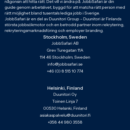
någonsin att hitta rätt. Det vill vi ändra på. JobbSafari är din
guide genom arbetslivet, byggd för att matcha rätt person med
rätt möjlighet bland tusentals lediga jobb i Sverige.
JobbSafari är en del av Duunitori Group – Duunitori är Finlands
största jobbsökmotor och en betrodd partner inom rekrytering,
rekryteringsmarknadsföring och employer branding.
Stockholm, Sweden
JobbSafari AB
Grev Turegatan 11A
114 46 Stockholm, Sweden
info@jobbsafari.se
+46 (0) 8 515 10 774
Helsinki, Finland
Duunitori Oy
Toinen Linja 7
00530 Helsinki, Finland
asiakaspalvelu@duunitori.fi
+358 44 980 3558