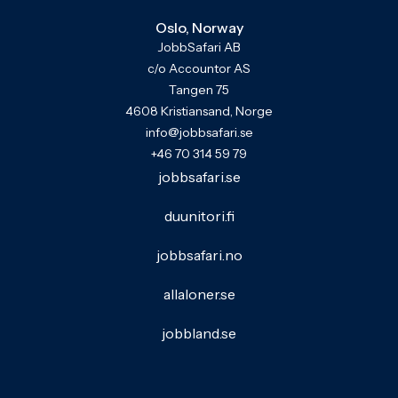
Oslo, Norway
JobbSafari AB
c/o Accountor AS
Tangen 75
4608 Kristiansand, Norge
info@jobbsafari.se
+46 70 314 59 79
jobbsafari.se
duunitori.fi
jobbsafari.no
allaloner.se
jobbland.se