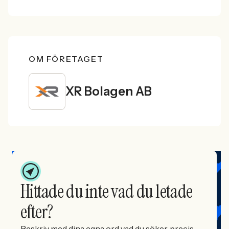
OM FÖRETAGET
XR Bolagen AB
Hittade du inte vad du letade
efter?
Beskriv med dina egna ord vad du söker, precis