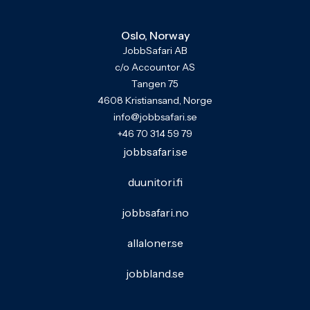
Oslo, Norway
JobbSafari AB
c/o Accountor AS
Tangen 75
4608 Kristiansand, Norge
info@jobbsafari.se
+46 70 314 59 79
jobbsafari.se
duunitori.fi
jobbsafari.no
allaloner.se
jobbland.se