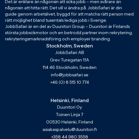
Det är enklare än någonsin att söka jobb – men svårare än
någonsin att hitta rätt. Det vill vi ändra på. JobbSafari är din
guide genom arbetslivet, byggd för att matcha rätt person med
rätt möjlighet bland tusentals lediga jobb i Sverige.
JobbSafari är en del av Duunitori Group – Duunitori är Finlands
största jobbsökmotor och en betrodd partner inom rekrytering,
rekryteringsmarknadsföring och employer branding.
Stockholm, Sweden
JobbSafari AB
Grev Turegatan 11A
114 46 Stockholm, Sweden
info@jobbsafari.se
+46 (0) 8 515 10 774
Helsinki, Finland
Duunitori Oy
Toinen Linja 7
00530 Helsinki, Finland
asiakaspalvelu@duunitori.fi
+358 44 980 3558