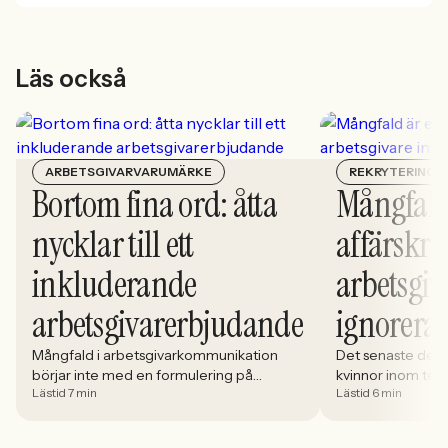
Läs också
ARBETSGIVARVARUMÄRKE
REKRYTERING
Bortom fina ord: åtta
Mångfald
nycklar till ett
affärskrit
inkluderande
arbetsgiv
arbetsgivarerbjudande
ignorera
Mångfald i arbetsgivarkommunikation
Det senaste dece
börjar inte med en formulering på
kvinnor inom tech 
Lästid 7 min
Lästid 6 min
karriärsidan. Den börjar i hur rekryteringen
stadigt på 30%. S
faktiskt fungerar: vem som får syn på
allt större del av
jobbet, vem som vågar söka och vilka
i. Åsa Johansen, 