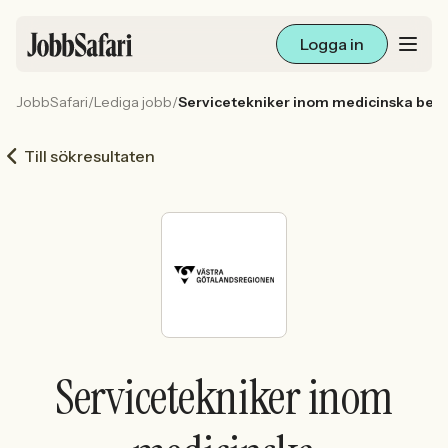
Logga in
JobbSafari
/
Lediga jobb
/
Servicetekniker inom medicinska beh
Lediga jobb
Till sökresultaten
Arbetsliv och karriär
För arbetsgivare
Skapa annons
Sök med AI
Servicetekniker inom
Ny här? Skapa konto