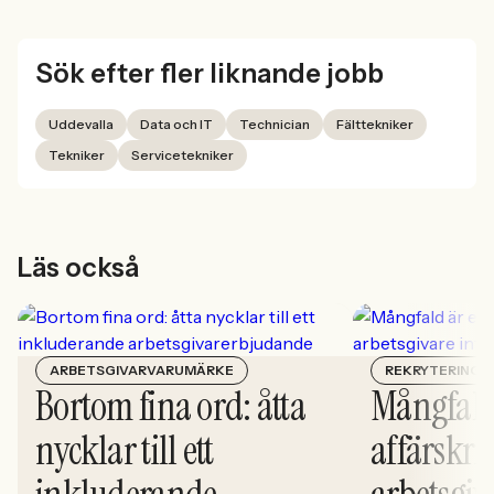
Sök efter fler liknande jobb
Uddevalla
Data och IT
Technician
Fälttekniker
Tekniker
Servicetekniker
Läs också
ARBETSGIVARVARUMÄRKE
REKRYTERING
Bortom fina ord: åtta
Mångfald
nycklar till ett
affärskrit