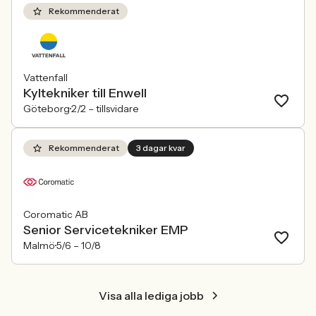
Rekommenderat
Vattenfall
Kyltekniker till Enwell
Göteborg
2/2 –
tillsvidare
Rekommenderat
3 dagar kvar
Coromatic AB
Senior Servicetekniker EMP
Malmö
5/6 –
10/8
Visa alla lediga jobb