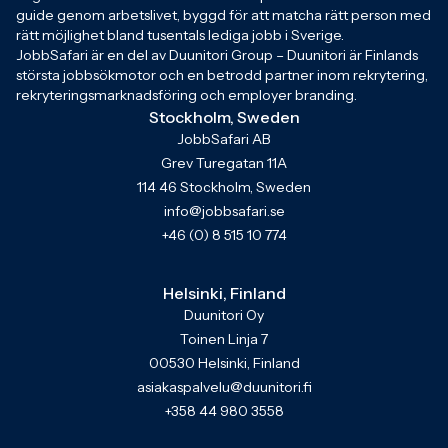
guide genom arbetslivet, byggd för att matcha rätt person med
rätt möjlighet bland tusentals lediga jobb i Sverige.
JobbSafari är en del av Duunitori Group – Duunitori är Finlands
största jobbsökmotor och en betrodd partner inom rekrytering,
rekryteringsmarknadsföring och employer branding.
Stockholm, Sweden
JobbSafari AB
Grev Turegatan 11A
114 46 Stockholm, Sweden
info@jobbsafari.se
+46 (0) 8 515 10 774
Helsinki, Finland
Duunitori Oy
Toinen Linja 7
00530 Helsinki, Finland
asiakaspalvelu@duunitori.fi
+358 44 980 3558