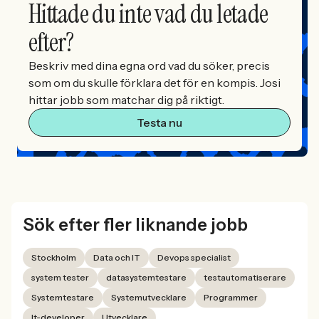
Hittade du inte vad du letade
efter?
Beskriv med dina egna ord vad du söker, precis
som om du skulle förklara det för en kompis. Josi
hittar jobb som matchar dig på riktigt.
Testa nu
Sök efter fler liknande jobb
Stockholm
Data och IT
Devops specialist
system tester
datasystemtestare
testautomatiserare
Systemtestare
Systemutvecklare
Programmer
It-developer
Utvecklare