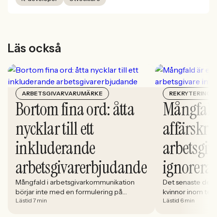
Läs också
ARBETSGIVARVARUMÄRKE
REKRYTERING
Bortom fina ord: åtta
Mångfald
nycklar till ett
affärskrit
inkluderande
arbetsgiv
arbetsgivarerbjudande
ignorera
Mångfald i arbetsgivarkommunikation
Det senaste dece
börjar inte med en formulering på
kvinnor inom tech 
Lästid 7 min
Lästid 6 min
karriärsidan. Den börjar i hur rekryteringen
stadigt på 30%. S
faktiskt fungerar: vem som får syn på
allt större del av