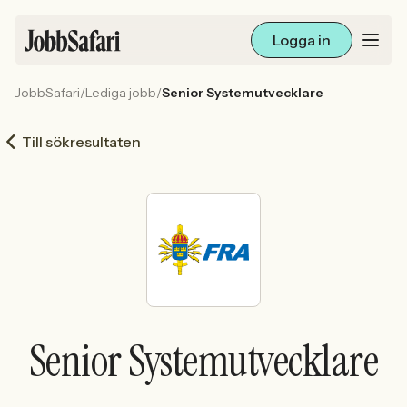
Logga in
JobbSafari
/
Lediga jobb
/
Senior Systemutvecklare
Lediga jobb
Till sökresultaten
Arbetsliv och karriär
För arbetsgivare
Skapa annons
Sök med AI
Senior Systemutvecklare
Ny här? Skapa konto