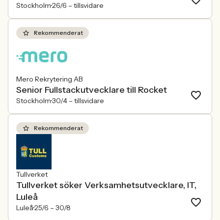
Stockholm
26/6 –
tillsvidare
Rekommenderat
Mero Rekrytering AB
Senior Fullstackutvecklare till Rocket
Stockholm
30/4 –
tillsvidare
Rekommenderat
Tullverket
Tullverket söker Verksamhetsutvecklare, IT,
Luleå
Luleå
25/6 –
30/8