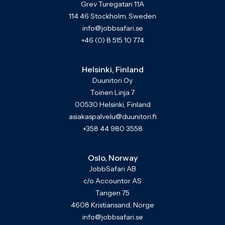
Grev Turegatan 11A
114 46 Stockholm, Sweden
info@jobbsafari.se
+46 (0) 8 515 10 774
Helsinki, Finland
Duunitori Oy
Toinen Linja 7
00530 Helsinki, Finland
asiakaspalvelu@duunitori.fi
+358 44 980 3558
Oslo, Norway
JobbSafari AB
c/o Accountor AS
Tangen 75
4608 Kristiansand, Norge
info@jobbsafari.se