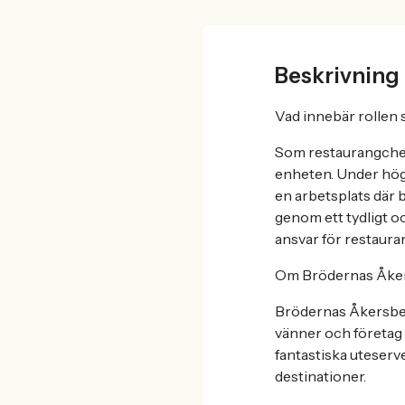
Beskrivning
Vad innebär rollen
Som restaurangchef
enheten. Under högs
en arbetsplats där 
genom ett tydligt oc
ansvar för restaura
Om Brödernas Åke
Brödernas Åkersberg
vänner och företag 
fantastiska uteser
destinationer.