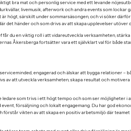
iktigt bra mat och personlig service med ett levande nöjesutb
durkvällar, livemusik, afterwork och andra events som lockar g
r högt, särskilt under sommarsäsongen, och vi söker därför
där det händer och som drivs av att skapa upplevelser utöver d
får du en viktig roll i att vidareutveckla verksamheten, stärk
ernas Åkersberga fortsätter vara ett självklart val för både s
 serviceminded, engagerad och älskar att bygga relationer – 
vs av att utveckla verksamheten, skapa resultat och motiver
 ledare som trivs i ett högt tempo och som ser möjligheter i 
 event, försäljning och lokalt engagemang. Du har god ekonom
h förstår vikten av att skapa en positiv arbetsmiljö där teamet