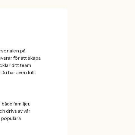
ersonalen på
arar för att skapa
cklar ditt team
 Du har även fullt
både familjer,
h drivs av vår
 populära