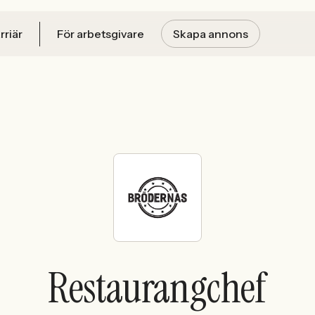
rriär
För arbetsgivare
Skapa annons
Restaurangchef