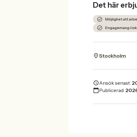
Det här erbj
Möjlighet att arbe
Engagemang i loka
Stockholm
Ansök senast:
2
Publicerad:
202