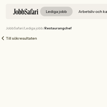
Lediga jobb
Arbetsliv och ka
JobbSafari
/
Lediga jobb
/
Restaurangchef
Till sökresultaten