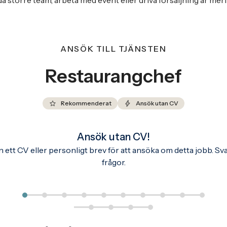
da större team, arbeta med event eller driva försäljning är mer
ANSÖK TILL TJÄNSTEN
Restaurangchef
Rekommenderat
Ansök utan CV
Ansök utan CV!
ett CV eller personligt brev för att ansöka om detta jobb. Sv
frågor.