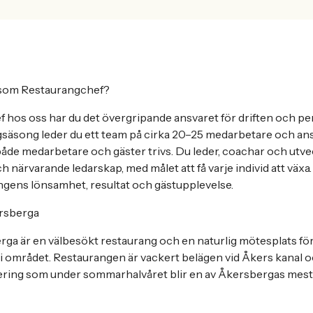
 som Restaurangchef?
 hos oss har du det övergripande ansvaret för driften och p
äsong leder du ett team på cirka 20–25 medarbetare och ansv
både medarbetare och gäster trivs. Du leder, coachar och utve
h närvarande ledarskap, med målet att få varje individ att växa.
ngens lönsamhet, resultat och gästupplevelse.
rsberga
a är en välbesökt restaurang och en naturlig mötesplats för 
i området. Restaurangen är vackert belägen vid Åkers kanal oc
vering som under sommarhalvåret blir en av Åkersbergas mest