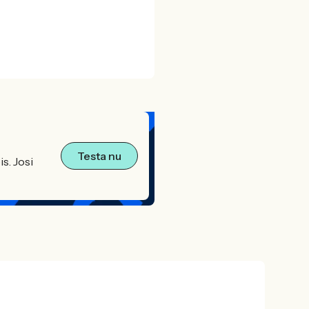
Testa nu
s. Josi