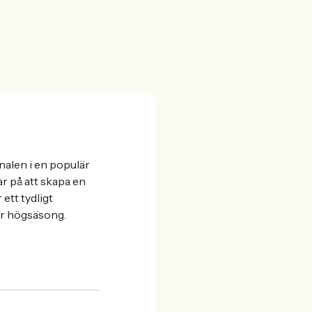
alen i en populär
r på att skapa en
ett tydligt
er högsäsong.