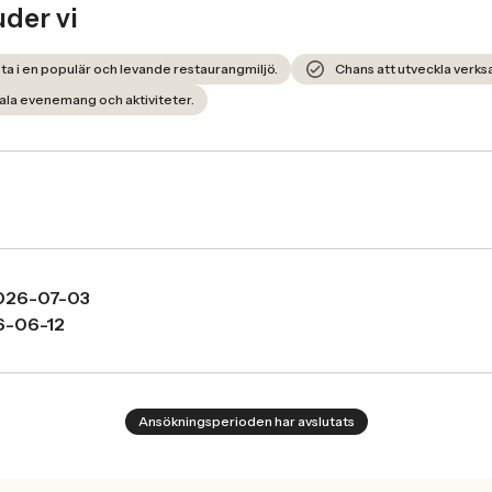
uder vi
ta i en populär och levande restaurangmiljö.
Chans att utveckla verk
la evenemang och aktiviteter.
026-07-03
6-06-12
Ansökningsperioden har avslutats