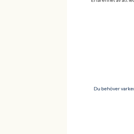
Erfarenhet av att le
Du behöver varken 