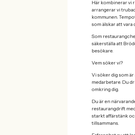
Här kombinerar vi r
arrangerar vi truba
kommunen. Tempot ä
som älskar att vara 
Som restaurangchef 
säkerställa att Bröd
besökare.
Vem söker vi?
Vi söker dig som är
medarbetare. Du dri
omkring dig.
Du är en närvarande
restaurangdrift med
starkt affärstänk oc
tillsammans.