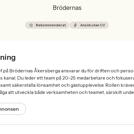
Brödernas
Rekommenderat
Ansök utan CV
ning
 på Brödernas Åkersberga ansvarar du för driften och person
s kanal. Du leder ett team på 20–25 medarbetare och fokusera
 samt säkerställa lönsamhet och gästupplevelse. Rollen kräver 
åga att utveckla både verksamheten och teamet, särskilt und
annonsen