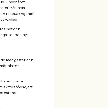
ud. Under året
äster från hela
 en restaurangchef
et vanliga.
a teamet och
tamgäster och nya
både med gäster och
a människor
att kombinera
isk förståelse, ett
 presterar