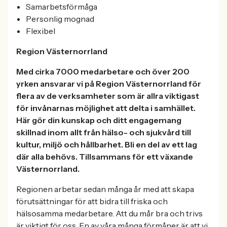
Samarbetsförmåga
Personlig mognad
Flexibel
Region Västernorrland
Med cirka 7000 medarbetare och över 200
yrken ansvarar vi på Region Västernorrland för
flera av de verksamheter som är allra viktigast
för invånarnas möjlighet att delta i samhället.
Här gör din kunskap och ditt engagemang
skillnad inom allt från hälso- och sjukvård till
kultur, miljö och hållbarhet. Bli en del av ett lag
där alla behövs. Tillsammans för ett växande
Västernorrland.
Regionen arbetar sedan många år med att skapa
förutsättningar för att bidra till friska och
hälsosamma medarbetare. Att du mår bra och trivs
är viktigt för oss. En av våra många förmåner är att vi