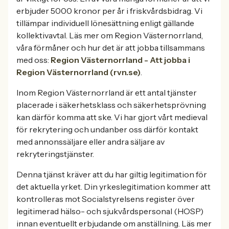
erbjuder 5000 kronor per år i friskvårdsbidrag. Vi
tillämpar individuell lönesättning enligt gällande
kollektivavtal. Läs mer om Region Västernorrland,
våra förmåner och hur det är att jobba tillsammans
med oss:
Region Västernorrland - Att jobba i
Region Västernorrland (
rvn.se
)
.
Inom Region Västernorrland är ett antal tjänster
placerade i säkerhetsklass och säkerhetsprövning
kan därför komma att ske. Vi har gjort vårt medieval
för rekrytering och undanber oss därför kontakt
med annonssäljare eller andra säljare av
rekryteringstjänster.
Denna tjänst kräver att du har giltig legitimation för
det aktuella yrket. Din yrkeslegitimation kommer att
kontrolleras mot Socialstyrelsens register över
legitimerad hälso- och sjukvårdspersonal (HOSP)
innan eventuellt erbjudande om anställning. Läs mer