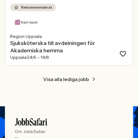
att alla är välkomna. Arbetsgivare
behöver kunna visa vad det betyder i
Rekommenderat
praktiken.
Region Uppsala
Sjuksköterska till avdelningen för
Akademiska hemma
Uppsala
24/6 –
14/8
Visa alla lediga jobb
Om JobbSafari