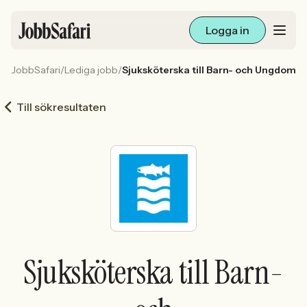
Logga in
JobbSafari
/
Lediga jobb
/
Sjuksköterska till Barn- och Ungdoms
Lediga jobb
Till sökresultaten
Arbetsliv och karriär
För arbetsgivare
Skapa annons
Sök med AI
Sjuksköterska till Barn-
Ny här? Skapa konto