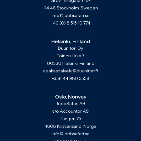
Grev Turegatan 11A
114 46 Stockholm, Sweden
info@jobbsafari.se
+46 (0) 8 515 10 774
Helsinki, Finland
Duunitori Oy
Toinen Linja 7
00530 Helsinki, Finland
asiakaspalvelu@duunitori.fi
+358 44 980 3558
Oslo, Norway
JobbSafari AB
c/o Accountor AS
Tangen 75
4608 Kristiansand, Norge
info@jobbsafari.se