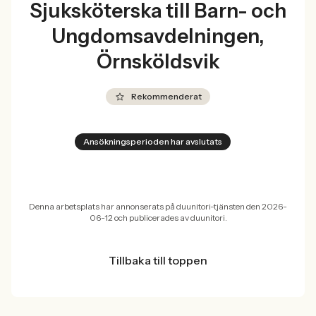
Sjuksköterska till Barn- och
Ungdomsavdelningen,
Örnsköldsvik
Rekommenderat
Ansökningsperioden har avslutats
Denna arbetsplats har annonserats på duunitori-tjänsten den 2026-
06-12 och publicerades av duunitori.
Tillbaka till toppen