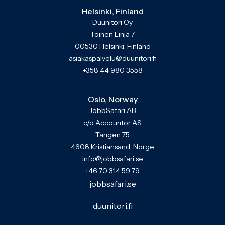
Helsinki, Finland
Duunitori Oy
Toinen Linja 7
00530 Helsinki, Finland
asiakaspalvelu@duunitori.fi
+358 44 980 3558
Oslo, Norway
JobbSafari AB
c/o Accountor AS
Tangen 75
4608 Kristiansand, Norge
info@jobbsafari.se
+46 70 314 59 79
jobbsafari.se
duunitori.fi