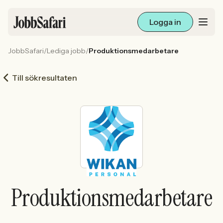
Logga in
JobbSafari
/
Lediga jobb
/
Produktionsmedarbetare
Lediga jobb
Till sökresultaten
Arbetsliv och karriär
För arbetsgivare
Skapa annons
Sök med AI
Produktionsmedarbetare
Ny här? Skapa konto