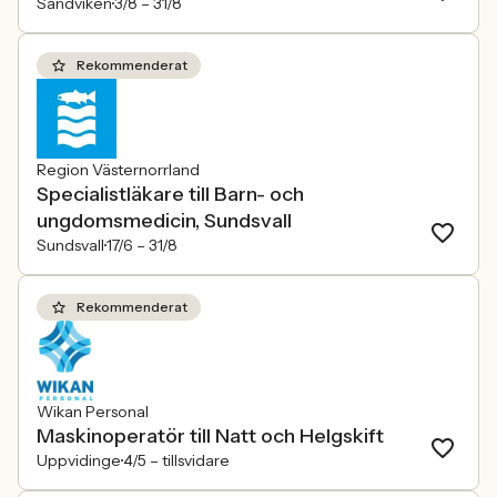
Sandviken
3/8 –
31/8
Rekommenderat
Region Västernorrland
Specialistläkare till Barn- och
ungdomsmedicin, Sundsvall
Sundsvall
17/6 –
31/8
Rekommenderat
Wikan Personal
Maskinoperatör till Natt och Helgskift
Uppvidinge
4/5 –
tillsvidare