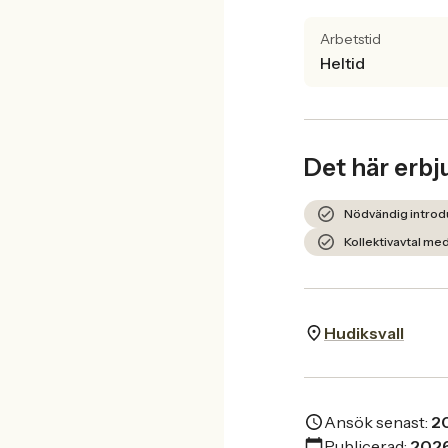
Arbetstid
Heltid
Det här erbj
Nödvändig introdu
Kollektivavtal m
Hudiksvall
Ansök senast:
2
Publicerad:
202