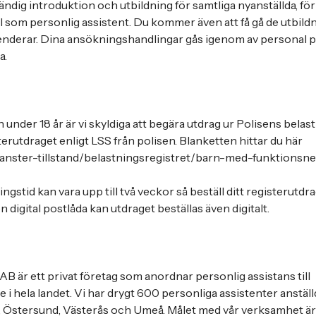
ändig introduktion och utbildning för samtliga nyanställda, för
oll som personlig assistent. Du kommer även att få gå de utbil
derar. Dina ansökningshandlingar gås igenom av personal p
a.
under 18 år är vi skyldiga att begära utdrag ur Polisens belas
sterutdraget enligt LSS från polisen. Blanketten hittar du här
tjanster-tillstand/belastningsregistret/barn-med-funktionsn
gstid kan vara upp till två veckor så beställ ditt registerutdr
n digital postlåda kan utdraget beställas även digitalt.
AB är ett privat företag som anordnar personlig assistans till
 i hela landet. Vi har drygt 600 personliga assistenter anställd
d, Östersund, Västerås och Umeå. Målet med vår verksamhet är