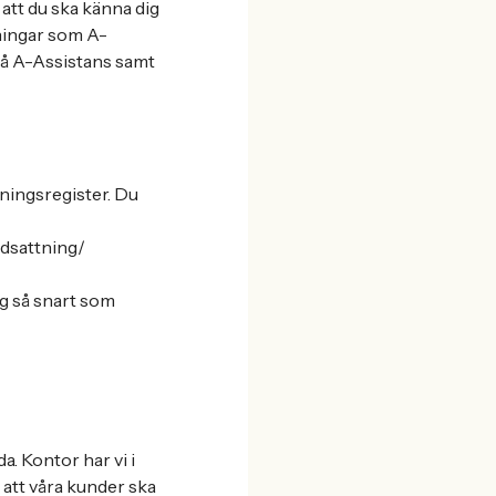
 att du ska känna dig
dningar som A-
å A-Assistans samt
tningsregister. Du
edsattning/
ag så snart som
a. Kontor har vi i
 att våra kunder ska