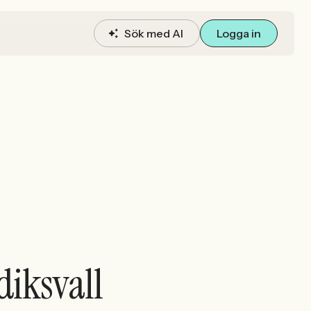
Sök med AI
Logga in
udiksvall