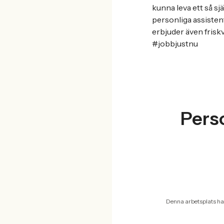
kunna leva ett så sj
personliga assistent
erbjuder även friskv
#jobbjustnu
Perso
Denna arbetsplats ha