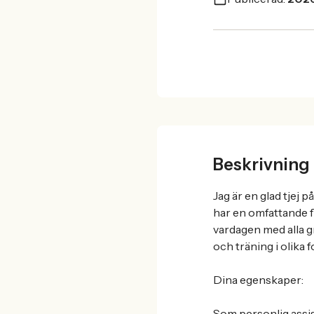
Beskrivning
Jag är en glad tjej 
har en omfattande f
vardagen med alla g
och träning i olika 
Dina egenskaper:
Som personlig assist