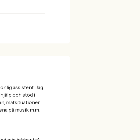
onlig assistent. Jag
jälp och stöd i
n, matsituationer
yssna på musik m.m.
 Med mig jobbar två