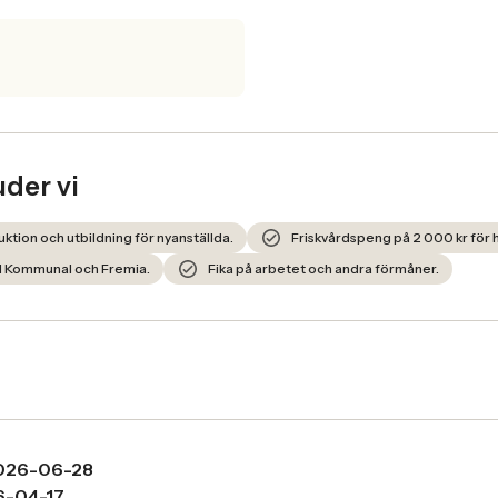
uder vi
ktion och utbildning för nyanställda.
Friskvårdspeng på 2 000 kr för h
ed Kommunal och Fremia.
Fika på arbetet och andra förmåner.
026-06-28
6-04-17