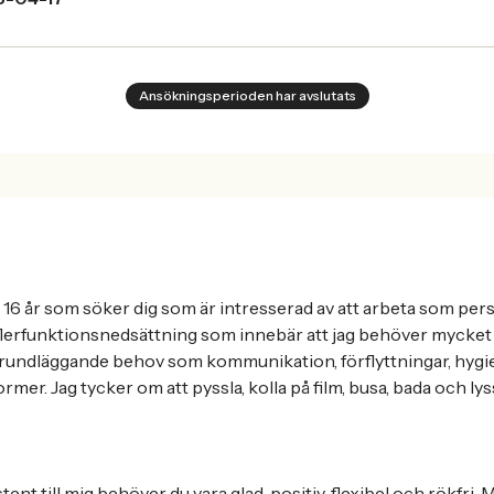
Ansökningsperioden har avslutats
på 16 år som söker dig som är intresserad av att arbeta som pers
lerfunktionsnedsättning som innebär att jag behöver mycket h
rundläggande behov som kommunikation, förflyttningar, hygie
former. Jag tycker om att pyssla, kolla på film, busa, bada och l
ent till mig behöver du vara glad, positiv, flexibel och rökfri.