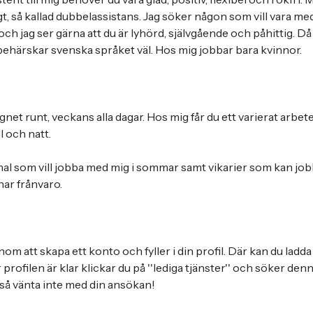
gt, så kallad dubbelassistans. Jag söker någon som vill vara m
ch jag ser gärna att du är lyhörd, självgående och påhittig. Då 
u behärskar svenska språket väl. Hos mig jobbar bara kvinnor.
gnet runt, veckans alla dagar. Hos mig får du ett varierat arb
l och natt.
al som vill jobba med mig i sommar samt vikarier som kan jo
har frånvaro.
om att skapa ett konto och fyller i din profil. Där kan du lad
profilen är klar klickar du på ''lediga tjänster'' och söker denn
så vänta inte med din ansökan!