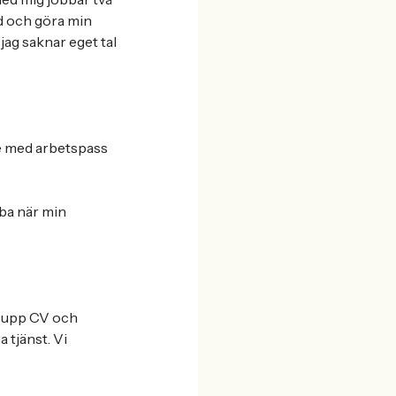
ed och göra min
jag saknar eget tal
ete med arbetspass
bba när min
da upp CV och
a tjänst. Vi