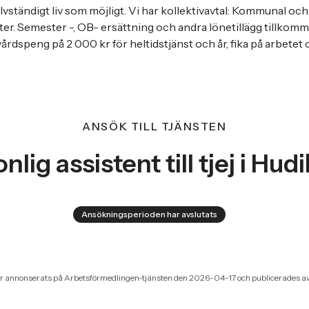
älvständigt liv som möjligt. Vi har kollektivavtal: Kommunal oc
er. Semester -, OB- ersättning och andra lönetillägg tillkommer
årdspeng på 2 000 kr för heltidstjänst och år, fika på arbetet
ANSÖK TILL TJÄNSTEN
nlig assistent till tjej i Hudi
Ansökningsperioden har avslutats
r annonserats på Arbetsförmedlingen-tjänsten den 2026-04-17 och publicerades a