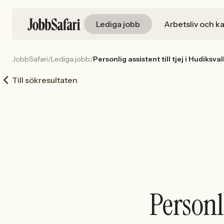
Lediga jobb
Arbetsliv och ka
JobbSafari
/
Lediga jobb
/
Personlig assistent till tjej i Hudiksval
Till sökresultaten
Personli