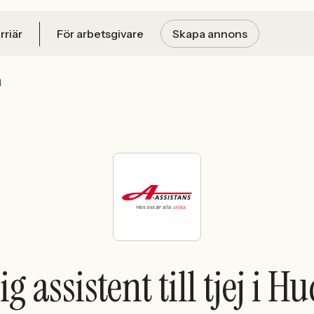
rriär
För arbetsgivare
Skapa annons
l
g assistent till tjej i H