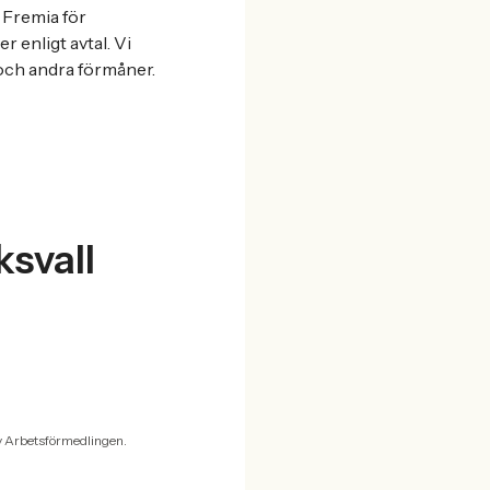
h Fremia för
 enligt avtal. Vi
 och andra förmåner.
ksvall
v Arbetsförmedlingen.