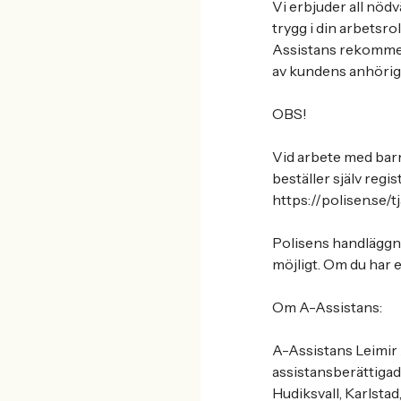
Vi erbjuder all nödv
trygg i din arbetsr
Assistans rekommen
av kundens anhörig
OBS!
Vid arbete med barn 
beställer själv regi
https://polisen.se/
Polisens handläggnin
möjligt. Om du har e
Om A-Assistans:
A-Assistans Leimir 
assistansberättigade
Hudiksvall, Karlsta