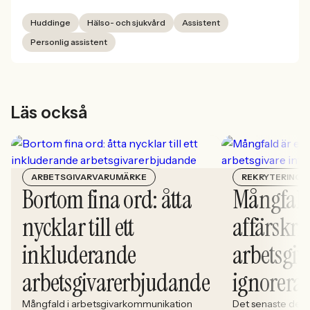
Huddinge
Hälso- och sjukvård
Assistent
Personlig assistent
Läs också
ARBETSGIVARVARUMÄRKE
REKRYTERING
Bortom fina ord: åtta
Mångfald
nycklar till ett
affärskrit
inkluderande
arbetsgiv
arbetsgivarerbjudande
ignorera
Mångfald i arbetsgivarkommunikation
Det senaste dece