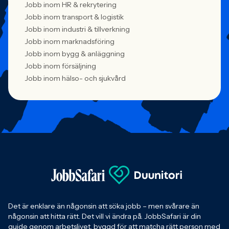
Jobb inom HR & rekrytering
Jobb inom transport & logistik
Jobb inom industri & tillverkning
Jobb inom marknadsföring
Jobb inom bygg & anläggning
Jobb inom försäljning
Jobb inom hälso- och sjukvård
Det är enklare än någonsin att söka jobb – men svårare än
någonsin att hitta rätt. Det vill vi ändra på. JobbSafari är din
guide genom arbetslivet, byggd för att matcha rätt person med