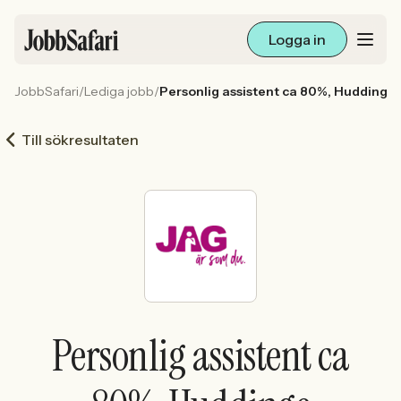
Logga in
JobbSafari
/
Lediga jobb
/
Personlig assistent ca 80%, Huddinge
Lediga jobb
Till sökresultaten
Arbetsliv och karriär
För arbetsgivare
Skapa annons
Sök med AI
Personlig assistent ca
Ny här? Skapa konto