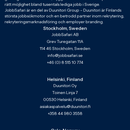
rätt möjlighet bland tusentals lediga jobb i Sverige.
JobbSafari är en del av Duunitori Group – Duunitori är Finlands
största jobbsökmotor och en betrodd partner inom rekrytering,
rekryteringsmarknadsföring och employer branding.
Stockholm, Sweden
JobbSafari AB
Grev Turegatan 11A
114 46 Stockholm, Sweden
info@jobbsafari.se
+46 (0) 8 515 10 774
Helsinki, Finland
Duunitori Oy
Toinen Linja 7
00530 Helsinki, Finland
asiakaspalvelu@duunitori.fi
+358 44 980 3558