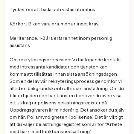
Tycker om att bada och vistas utomhus.
Körkort B kan vara bra, men är inget krav.
Meriterande: 1-2 års erfarenhet inom personlig
assistans.
Om rekryteringsprocessen: Vi tar löpande kontakt
med intressanta kandidater och tjänsten kan
komma att tillsättas innan sista ansökningsdagen.
Som en del av vår rekryteringsprocess genomför vi
alltid en bakgrundskontroll innan anställning. Om du
blir erbjuden den här tjänsten behöver du även visa
ett utdrag ur polisens belastningsregister då
Uppdragsgivaren är minderårig. Det ansöker du själv
om här: Polismyndigheten (polisen.se) Det är viktigt
att du väljer belastningsregistret som är för "Arbete
med barn med funktionsnedsättning".