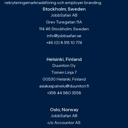
rekryteringsmarknadsföring och employer branding.
Stockholm, Sweden
JobbSafari AB
Grev Turegatan 11A
114 46 Stockholm, Sweden
info@jobbsafari.se
+46 (0) 8 515 10 774
Helsinki, Finland
Duunitori Oy
Toinen Linja 7
00530 Helsinki, Finland
asiakaspalvelu@duunitori.fi
+358 44 980 3558
Oslo, Norway
JobbSafari AB
c/o Accountor AS