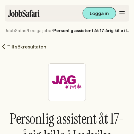
Logga in
JobbSafari
/
Lediga jobb
/
Personlig assistent åt 17-årig kille i Lu
Lediga jobb
Till sökresultaten
Arbetsliv och karriär
För arbetsgivare
Skapa annons
Sök med AI
Personlig assistent åt 17-
Ny här? Skapa konto