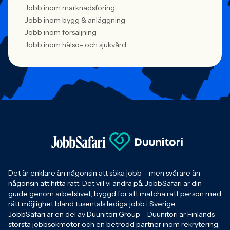
Jobb inom marknadsföring
Jobb inom bygg & anläggning
Jobb inom försäljning
Jobb inom hälso- och sjukvård
Det är enklare än någonsin att söka jobb – men svårare än
någonsin att hitta rätt. Det vill vi ändra på. JobbSafari är din
guide genom arbetslivet, byggd för att matcha rätt person med
rätt möjlighet bland tusentals lediga jobb i Sverige.
JobbSafari är en del av Duunitori Group – Duunitori är Finlands
största jobbsökmotor och en betrodd partner inom rekrytering,