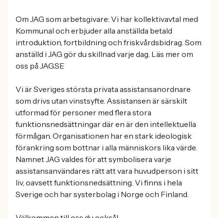
Om JAG som arbetsgivare: Vi har kollektivavtal med
Kommunal och erbjuder alla anställda betald
introduktion, fortbildning och friskvårdsbidrag. Som
anställd i JAG gör du skillnad varje dag. Läs mer om
oss på JAG.SE
Vi är Sveriges största privata assistansanordnare
som drivs utan vinstsyfte. Assistansen är särskilt
utformad för personer med flera stora
funktionsnedsättningar där en är den intellektuella
förmågan. Organisationen har en stark ideologisk
förankring som bottnar i alla människors lika värde.
Namnet JAG valdes för att symbolisera varje
assistansanvändares rätt att vara huvudperson i sitt
liv, oavsett funktionsnedsättning. Vi finns i hela
Sverige och har systerbolag i Norge och Finland.
Välkommen till oss du också!