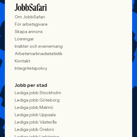
mer medvetna, regelverken skärps och
andelen kvinnor 
konkurrensen om rätt kompetens
ren affärsrisk.
Om JobbSafari
förändras räcker det inte längre att säga
att alla är välkomna. Arbetsgivare
För arbetsgivare
behöver kunna visa vad det betyder i
Skapa annons
praktiken.
Lösningar
Insikter och evenemang
Arbetsmarknadsstatistik
Kontakt
Integritetspolicy
Jobb per stad
Lediga jobb Stockholm
Lediga jobb Göteborg
Lediga jobb Malmö
Lediga jobb Uppsala
Lediga jobb Västerås
Lediga jobb Örebro
Lediga jobb Linköping