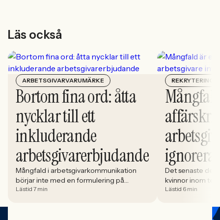
Läs också
ARBETSGIVARVARUMÄRKE
REKRYTERING
Bortom fina ord: åtta
Mångfald
nycklar till ett
affärskrit
inkluderande
arbetsgiv
arbetsgivarerbjudande
ignorera
Mångfald i arbetsgivarkommunikation
Det senaste dece
börjar inte med en formulering på
kvinnor inom tech 
Lästid 7 min
Lästid 6 min
karriärsidan. Den börjar i hur rekryteringen
stadigt på 30%. S
faktiskt fungerar: vem som får syn på
allt större del av
jobbet, vem som vågar söka och vilka
i. Åsa Johansen, 
meriter som räknas. När kandidater blir
Women in Tech, 