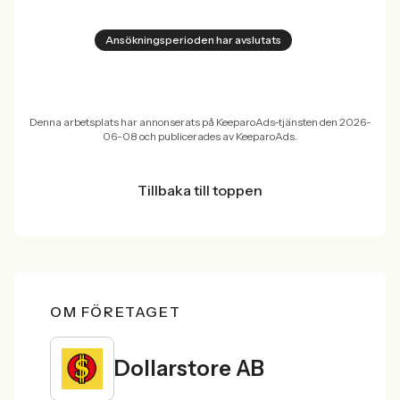
Ansökningsperioden har avslutats
Denna arbetsplats har annonserats på KeeparoAds-tjänsten den 2026-
06-08 och publicerades av KeeparoAds.
Tillbaka till toppen
OM FÖRETAGET
Dollarstore AB