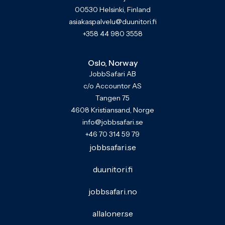
00530 Helsinki, Finland
asiakaspalvelu@duunitori.fi
+358 44 980 3558
Oslo, Norway
JobbSafari AB
c/o Accountor AS
Tangen 75
4608 Kristiansand, Norge
info@jobbsafari.se
+46 70 314 59 79
jobbsafari.se
duunitori.fi
jobbsafari.no
allaloner.se