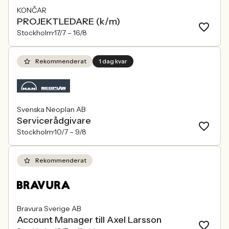
KONČAR
PROJEKTLEDARE (k/m)
Stockholm
17/7 –
16/8
Rekommenderat
1 dag kvar
Svenska Neoplan AB
Servicerådgivare
Stockholm
10/7 –
9/8
Rekommenderat
Bravura Sverige AB
Account Manager till Axel Larsson