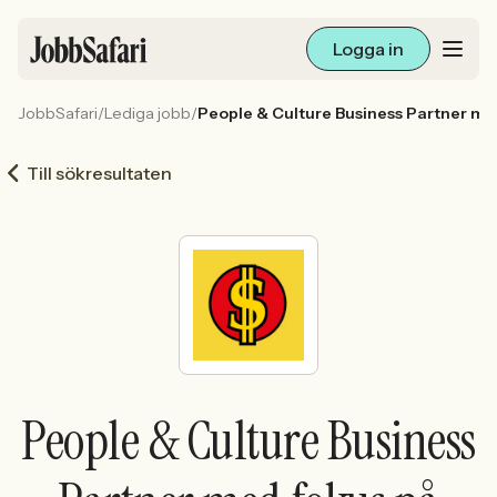
Logga in
JobbSafari
/
Lediga jobb
/
People & Culture Business Partner me
Lediga jobb
Till sökresultaten
Arbetsliv och karriär
För arbetsgivare
Skapa annons
Sök med AI
People & Culture Business
Ny här? Skapa konto