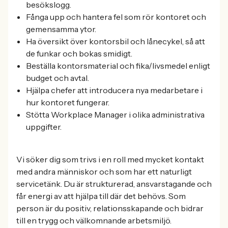
besökslogg.
Fånga upp och hantera fel som rör kontoret och
gemensamma ytor.
Ha översikt över kontorsbil och lånecykel, så att
de funkar och bokas smidigt.
Beställa kontorsmaterial och fika/livsmedel enligt
budget och avtal.
Hjälpa chefer att introducera nya medarbetare i
hur kontoret fungerar.
Stötta Workplace Manager i olika administrativa
uppgifter.
Vi söker dig som trivs i en roll med mycket kontakt
med andra människor och som har ett naturligt
servicetänk. Du är strukturerad, ansvarstagande och
får energi av att hjälpa till där det behövs. Som
person är du positiv, relationsskapande och bidrar
till en trygg och välkomnande arbetsmiljö.