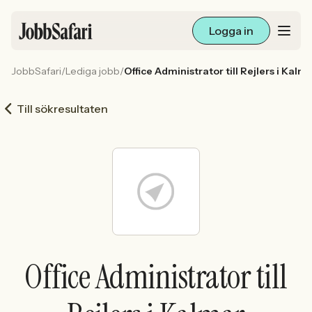
Logga in
JobbSafari
/
Lediga jobb
/
Office Administrator till Rejlers i Kalm
Lediga jobb
Till sökresultaten
Arbetsliv och karriär
För arbetsgivare
Skapa annons
Sök med AI
Office Administrator till
Ny här? Skapa konto