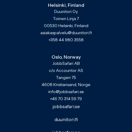
Helsinki, Finland
Duunitori Oy
Toinen Linja 7
00530 Helsinki, Finland
asiakaspalvelu@duunitori.fi
+358 44 980 3558
Oslo, Norway
JobbSafari AB
c/o Accountor AS
Tangen 75
4608 Kristiansand, Norge
info@jobbsafari.se
+46 70 314 59 79
jobbsafari.se
duunitori.fi