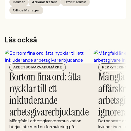
Kalmar
Administration
Office admin
Office Manager
Läs också
ARBETSGIVARVARUMÄRKE
REKRYTERING
Bortom fina ord: åtta
Mångfald
nycklar till ett
affärskrit
inkluderande
arbetsgiv
arbetsgivarerbjudande
ignorera
Mångfald i arbetsgivarkommunikation
Det senaste dece
börjar inte med en formulering på
kvinnor inom tech 