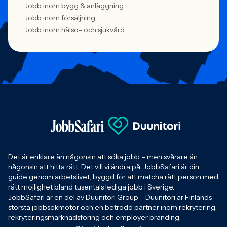
Jobb inom bygg & anläggning
Jobb inom försäljning
Jobb inom hälso- och sjukvård
Det är enklare än någonsin att söka jobb – men svårare än
någonsin att hitta rätt. Det vill vi ändra på. JobbSafari är din
guide genom arbetslivet, byggd för att matcha rätt person med
rätt möjlighet bland tusentals lediga jobb i Sverige.
JobbSafari är en del av Duunitori Group – Duunitori är Finlands
största jobbsökmotor och en betrodd partner inom rekrytering,
rekryteringsmarknadsföring och employer branding.