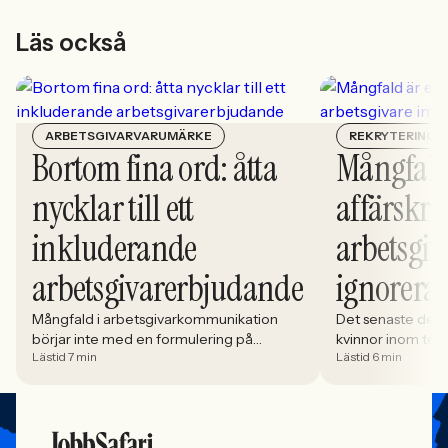
Läs också
ARBETSGIVARVARUMÄRKE
REKRYTERING
Bortom fina ord: åtta
Mångfald
nycklar till ett
affärskrit
inkluderande
arbetsgiv
arbetsgivarerbjudande
ignorera
Mångfald i arbetsgivarkommunikation
Det senaste dece
börjar inte med en formulering på
kvinnor inom tech 
Lästid 7 min
Lästid 6 min
karriärsidan. Den börjar i hur rekryteringen
stadigt på 30%. S
faktiskt fungerar: vem som får syn på
allt större del av
jobbet, vem som vågar söka och vilka
i. Åsa Johansen, 
meriter som räknas. När kandidater blir
Women in Tech, 
mer medvetna, regelverken skärps och
andelen kvinnor 