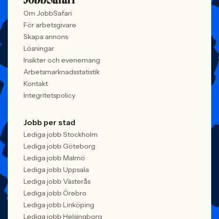
konkurrensen om rätt kompetens
ren affärsrisk.
Om JobbSafari
förändras räcker det inte längre att säga
att alla är välkomna. Arbetsgivare
För arbetsgivare
behöver kunna visa vad det betyder i
Skapa annons
praktiken.
Lösningar
Insikter och evenemang
Arbetsmarknadsstatistik
Kontakt
Integritetspolicy
Jobb per stad
Lediga jobb Stockholm
Lediga jobb Göteborg
Lediga jobb Malmö
Lediga jobb Uppsala
Lediga jobb Västerås
Lediga jobb Örebro
Lediga jobb Linköping
Lediga jobb Helsingborg