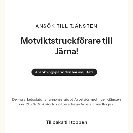
ANSÖK TILL TJÄNSTEN
Motviktstruckförare till
Järna!
Ansökningsperioden har avslutats
Denna arbetsplats har annonserats på Arbetsförmedlingen-tjänsten
den 2026-06-04 och publicerades av Arbetsförmedlingen.
Tillbaka till toppen