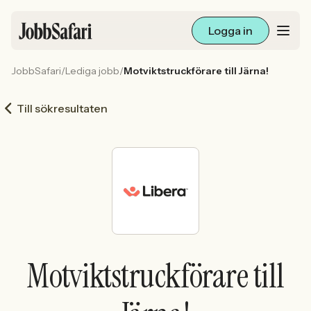
Logga in
JobbSafari
/
Lediga jobb
/
Motviktstruckförare till Järna!
Lediga jobb
Till sökresultaten
Arbetsliv och karriär
För arbetsgivare
Skapa annons
Sök med AI
Motviktstruckförare till
Ny här? Skapa konto