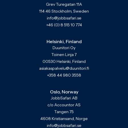
Grev Turegatan 11A
114 46 Stockholm, Sweden
info@jobbsafari.se
+46 (0) 8 515 10 774
Helsinki, Finland
Duunitori Oy
Toinen Linja 7
00530 Helsinki, Finland
asiakaspalvelu@duunitori.fi
+358 44 980 3558
Oslo, Norway
JobbSafari AB
c/o Accountor AS
Tangen 75
4608 Kristiansand, Norge
info@jobbsafari.se