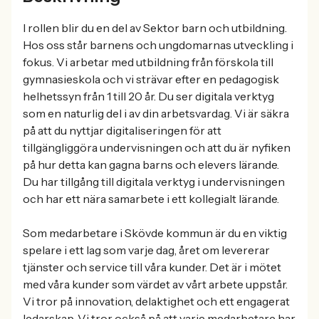
I rollen blir du en del av Sektor barn och utbildning.
Hos oss står barnens och ungdomarnas utveckling i
fokus. Vi arbetar med utbildning från förskola till
gymnasieskola och vi strävar efter en pedagogisk
helhetssyn från 1 till 20 år. Du ser digitala verktyg
som en naturlig del i av din arbetsvardag. Vi är säkra
på att du nyttjar digitaliseringen för att
tillgängliggöra undervisningen och att du är nyfiken
på hur detta kan gagna barns och elevers lärande.
Du har tillgång till digitala verktyg i undervisningen
och har ett nära samarbete i ett kollegialt lärande.
Som medarbetare i Skövde kommun är du en viktig
spelare i ett lag som varje dag, året om levererar
tjänster och service till våra kunder. Det är i mötet
med våra kunder som värdet av vårt arbete uppstår.
Vi tror på innovation, delaktighet och ett engagerat
ledarskap. Vi tror också på att varje medarbetare har