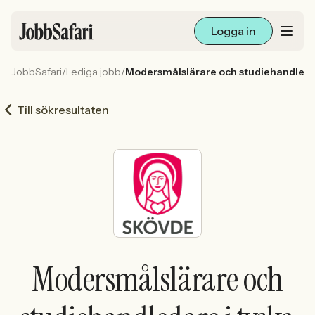
Logga in
JobbSafari
/
Lediga jobb
/
Modersmålslärare och studiehandleda
Lediga jobb
Till sökresultaten
Arbetsliv och karriär
För arbetsgivare
Skapa annons
Sök med AI
Modersmålslärare och
Ny här? Skapa konto