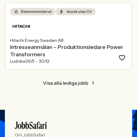
att alla är välkomna. Arbetsgivare
behöver kunna visa vad det betyder i
Rekommenderat
Ansök utan CV
praktiken.
Hitachi Energy Sweden AB
Intresseanmälan – Produktionsledare Power
Transformers
Ludvika
26/5 –
30/12
Visa alla lediga jobb
Om JobbSafari